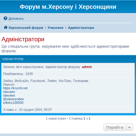
Форум м.Херсону і Херсонщини
Допомога
Херсонський форум
Учасники
Адміністратори
Адміністратори
Це спеціальна група, керування нею здійснюється адміністраторами
форуму.
ЧЛЕНИ ГРУПИ
Звання, Ім'я користувача
Адміністратор форуму
admin
Повідомлень
1639
Звідки, Вебсайт, Facebook, Twitter, YouTube, Телеграм
Херсон
https://kryshi.net
slavaws
slavaws
@slavkavideo
s/links100500
З нами з
10 грудня 2004, 09:07
1 користувач • Сторінка
1
з
1
Перейти