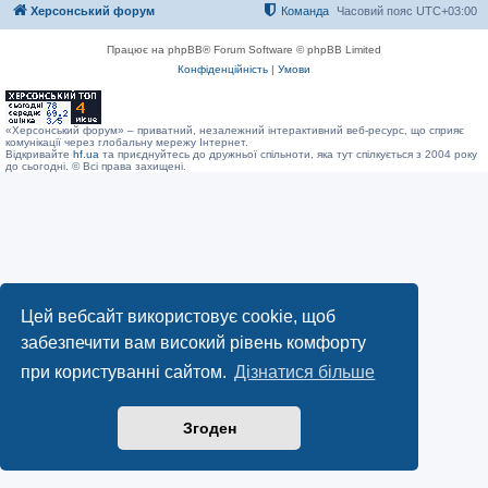
Херсонський форум
Команда
Часовий пояс
UTC+03:00
Працює на phpBB® Forum Software © phpBB Limited
Конфіденційність
|
Умови
«Херсонський форум» – приватний, незалежний інтерактивний веб-ресурс, що сприяє
комунікації через глобальну мережу Інтернет.
Відкривайте
hf.ua
та приєднуйтесь до дружньої спільноти, яка тут спілкується з 2004 року
до сьогодні. © Всі права захищені.
Цей вебсайт використовує cookie, щоб
забезпечити вам високий рівень комфорту
при користуванні сайтом.
Дізнатися більше
Згоден