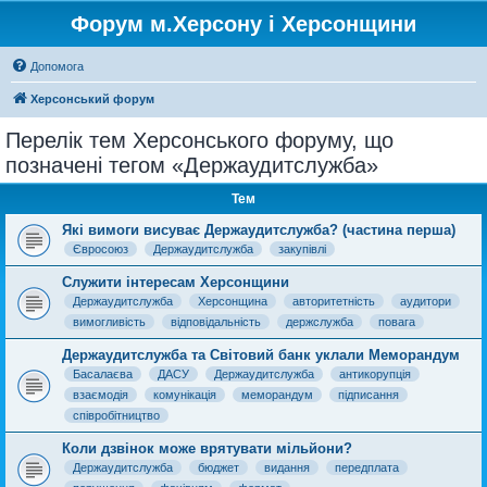
Форум м.Херсону і Херсонщини
Допомога
Херсонський форум
Перелік тем Херсонського форуму, що
позначені тегом «Держаудитслужба»
Тем
Які вимоги висуває Держаудитслужба? (частина перша)
Євросоюз
Держаудитслужба
закупівлі
Служити інтересам Херсонщини
Держаудитслужба
Херсонщина
авторитетність
аудитори
вимогливість
відповідальність
держслужба
повага
Держаудитслужба та Світовий банк уклали Меморандум
Басалаєва
ДАСУ
Держаудитслужба
антикорупція
взаємодія
комунікація
меморандум
підписання
співробітництво
Коли дзвінок може врятувати мільйони?
Держаудитслужба
бюджет
видання
передплата