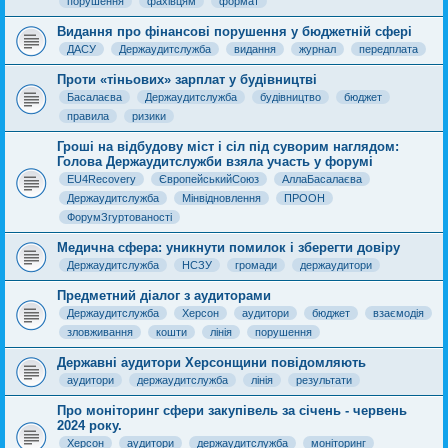
порушення
фахівцям
формат
Видання про фінансові порушення у бюджетній сфері
ДАСУ
Держаудитслужба
видання
журнал
передплата
Проти «тіньових» зарплат у будівництві
Басалаєва
Держаудитслужба
будівництво
бюджет
правила
ризики
Гроші на відбудову міст і сіл під суворим наглядом:
Голова Держаудитслужби взяла участь у форумі
EU4Recovery
ЄвропейськийСоюз
АллаБасалаєва
Держаудитслужба
Мінвідновлення
ПРООН
ФорумЗгуртованості
Медична сфера: уникнути помилок і зберегти довіру
Держаудитслужба
НСЗУ
громади
держаудитори
Предметний діалог з аудиторами
Держаудитслужба
Херсон
аудитори
бюджет
взаємодія
зловживання
кошти
лінія
порушення
Державні аудитори Херсонщини повідомляють
аудитори
держаудитслужба
лінія
результати
Про моніторинг сфери закупівель за січень - червень
2024 року.
Херсон
аудитори
держаудитслужба
моніторинг