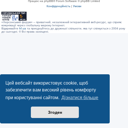
Працює на phpBB® Forum Software © phpBB Limited
Конфіденційність
|
Умови
«Херсонський форум» – приватний, незалежний інтерактивний веб-ресурс, що сприяє
комунікації через глобальну мережу Інтернет.
Відкривайте
hf.ua
та приєднуйтесь до дружньої спільноти, яка тут спілкується з 2004 року
до сьогодні. © Всі права захищені.
Цей вебсайт використовує cookie, щоб
забезпечити вам високий рівень комфорту
при користуванні сайтом.
Дізнатися більше
Згоден