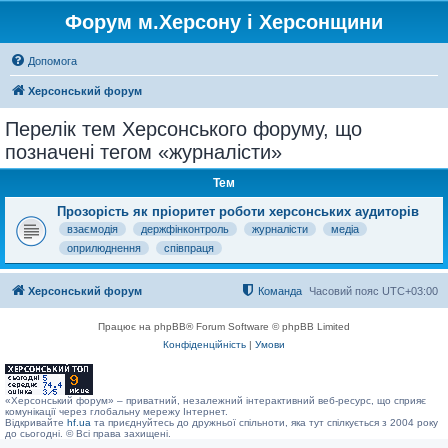
Форум м.Херсону і Херсонщини
Допомога
Херсонський форум
Перелік тем Херсонського форуму, що
позначені тегом «журналісти»
Тем
Прозорість як пріоритет роботи херсонських аудиторів
взаємодія
держфінконтроль
журналісти
медіа
оприлюднення
співпраця
Херсонський форум
Команда
Часовий пояс
UTC+03:00
Працює на phpBB® Forum Software © phpBB Limited
Конфіденційність
|
Умови
«Херсонський форум» – приватний, незалежний інтерактивний веб-ресурс, що сприяє
комунікації через глобальну мережу Інтернет.
Відкривайте
hf.ua
та приєднуйтесь до дружньої спільноти, яка тут спілкується з 2004 року
до сьогодні. © Всі права захищені.