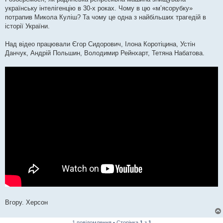
н
я
українську інтелігенцію в 30-х роках. Чому в цю «м’ясорубку»
потрапив Микола Куліш? Та чому це одна з найбільших трагедій в
історії України.
Над відео працювали Єгор Сидорович, Ілона Коротіцина, Устін
Данчук, Андрій Польшин, Володимир Рейнхарт, Тетяна Набатова.
Вгору. Херсон
1 повідомлення • Сторінка
1
з
1