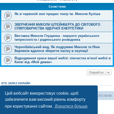
Схожі теми
Як в червоній зоні працює театр ім. Миколи Куліша
ЗВЕРНЕННЯ МИКОЛИ ШТЕЙНБЕРГА ДО СВІТОВОГО
СПІВТОВАРИСТВА ЯДЕРНОЇ ЕНЕРГЕТИКИ
Виставка Миколи Глущенка - першого українського
імпресіоніста і радянського розвідника
Чорнобаївський мед. Як подружжю Миколи та Ніни
Бережків вдалося зберегти пасіку в окупації
Відродження краси вашої меблі: хімчистка м'якої меблі в
Києві від «Мой диван»
Перейти
ХТО ЗАРАЗ ОНЛАЙН
Зараз переглядають цей форум:
ClaudeBot [AI бот]
і 1 гість
Цей вебсайт використовує cookie, щоб
Херсонський форум
Команда
Часовий пояс
UTC+03:00
забезпечити вам високий рівень комфорту
Працює на phpBB® Forum Software © phpBB Limited
при користуванні сайтом.
Дізнатися більше
Конфіденційність
|
Умови