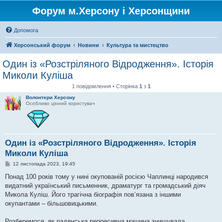
Форум м.Херсону і Херсонщини
Допомога
Херсонський форум
Новини
Культура та мистецтво
Один із «Розстріляного Відродження». Історія
Миколи Куліша
1 повідомлення • Сторінка
1
з
1
Волонтери Херсону
Особливо цінний користувач
Один із «Розстріляного Відродження». Історія
Миколи Куліша
П
12 листопада 2023, 19:45
о
в
Понад 100 років тому у нині окупованій росією Чаплинці народився
і
видатний український письменник, драматург та громадський діяч
д
о
Микола Куліш. Його трагічна біографія пов’язана з іншими
м
окупантами – більшовицькими.
л
е
н
Розберемося, як радянська репресивна машина знищувала