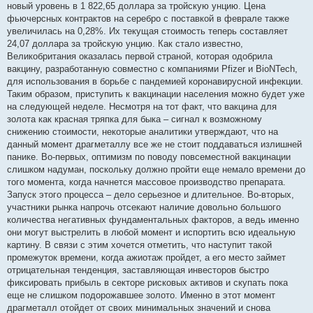
новый уровень в 1 822,65 доллара за тройскую унцию. Цена
фьючерсных контрактов на серебро с поставкой в феврале также
увеличилась на 0,28%. Их текущая стоимость теперь составляет
24,07 доллара за тройскую унцию. Как стало известно,
Великобритания оказалась первой страной, которая одобрила
вакцину, разработанную совместно с компаниями Pfizer и BioNTech,
для использования в борьбе с пандемией коронавирусной инфекции.
Таким образом, приступить к вакцинации населения можно будет уже
на следующей неделе. Несмотря на тот факт, что вакцина для
золота как красная тряпка для быка – сигнал к возможному
снижению стоимости, некоторые аналитики утверждают, что на
данный момент драгметаллу все же не стоит поддаваться излишней
панике. Во-первых, оптимизм по поводу повсеместной вакцинации
слишком надуман, поскольку должно пройти еще немало времени до
того момента, когда начнется массовое производство препарата.
Запуск этого процесса – дело серьезное и длительное. Во-вторых,
участники рынка напрочь отсекают наличие довольно большого
количества негативных фундаментальных факторов, а ведь именно
они могут выстрелить в любой момент и испортить всю идеальную
картину. В связи с этим хочется отметить, что наступит такой
промежуток времени, когда ажиотаж пройдет, а его место займет
отрицательная тенденция, заставляющая инвесторов быстро
фиксировать прибыль в секторе рисковых активов и скупать пока
еще не слишком подорожавшее золото. Именно в этот момент
драгметалл отойдет от своих минимальных значений и снова