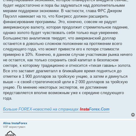
будет недостаточно и пора бы задуматься над дополнительными
мерами поддержки экономики. В частности, глава ФРС Джером
Пауэлл намекает на то, что Конгресс должен расширить
финансирование программы. Это, конечно, совсем не радует
американскую валюту, которая продолжит стремительное падение,
однако золото будет чувствовать себя только еще увереннее.
Большинство аналитиков твердят, что американский доллар
останется в довольно сложном положении на протяжении всего
следующего года, что может привести его к потере стоимости
примерно в 10%. Конечно, в данном случае участникам рынка ничего
не остается, как только сохранить свой капитал в безопасном
секторе, к которому традиционно и относится «тихая гавань» золота.
Все это заставит драгметалл в ближайшее время подняться до
отметки в 1 900 долларов за тройскую унцию, а затем и двинуться
выше – к своей стратегической цели в 2 000 долларов за тройскую
унцию. По мнению некоторых экспертов, ее достижение
представляется вполне возможным уже к середине следующего
года.
Больше FOREX-новостей на страницах
Insta
Forex.Com
Alina InstaForex
VIP користувач