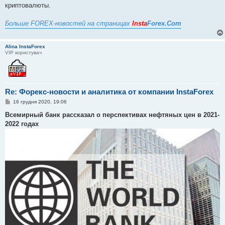
криптовалюты.
Больше FOREX-новостей на страницах
Insta
Forex.Com
Alina InstaForex
VIP користувач
Re: Форекс-новости и аналитика от компании InstaForex
П
16 грудня 2020, 19:06
о
в
Всемирный банк рассказал о перспективах нефтяных цен в 2021-
і
2022 годах
д
о
м
л
е
н
н
я