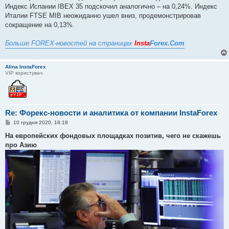
Индекс Испании IBEX 35 подскочил аналогично – на 0,24%. Индекс
Италии FTSE MIB неожиданно ушел вниз, продемонстрировав
сокращение на 0,13%.
Больше FOREX-новостей на страницах
Insta
Forex.Com
Alina InstaForex
VIP користувач
Re: Форекс-новости и аналитика от компании InstaForex
П
10 грудня 2020, 18:18
о
в
На европейских фондовых площадках позитив, чего не скажешь
і
про Азию
д
о
м
л
е
н
н
я