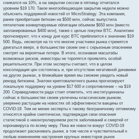
снижался на 10%, а на закрытии сессии в пятницу отчитался
уровнем $19 170. Такое многообещающее закрытие недели можно
объяснить поддержкой новостей от MicroStrategy. Эта компания,
ранее приобретшая биткоин на $500 млн, сейчас выпустила
пятилетние конвертируемые облигации объемом $650 млн (вместо
запланированных $400 млн), также с целью покупки BTC. Аналитики
прогнозируют, что к концу дня курс BTC приблизится к значению $19
500. Ведь, несмотря на то что многие участники рынка стремятся
двигаться вверх, в большинстве своем они с серьезным опасением
смотрят на вероятные потери. В итоге, осознавая масштабы
возможных рисков, инвесторы не торопятся проявлять особой
решительности. При этом эксперты считают, что в целом
консолидация цен состоялась и, при отсутствии негативной динамики
на других рынках, в ближайшее время мы сможем увидеть новый
рекорд биткоина. Знатоки криптовалютного рынка прогнозируют
локальную поддержку на уровне $17 600 и сопротивление – на $19
200. Справедливости ради стоит отметить, что институционалы
сейчас в большинстве своем увлечены классическим рынком,
уверенно растущим на новостях об эффективности вакцины от
COVID-19. Тем не менее эксперты к такому безграничному оптимизму
относятся крайне скептически, подтверждая свои опасения
статистикой о неконтролируемом росте заболеваний и смертей от
коронавируса по всему миру. Пока же новости вокруг COVID-19
продолжают раскачивать рынки, в том числе и чувствительный к
любым изменениям настроения крупных инвесторов рынок