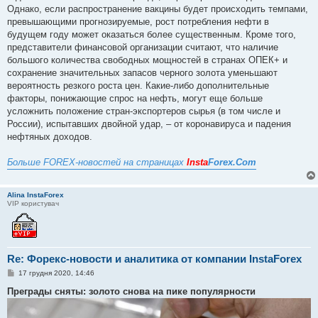
Однако, если распространение вакцины будет происходить темпами,
превышающими прогнозируемые, рост потребления нефти в
будущем году может оказаться более существенным. Кроме того,
представители финансовой организации считают, что наличие
большого количества свободных мощностей в странах ОПЕК+ и
сохранение значительных запасов черного золота уменьшают
вероятность резкого роста цен. Какие-либо дополнительные
факторы, понижающие спрос на нефть, могут еще больше
усложнить положение стран-экспортеров сырья (в том числе и
России), испытавших двойной удар, – от коронавируса и падения
нефтяных доходов.
Больше FOREX-новостей на страницах
Insta
Forex.Com
Alina InstaForex
VIP користувач
Re: Форекс-новости и аналитика от компании InstaForex
П
17 грудня 2020, 14:46
о
в
Преграды сняты: золото снова на пике популярности
і
д
о