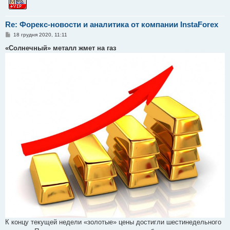
Re: Форекс-новости и аналитика от компании InstaForex
П
18 грудня 2020, 11:11
о
в
«Солнечный» металл жмет на газ
і
д
о
м
л
е
н
н
я
К концу текущей недели «золотые» цены достигли шестинедельного