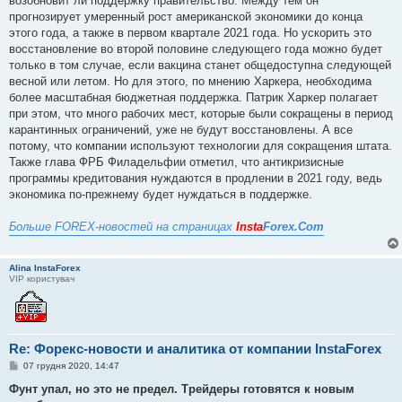
возобновит ли поддержку правительство. Между тем он
прогнозирует умеренный рост американской экономики до конца
этого года, а также в первом квартале 2021 года. Но ускорить это
восстановление во второй половине следующего года можно будет
только в том случае, если вакцина станет общедоступна следующей
весной или летом. Но для этого, по мнению Харкера, необходима
более масштабная бюджетная поддержка. Патрик Харкер полагает
при этом, что много рабочих мест, которые были сокращены в период
карантинных ограничений, уже не будут восстановлены. А все
потому, что компании используют технологии для сокращения штата.
Также глава ФРБ Филадельфии отметил, что антикризисные
программы кредитования нуждаются в продлении в 2021 году, ведь
экономика по-прежнему будет нуждаться в поддержке.
Больше FOREX-новостей на страницах
Insta
Forex.Com
Alina InstaForex
VIP користувач
Re: Форекс-новости и аналитика от компании InstaForex
П
07 грудня 2020, 14:47
о
в
Фунт упал, но это не предел. Трейдеры готовятся к новым
і