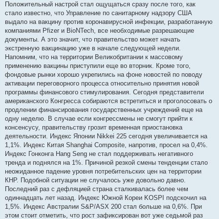
Положительный настрой стал ощущаться сразу после того, как
стало известно, что Управление по санитарному надзору США
выдало на вакцину против коронавирусной инфекции, разработанную
компаниями Pfizer и BioNTech, все необходимые разрешающие
документы. А это значит, что правительство может начать
экстренную вакцинацию уже в начале следующей недели.
Напомним, что на территории Великобритании к массовому
применению вакцины приступили еще во вторник. Кроме того,
фондовые рынки хорошо укрепились на фоне новостей по поводу
активации переговорного процесса относительно принятия новой
программы финансового стимулирования. Сегодня представители
американского Конгресса собираются встретиться и проголосовать о
продлении финансирования государственных учреждений еще на
одну неделю. В случае если конгрессмены не смогут прийти к
консенсусу, правительству грозит временная приостановка
деятельности. Индекс Японии Nikkei 225 сегодня увеличивается на
1,1%. Индекс Китая Shanghai Composite, напротив, просел на 0,4%.
Индекс Гонконга Hang Seng не стал поддерживать негативного
тренда и поднялся на 1%. Причиной резкой смены тенденции стало
неожиданное падение уровня потребительских цен на территории
КНР. Подобной ситуации не случалось уже довольно давно.
Последний раз с дефляцией страна сталкивалась более чем
одиннадцать лет назад. Индекс Южной Кореи KOSPI подскочил на
1,5%. Индекс Австралии S&P/ASX 200 стал больше на 0,6%. При
этом стоит отметить, что рост зафиксирован вот уже седьмой раз