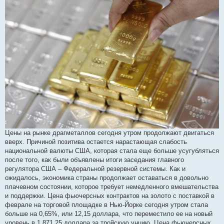
м
л
е
н
н
я
Цены на рынке драгметаллов сегодня утром продолжают двигаться
вверх. Причиной позитива остается нарастающая слабость
национальной валюты США, которая стала еще больше усугубляться
после того, как были объявлены итоги заседания главного
регулятора США – Федеральной резервной системы. Как и
ожидалось, экономика страны продолжает оставаться в довольно
плачевном состоянии, которое требует немедленного вмешательства
и поддержки. Цена фьючерсных контрактов на золото с поставкой в
феврале на торговой площадке в Нью-Йорке сегодня утром стала
больше на 0,65%, или 12,15 доллара, что переместило ее на новый
уровень в 1 871,25 доллара за тройскую унцию. Цена фьючерсных