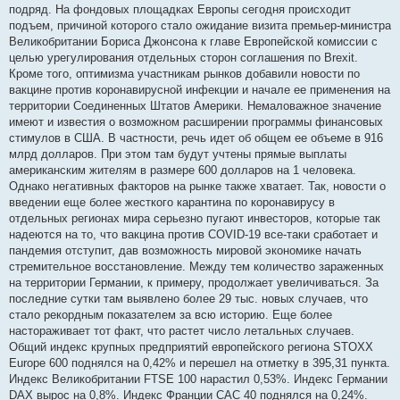
подряд. На фондовых площадках Европы сегодня происходит
подъем, причиной которого стало ожидание визита премьер-министра
Великобритании Бориса Джонсона к главе Европейской комиссии с
целью урегулирования отдельных сторон соглашения по Brexit.
Кроме того, оптимизма участникам рынков добавили новости по
вакцине против коронавирусной инфекции и начале ее применения на
территории Соединенных Штатов Америки. Немаловажное значение
имеют и известия о возможном расширении программы финансовых
стимулов в США. В частности, речь идет об общем ее объеме в 916
млрд долларов. При этом там будут учтены прямые выплаты
американским жителям в размере 600 долларов на 1 человека.
Однако негативных факторов на рынке также хватает. Так, новости о
введении еще более жесткого карантина по коронавирусу в
отдельных регионах мира серьезно пугают инвесторов, которые так
надеются на то, что вакцина против COVID-19 все-таки сработает и
пандемия отступит, дав возможность мировой экономике начать
стремительное восстановление. Между тем количество зараженных
на территории Германии, к примеру, продолжает увеличиваться. За
последние сутки там выявлено более 29 тыс. новых случаев, что
стало рекордным показателем за всю историю. Еще более
настораживает тот факт, что растет число летальных случаев.
Общий индекс крупных предприятий европейского региона STOXX
Europe 600 поднялся на 0,42% и перешел на отметку в 395,31 пункта.
Индекс Великобритании FTSE 100 нарастил 0,53%. Индекс Германии
DAX вырос на 0,8%. Индекс Франции CAC 40 поднялся на 0,24%.