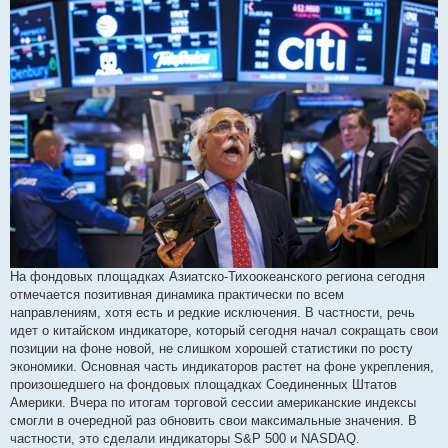
д
о
м
л
е
н
н
я
На фондовых площадках Азиатско-Тихоокеанского региона сегодня
отмечается позитивная динамика практически по всем
направлениям, хотя есть и редкие исключения. В частности, речь
идет о китайском индикаторе, который сегодня начал сокращать свои
позиции на фоне новой, не слишком хорошей статистики по росту
экономики. Основная часть индикаторов растет на фоне укрепления,
произошедшего на фондовых площадках Соединенных Штатов
Америки. Вчера по итогам торговой сессии американские индексы
смогли в очередной раз обновить свои максимальные значения. В
частности, это сделали индикаторы S&P 500 и NASDAQ.