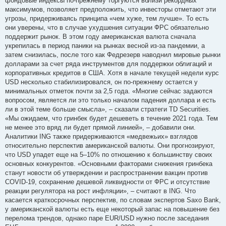
фондовые индексы по-прежнему торгуются вблизи рекордных
максимумов, позволяет предположить, что инвесторы отметают эти
угрозы, придерживаясь принципа «чем хуже, тем лучше». То есть
они уверены, что в случае ухудшения ситуации ФРС обязательно
поддержит рынок. В этом году американская валюта сначала
укрепилась в период паники на рынках весной из-за пандемии, а
затем снизилась, после того как Федрезерв наводнил мировые рынки
долларами за счет ряда инструментов для поддержки облигаций и
корпоративных кредитов в США. Хотя в начале текущей недели курс
USD несколько стабилизировался, он по-прежнему остается у
минимальных отметок почти за 2,5 года. «Многие сейчас задаются
вопросом, является ли это только началом падения доллара и есть
ли в этой теме больше смысла», – сказали стратеги TD Securities.
«Мы ожидаем, что гринбек будет дешеветь в течение 2021 года. Тем
не менее это вряд ли будет прямой линией», – добавили они.
Аналитики ING также придерживаются «медвежьих» взглядов
относительно перспектив американской валюты. Они прогнозируют,
что USD упадет еще на 5–10% по отношению к большинству своих
основных конкурентов. «Основными факторами снижения гринбека
станут новости об утверждении и распространении вакцин против
COVID-19, сохранение дешевой ликвидности от ФРС и отсутствие
реакции регулятора на рост инфляции», – считают в ING. Что
касается краткосрочных перспектив, по словам экспертов Saxo Bank,
у американской валюты есть еще некоторый запас на повышение без
перелома трендов, однако паре EUR/USD нужно после заседания