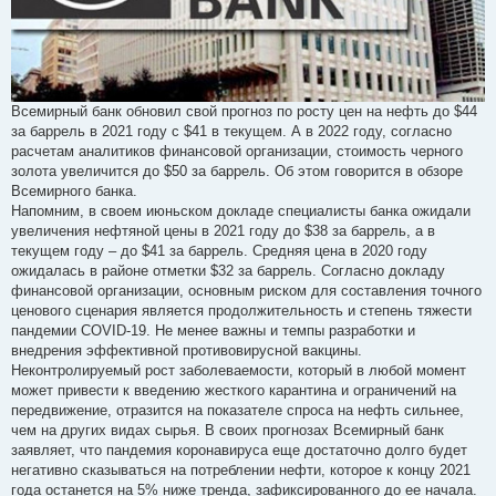
Всемирный банк обновил свой прогноз по росту цен на нефть до $44
за баррель в 2021 году с $41 в текущем. А в 2022 году, согласно
расчетам аналитиков финансовой организации, стоимость черного
золота увеличится до $50 за баррель. Об этом говорится в обзоре
Всемирного банка.
Напомним, в своем июньском докладе специалисты банка ожидали
увеличения нефтяной цены в 2021 году до $38 за баррель, а в
текущем году – до $41 за баррель. Средняя цена в 2020 году
ожидалась в районе отметки $32 за баррель. Согласно докладу
финансовой организации, основным риском для составления точного
ценового сценария является продолжительность и степень тяжести
пандемии COVID-19. Не менее важны и темпы разработки и
внедрения эффективной противовирусной вакцины.
Неконтролируемый рост заболеваемости, который в любой момент
может привести к введению жесткого карантина и ограничений на
передвижение, отразится на показателе спроса на нефть сильнее,
чем на других видах сырья. В своих прогнозах Всемирный банк
заявляет, что пандемия коронавируса еще достаточно долго будет
негативно сказываться на потреблении нефти, которое к концу 2021
года останется на 5% ниже тренда, зафиксированного до ее начала.