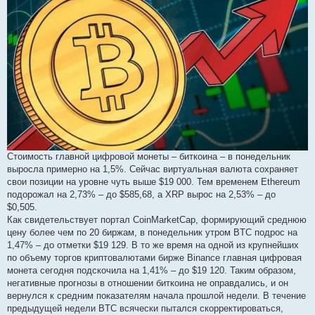
м
л
е
н
н
я
Стоимость главной цифровой монеты – биткоина – в понедельник
выросла примерно на 1,5%. Сейчас виртуальная валюта сохраняет
свои позиции на уровне чуть выше $19 000. Тем временем Ethereum
подорожал на 2,73% – до $585,68, а XRP вырос на 2,53% – до
$0,505.
Как свидетельствует портал CoinMarketCap, формирующий среднюю
цену более чем по 20 биржам, в понедельник утром BTC подрос на
1,47% – до отметки $19 129. В то же время на одной из крупнейших
по объему торгов криптовалютами бирже Binance главная цифровая
монета сегодня подскочила на 1,41% – до $19 120. Таким образом,
негативные прогнозы в отношении биткоина не оправдались, и он
вернулся к средним показателям начала прошлой недели. В течение
предыдущей недели BTC всячески пытался скорректироваться,