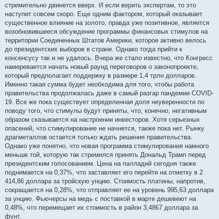
стремительно двинется вверх. И если верить экспертам, то это
наступит совсем скоро. Еще одним фактором, который оказывает
существенное влияние на золото, правда уже позитивное, является
возобновившееся обсуждение программы финансовых стимулов на
территории Соединенных Штатов Америки, которое активно велось
до президентских выборов в стране. Однако тогда прийти к
консенсусу так и не удалось. Вчера же стало известно, что Конгресс
намеревается начать новый раунд переговоров о законопроекте,
который предполагает поддержку в размере 1,4 трлн долларов.
Именно такая сумма будет необходима для того, чтобы работа
правительства продолжалась даже в самый разгар пандемии COVID-
19. Все же пока существует определенная доля неуверенности по
поводу того, что стимулы будут приняты, что, конечно, негативным
образом сказывается на настроении инвесторов. Хотя серьезных
опасений, что стимулирование не начнется, также пока нет. Рынку
драгметаллов остается только ждать решения правительства.
Однако уже понятно, что новая программа стимулирования намного
меньше той, которую так стремился принять Дональд Трамп перед
президентским голосованием. Цена на палладий сегодня также
поднимается на 0,37%, что заставляет его перейти на отметку в 2
414,86 доллара за тройскую унцию. Стоимость платины, напротив,
сокращается на 0,28%, что отправляет ее на уровень 995,63 доллара
за унцию. Фьючерсы на медь с поставкой в марте дешевеют на
0,48%, что перемещает их стоимость в район 3,4867 доллара за
фунт.