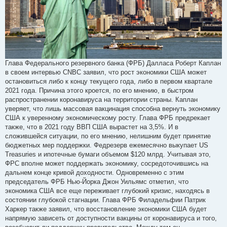
Глава Федерального резервного банка (ФРБ) Далласа Роберт Каплан
в своем интервью CNBC заявил, что рост экономики США может
остановиться либо к концу текущего года, либо в первом квартале
2021 года. Причина этого кроется, по его мнению, в быстром
распространении коронавируса на территории страны. Каплан
уверяет, что лишь массовая вакцинация способна вернуть экономику
США к уверенному экономическому росту. Глава ФРБ предрекает
также, что в 2021 году ВВП США вырастет на 3,5%. И в
сложившейся ситуации, по его мнению, нелишним будет принятие
бюджетных мер поддержки. Федрезерв ежемесячно выкупает US
Treasuries и ипотечные бумаги объемом $120 млрд. Учитывая это,
ФРС вполне может поддержать экономику, сосредоточившись на
дальнем конце кривой доходности. Одновременно с этим
председатель ФРБ Нью-Йорка Джон Уильямс отметил, что
экономика США все еще переживает глубокий кризис, находясь в
состоянии глубокой стагнации. Глава ФРБ Филадельфии Патрик
Харкер также заявил, что восстановление экономики США будет
напрямую зависеть от доступности вакцины от коронавируса и того,