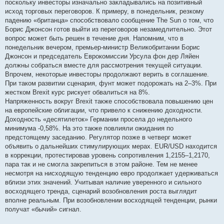
поскольку инвесторы изначально закладывались на позитивный
исход торговых переговоров. К примеру, в понедельник, резкому
падению «британца» способствовало сообщение The Sun о том, что
Борис Джонсон готов выйти из переговоров незамедлительно. Этот
вопрос может быть решен в течение дня. Напомним, что в
понедельник вечером, премьер-министр Великобритании Борис
Джонсон и председатель Еврокомиссии Урсула фон дер Ляйен
должны собраться вместе для рассмотрения текущей ситуации.
Впрочем, некоторые инвесторы продолжают верить в соглашение.
При таком развитии сценария, фунт может подорожать на 2–3%. При
жестком Brexit курс рискует обвалиться на 8%.
Напряженность вокруг Brexit также способствовала повышению цен
на европейские облигации, что привело к снижению доходности.
Доходность «десятилеток» Германии просела до недельного
минимума -0,58%. На это также повлияли ожидания по
предстоящему заседанию. Регулятор позже в четверг может
объявить о дальнейших стимулирующих мерах. EUR/USD находится
в коррекции, протестировав уровень сопротивления 1,2155–1,2170,
пара так и не смогла закрепиться в этом районе. Тем не менее
несмотря на нисходящую тенденцию евро продолжает удерживаться
вблизи этих значений. Учитывая наличие уверенного и сильного
восходящего тренда, сценарий возобновления роста выглядит
вполне реальным. При возобновлении восходящей тенденции, рынки
получат «бычий» сигнал.