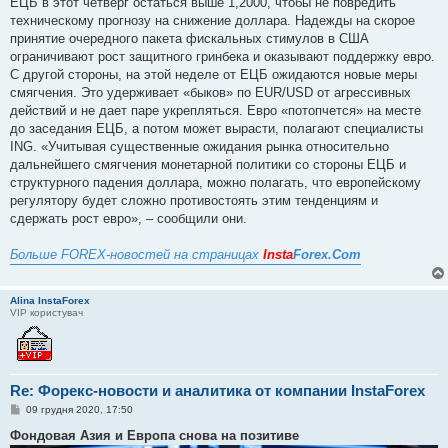
ЕЦБ в этот четверг остаться выше 1,2000, чтобы не повредить
техническому прогнозу на снижение доллара. Надежды на скорое
принятие очередного пакета фискальных стимулов в США
ограничивают рост защитного гринбека и оказывают поддержку евро.
С другой стороны, на этой неделе от ЕЦБ ожидаются новые меры
смягчения. Это удерживает «быков» по EUR/USD от агрессивных
действий и не дает паре укрепляться. Евро «потопчется» на месте
до заседания ЕЦБ, а потом может вырасти, полагают специалисты
ING. «Учитывая существенные ожидания рынка относительно
дальнейшего смягчения монетарной политики со стороны ЕЦБ и
структурного падения доллара, можно полагать, что европейскому
регулятору будет сложно противостоять этим тенденциям и
сдержать рост евро», – сообщили они.
Больше FOREX-новостей на страницах
Insta
Forex.Com
Alina InstaForex
VIP користувач
Re: Форекс-новости и аналитика от компании InstaForex
П
09 грудня 2020, 17:50
о
в
Фондовая Азия и Европа снова на позитиве
і