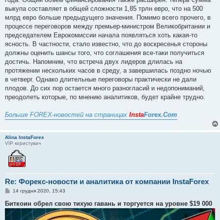
выкупа составляет в общей сложности 1,85 трлн евро, что на 500
млрд евро больше предыдущего значения. Помимо всего прочего, в
процессе переговоров между премьер-министром Великобритании и
председателем Еврокомиссии начала появляться хоть какая-то
ясность. В частности, стало известно, что до воскресенья стороны
должны оценить шансы того, что соглашения все-таки получиться
достичь. Напомним, что встреча двух лидеров длилась на
протяжении нескольких часов в среду, а завершилась поздно ночью
в четверг. Однако длительные переговоры практически не дали
плодов. До сих пор остается много разногласий и недопониманий,
преодолеть которые, по мнению аналитиков, будет крайне трудно.
Больше FOREX-новостей на страницах
Insta
Forex.Com
Alina InstaForex
VIP користувач
Re: Форекс-новости и аналитика от компании InstaForex
П
14 грудня 2020, 15:43
о
в
Биткоин обрел свою тихую гавань и торгуется на уровне $19 000
і
д
о