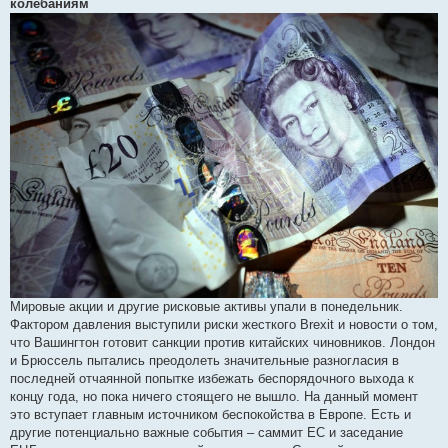
колебаниям
д
о
м
л
е
н
н
я
Мировые акции и другие рисковые активы упали в понедельник.
Фактором давления выступили риски жесткого Brexit и новости о том,
что Вашингтон готовит санкции против китайских чиновников. Лондон
и Брюссель пытались преодолеть значительные разногласия в
последней отчаянной попытке избежать беспорядочного выхода к
концу года, но пока ничего стоящего не вышло. На данный момент
это вступает главным источником беспокойства в Европе. Есть и
другие потенциально важные события – саммит ЕС и заседание