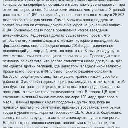
контрактов на серебро с поставкой в марте также увеличивается, при
этом темпы роста еще более стремительные, чем у золота. Утренний
рост составил 1,8%, а текущий уровень перешел на отметку в 25,503
доллара за тройскую унцию. Самая большая волна поддержки
золота пришла со стороны сокращения курса национальной валюты
США. Буквально сразу после объявления итогов заседания
американского Федрезерва доллар существенно просел, что
отправило его к минимальным отметкам, которые в последний раз
фиксировались еще в середине весны 2018 года. Традиционно
дешевеющий доллар действует на золото как бальзам на душу, то
есть металл начинает наращивать свои позиции. Происходит это в
основном за счет того, что золото становится более доступным для
резидентов других регионов, где инвесторы владеют иной валютой.
Кроме всего прочего, в ФРС было принято решение сохранить
базовую процентную ставку на текущем, крайне низком, уровне в
районе от 0 до 0,25% годовых. При этом следует отметить, что такой
она будет оставаться еще достаточно долго (по предварительным
прогнозам, в течение трех последующих лет). В планах ЦБ также
сохранить активный выкуп активов размере 120 млрд долларов в
месяц. Данный процесс будет продолжен до тех пор, пока не
появится достаточно отчетливых признаков восстановления рынка
труда и уровня инфляции на территории США. Все это, безусловно,
золоту только на руку, чем активно и пользуются участники рынка.
Более того, постепенно начинают появляться мнения о том, что
стимулирования экономики, которое планируется внедрить сейчас,