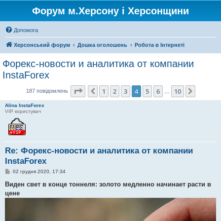
Форум м.Херсону і Херсонщини
Допомога
Херсонський форум
Дошка оголошень
Робота в Інтернеті
Форекс-новости и аналитика от компании
InstaForex
Сторінка
4
з
10
1
2
3
4
5
6
10
Поперед.
Далі
187 повідомлень
…
Alina InstaForex
VIP користувач
Re: Форекс-новости и аналитика от компании
InstaForex
П
02 грудня 2020, 17:34
о
в
Виден свет в конце тоннеля: золото медленно начинает расти в
і
цене
д
о
м
л
е