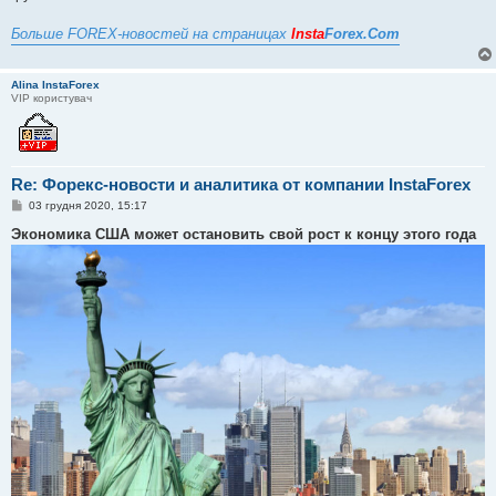
Больше FOREX-новостей на страницах
Insta
Forex.Com
Alina InstaForex
VIP користувач
Re: Форекс-новости и аналитика от компании InstaForex
П
03 грудня 2020, 15:17
о
в
Экономика США может остановить свой рост к концу этого года
і
д
о
м
л
е
н
н
я