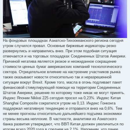
На фондовых площадках Азиатско-Тихоокеанского региона сегодня
утром случился провал. Основные биржевые индикаторы резко
развернулись и направились вниз. При этом подобная ситуация
отмечается и на торговых площадках Соединенных Штатов Америки.
Причиной негатива является резкое и неожиданное сокращение
стоимости ценных бумаг американских компаний технологического
сектора. Отрицательное влияние на настроение участников рынка
также оказывают новости относительно так и неразрешенной
ситуации вокруг Brexit. Кроме того, масла в огонь подливает пакет
финансовой стимулирующей помощи на территории Соединенных
Штатов Америки, решение по которому тоже никак не могут принять.
Индекс Японии Nikkei 225 сегодня просел на 0,23%. Индекс Китая
Shanghai Composite сократился утром на 0,13. Индекс Гонконга
поддержал негативную тенденцию и отправился вниз на 0,6%. Тем
не менее прогнозы относительно дальнейшего подъема экономики
страны весьма неплохие. В частности, аналитики из Азиатского
банка развития утверждают, что ВВП Китая должен увеличиться по
итогам всего 2020 года в среднем на 2,1%. Напомним, что ранее