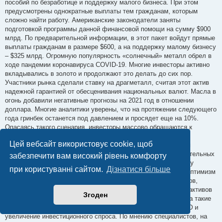
пособий по безработице и поддержку малого бизнеса. При этом
предусмотрены однократные выплаты тем гражданам, которым
сложно найти работу. Американские законодатели заняты
подготовкой программы данной финансовой помощи на сумму $900
млрд. По предварительной информации, в этот пакет войдут прямые
выплаты гражданам в размере $600, а на поддержку малому бизнесу
– $325 млрд. Огромную популярность «солнечный» металл обрел в
ходе пандемии коронавируса COVID-19. Многие инвесторы активно
вкладывались в золото и продолжают это делать до сих пор.
Участники рынка сделали ставку на драгметалл, считая этот актив
надежной гарантией от обесценивания национальных валют. Масла в
огонь добавили негативные прогнозы на 2021 год в отношении
доллара. Многие аналитики уверены, что на протяжении следующего
года гринбек останется под давлением и просядет еще на 10%.
Опасаясь такого сценария, инвесторы массово обращаются к
желтому металлу, которого не пугают инфляционные риски.
Цей вебсайт використовує cookie, щоб
Специалисты считают драгметалл важнейшим инструментом
хеджирования рыночной волатильности и защитой от отрицательных
забезпечити вам високий рівень комфорту
процентных ставок. Согласно текущим прогнозам, в 2021 году
при користуванні сайтом.
Дізнатися більше
ожидается рост «золотых» котировок до $2000 за 1 унцию. Оптимизм
в отношении драгметалла подпитывается выводами экспертов,
которые назвали желтый металл одним из самых доходных активов
Згоден
уходящего года. На стороне дальнейшего удорожания золота такие
факторы, как рост инфляционных ожиданий, ослабление USD и
увеличение инвестиционного спроса. По мнению специалистов, на