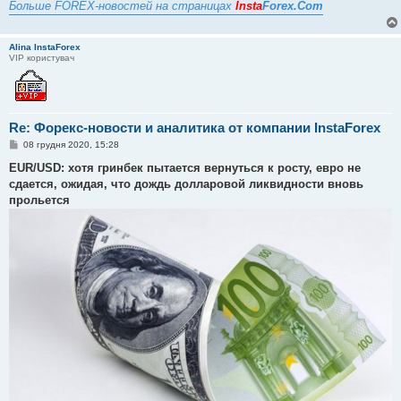
Больше FOREX-новостей на страницах
Insta
Forex.Com
Alina InstaForex
VIP користувач
Re: Форекс-новости и аналитика от компании InstaForex
П
08 грудня 2020, 15:28
о
в
EUR/USD: хотя гринбек пытается вернуться к росту, евро не
і
сдается, ожидая, что дождь долларовой ликвидности вновь
д
о
прольется
м
л
е
н
н
я