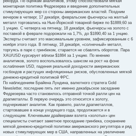
рекорда. По оценкам аналитиков, этому способствовали мягкая
монетарная политика Федрезерва и введение дополнительных
стимулирующих мер со стороны американских властей. Поздним
вечером в четверг, 17 декабря, февральские фьючерсы на желтый
металл торговались на Нью-Йоркской товарной бирже по $1889,60 за
1 унцию. С четверга на пятницу, 18 декабря, фьючерсы на золото с
поставкой в феврале подорожали на 1,7%, до $1890,40 за 1 унцию.
Эксперты считают это максимальным уровнем, зафиксированным с 6
ноября этого года. В пятницу, 18 декабря, «солнечный» металл,
торгуясь в паре с гринбеком, старается не сбавлять оборотов. Пара
XAU/USD курсирует вблизи $1884 за 1 унцию. По мнению
аналитиков, золото воспользовалось шансом на рост на фоне
ослабления USD, падения реальной доходности американских
госбондов и растущих инфляционных рисков, обусловленных мягкой
денежно-кредитной политикой ФРС.
По наблюдениям Брайена Лундина, валютного стратега Gold
Newsletter, последние пять лет именно декабрьское заседание
Федрезерва часто становилось отправной точкой ралли цен на
драгметаллы. В первую очередь это относится к золоту,
подчеркивает аналитик. Как правило, ралли драгметаллов,
стартовавшее в конце уходящего года, продолжается и в
следующем. Ключевыми драйверами взлета «золотых» цен
специалисты считают заметное проседание гринбека, сохранение
мягкой денежно-кредитной политики американского регулятора и ряд
новых стимулирующих мер в США, направленных на увеличение