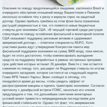
Опасения по поводу продолжающейся пандемии, хаотичного Brexit и
очередного обострения отношений между Вашингтоном и Пекином
несколько ослабили тягу к риску и вернули спрос на защитный
доллар. Однако прибыль гринбека на этом фоне была ограничена
растущей уверенностью в том, что появятся новые бюджетные
стимулы для экономики США. «В текущей торговой среде растущие
спекуляции по поводу ослабления фискальной и монетарной политик
США оказывают поддержку рисковым активам и сдерживают
американский доллар», – отметили специалисты MUFG. Хотя
участники рынка ждут утверждения Конгрессом пакета мер
фискальной поддержки экономики на сумму $900 млрд, пока неясно,
будет ли этого достаточно, чтобы компенсировать выпадение
средств на поддержку безработных в рамках экстренных программ,
срок действия которых истекает 26 декабря. Вместе с тем остаются
сомнения по поводу того, расширит ли Федрезерв стимулы по итогам
очередного заседания, которое состоится на следующей неделе.
Глава ФРБ Чикаго Чарльз Эванс сообщил в пятницу, что
понадобится время до весны, чтобы увидеть эффект от
распространения вакцины и оценить траекторию экономики. Согласно
протоколу с декабрьской встречи FOMC, несколько его членов
предупредили о том, что дальнейшее смягчение монетарных
условий может привести к непредвиденным последствиям для
финансовой стабильности. Однако тот факт, что американские