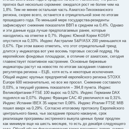
прогноз был несколько скромнее: ожидался рост не более чем на
1,8%. Тем не менее остальная часть Азиатско-Тихоокеанского
региона, скорее всего, останется в отрицательной зоне по итогам
прошедшего года. По меньшей мере государства-резиденты
зафиксируют снижение показателя ВВП в среднем на 0,4%. Однако
и эти данные куда лучше предполагаемых ранее, которые
находились на отметке в 0,7%. Индекс Южной Кореи KOSPI
опустился на 0,33%. Индекс Австралии S&P/ASX 200 уменьшился на
0,67%. При этом важно отметить, что этот отрицательный тренд
длится у индикатора вот уже восемь торговых сессий подряд. На
европейских фондовых площадках, в отличие от азиатских, сегодня
главенствует позитивное настроение. Основные биржевые
индикаторы растут на новостях по итогам заседания главного
регулятора региона – ЕЦБ, хотя есть и некоторые исключения.
Общий индекс крупных предприятий европейского региона STOXX
Europe 600 незначительно, но все же просел. Снижение составило
0,03%, а текущий уровень показателя – 394,8 пункта. Индекс
Великобритании FTSE 100 вырос на 0,52%. Индекс Германии DAX
поднялся на 0,07%. Индекс Франции CAC 40 увеличился на 0,31%.
Индекс Испании IBEX 35 нарастил 0,08%. Индекс Италии FTSE MIB
пошел вверх на 0,29%. Согласно итоговому протоколу Европейского
центрального банка, чье заседание прошло накануне, срок
реализации программы экстренного выкупа ценных бумаг продлен
как минимум еще на шесть месяцев, то есть до декабря следующего
года. Общий объем финансирования также расширен: теперь сумма