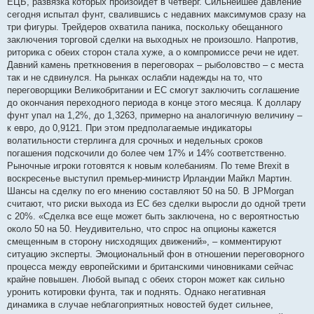
ЕЦБ, развязка которых произойдет в четверг. Сильнейшее давление
сегодня испытал фунт, свалившись с недавних максимумов сразу на
три фигуры. Трейдеров охватила паника, поскольку обещанного
заключения торговой сделки на выходных не произошло. Напротив,
риторика с обеих сторон стала хуже, а о компромиссе речи не идет.
Давний камень преткновения в переговорах – рыболовство – с места
так и не сдвинулся. На рынках ослабли надежды на то, что
переговорщики Великобритании и ЕС смогут заключить соглашение
до окончания переходного периода в конце этого месяца. К доллару
фунт упал на 1,2%, до 1,3263, примерно на аналогичную величину –
к евро, до 0,9121. При этом предполагаемые индикаторы
волатильности стерлинга для срочных и недельных сроков
погашения подскочили до более чем 17% и 14% соответственно.
Рыночные игроки готовятся к новым колебаниям. По теме Brexit в
воскресенье выступил премьер-министр Ирландии Майкл Мартин.
Шансы на сделку по его мнению составляют 50 на 50. В JPMorgan
считают, что риски выхода из ЕС без сделки выросли до одной трети
с 20%. «Сделка все еще может быть заключена, но с вероятностью
около 50 на 50. Неудивительно, что спрос на опционы кажется
смещенным в сторону нисходящих движений», – комментируют
ситуацию эксперты. Эмоциональный фон в отношении переговорного
процесса между европейскими и британскими чиновниками сейчас
крайне повышен. Любой выпад с обеих сторон может как сильно
уронить котировки фунта, так и поднять. Однако негативная
динамика в случае неблагоприятных новостей будет сильнее,