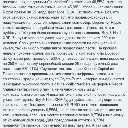
я
понедельник, по данным CoinMarketCap, составил 48,55%, а уже во
вторник было отмечено снижение на 45,98%. Уровень капитализации
Ripple превысил 29 млрд долларов США. Эксперты отмечают, что
этот ценовой скачок напоминает тот, что продемонстрировали
нашумевшие на прошлой неделе акции GameStop. Вероятно, Ripple
тоже столкнулся с подобным «памп-разгоном». Известно, что в
субботу в Telegram была создана группа под названием Buy & Hold
XRP. За сутки число ее участников достигло более чем 200 тыс.
человек. Сообщество вынуждено было перейти на официальный
канал, так как число подписчиков продолжало расти. На прошлой
неделе похожий скачок роста произошел у криптовалюты Dogecoin.
За сутки ее рост превысил 500% (в четверг, 28 января, цена выросла
на 250%, а к началу европейской сессии 29 января суточный рост
составлял 530,41%). Соучредитель компании Kenetic Capital из
Гонконга назвал причинами таких скачков цифровых валют интерес
со стороны традиционных групп Crypto-Pump, которые объединяются
и создают рыночную толпу в стиле WallStreetBets на форуме Reddit.
Однако тактики такого пампа не являются новыми для
криптовалютного рынка. И пока нет окончательной ясности, как долго
участники группы Buy & Hold XRP будут действительно удерживать
криптовалюту. Тем временем цена XRPUSD на момент написания
статьи пробила уровень 0,5564, но не смогла закрепиться выше него,
хоть и приближалась в моменте к сопротивлению 0,7784 (максимуму
от 24 ноября 2020 года). Для преодоления отметки 0,7784
понадобится сильное преимущество покупателей. А так как у