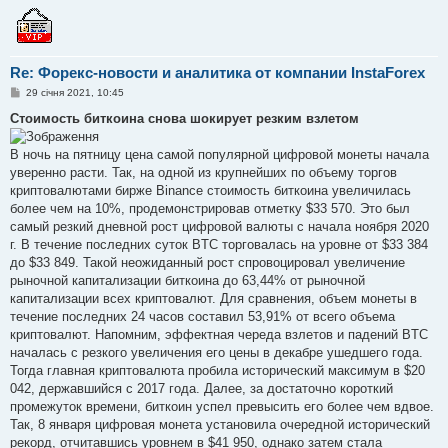
Re: Форекс-новости и аналитика от компании InstaForex
П
29 січня 2021, 10:45
о
в
Стоимость биткоина снова шокирует резким взлетом
і
д
о
В ночь на пятницу цена самой популярной цифровой монеты начала
м
уверенно расти. Так, на одной из крупнейших по объему торгов
л
е
криптовалютами бирже Binance стоимость биткоина увеличилась
н
более чем на 10%, продемонстрировав отметку $33 570. Это был
н
я
самый резкий дневной рост цифровой валюты с начала ноября 2020
г. В течение последних суток BTC торговалась на уровне от $33 384
до $33 849. Такой неожиданный рост спровоцировал увеличение
рыночной капитализации биткоина до 63,44% от рыночной
капитализации всех криптовалют. Для сравнения, объем монеты в
течение последних 24 часов составил 53,91% от всего объема
криптовалют. Напомним, эффектная череда взлетов и падений BTC
началась с резкого увеличения его цены в декабре ушедшего года.
Тогда главная криптовалюта пробила исторический максимум в $20
042, державшийся с 2017 года. Далее, за достаточно короткий
промежуток времени, биткоин успел превысить его более чем вдвое.
Так, 8 января цифровая монета установила очередной исторический
рекорд, отчитавшись уровнем в $41 950, однако затем стала