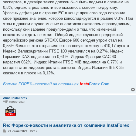
экспертов, в декабре также должен был быть подъем в среднем на
0,5%, однако в реальности все оказалось совсем по-другому.
Уровень дефляции в странах ЕС в конце прошлого года сохранил
свое прежнее значение, которое консолидируется в районе 0,3%. При
этом в данном случае мнение аналитиков оказалось справедливым,
поскольку они заранее предупреждали о том, что изменений
показателя ждать не стоит. Общий индекс крупных предприятий
европейского региона STOXX Europe 600 сегодня утром стал на
0,55% больше, что отправило его на новую отметку в 410,17 пункта.
Индекс Великобритании FTSE 100 увеличился на 0,27%. Индекс
Германии DAX подскочил на 0,61%. Индекс Франции CAC 40
нарастил 062%. Индекс Италии FTSE MIB поднялся на 0,77% и
сегодня стал лидером роста в регионе. Индекс Испании IBEX 35
оказался в плюсе на 0,12%.
Больше FOREX-новостей на страницах
Insta
Forex.Com
Alina InstaForex
VIP користувач
Re: Форекс-новости и аналитика от компании InstaForex
П
21 січня 2021, 15:12
о