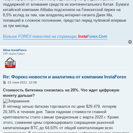
поддержкой от вливания средств из континентального Китая. Бумаги
китайской компании Alibaba подскочили на Гонконгской бирже на
8,5% вслед за тем, как владелец интернет-гиганта Джек Ма,
попавший в сложное положение, предстал перед публикой впервые
за три месяца.
Больше FOREX-новостей на страницах
Insta
Forex.Com
Alina InstaForex
VIP користувач
Re: Форекс-новости и аналитика от компании InstaForex
П
22 січня 2021, 12:58
о
в
Стоимость биткоина снизилась на 20%. Что ждет цифровую
і
монету дальше?
д
о
м
В пятницу ночью биткоин торговался по цене $29 479, потеряв
л
е
20,34% в течение дня. Такое падение стоимости главной
н
криптовалюты стало самым грандиозным с марта 2020 г. Кроме
н
я
этого, снижение цены спровоцировало сокращение рыночной
капитализации BTC до 64,63% от общей капитализации всех