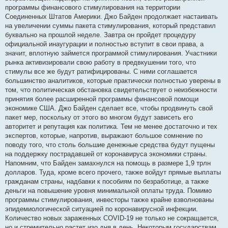
программы финансового стимулирования на территории
Соединенных Штатов Америки. Джо Байден продолжает настаивать
на увеличении суммы пакета стимулирования, который представил
буквально на прошлой неделе. Завтра он пройдет процедуру
официальной инаугурации и полностью вступит в свои права, а
значит, вплотную займется программой стимулирования. Участники
рынка активизировали свою работу в предвкушении того, что
стимулы все же будут ратифицированы. С ними соглашается
большинство аналитиков, которые практически полностью уверены в
том, что политическая обстановка свидетельствует о неизбежности
принятия более расширенной программы финансовой помощи
экономике США. Джо Байден сделает все, чтобы продвинуть свой
пакет мер, поскольку от этого во многом будут зависеть его
авторитет и репутация как политика. Тем не менее достаточно и тех
экспертов, которые, напротив, выражают большое сомнение по
поводу того, что столь большие денежные средства будут пущены
на поддержку пострадавшей от коронавируса экономики страны.
Напомним, что Байден замахнулся на помощь в размере 1,9 трлн
долларов. Туда, кроме всего прочего, также войдут прямые выплаты
гражданам страны, надбавки к пособиям по безработице, а также
деньги на повышение уровня минимальной оплаты труда. Помимо
программы стимулирования, инвесторы также крайне взволнованы
эпидемиологической ситуацией по коронавирусной инфекции.
Количество новых зараженных COVID-19 не только не сокращается,
но и стремительно растет изо дня в день. Некоторым государствам