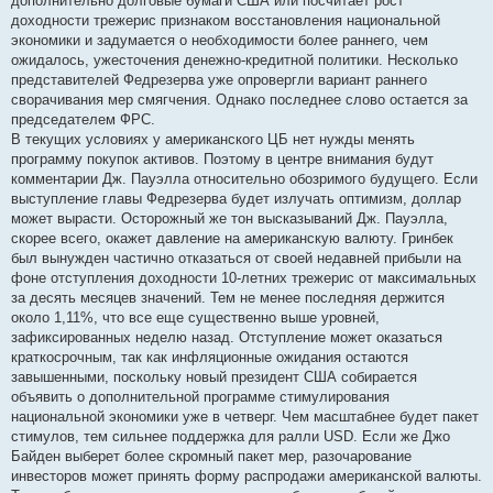
дополнительно долговые бумаги США или посчитает рост
доходности трежерис признаком восстановления национальной
экономики и задумается о необходимости более раннего, чем
ожидалось, ужесточения денежно-кредитной политики. Несколько
представителей Федрезерва уже опровергли вариант раннего
сворачивания мер смягчения. Однако последнее слово остается за
председателем ФРС.
В текущих условиях у американского ЦБ нет нужды менять
программу покупок активов. Поэтому в центре внимания будут
комментарии Дж. Пауэлла относительно обозримого будущего. Если
выступление главы Федрезерва будет излучать оптимизм, доллар
может вырасти. Осторожный же тон высказываний Дж. Пауэлла,
скорее всего, окажет давление на американскую валюту. Гринбек
был вынужден частично отказаться от своей недавней прибыли на
фоне отступления доходности 10-летних трежерис от максимальных
за десять месяцев значений. Тем не менее последняя держится
около 1,11%, что все еще существенно выше уровней,
зафиксированных неделю назад. Отступление может оказаться
краткосрочным, так как инфляционные ожидания остаются
завышенными, поскольку новый президент США собирается
объявить о дополнительной программе стимулирования
национальной экономики уже в четверг. Чем масштабнее будет пакет
стимулов, тем сильнее поддержка для ралли USD. Если же Джо
Байден выберет более скромный пакет мер, разочарование
инвесторов может принять форму распродажи американской валюты.