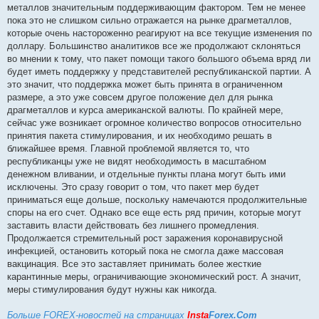
металлов значительным поддерживающим фактором. Тем не менее
пока это не слишком сильно отражается на рынке драгметаллов,
которые очень настороженно реагируют на все текущие изменения по
доллару. Большинство аналитиков все же продолжают склоняться
во мнении к тому, что пакет помощи такого большого объема вряд ли
будет иметь поддержку у представителей республиканской партии. А
это значит, что поддержка может быть принята в ограниченном
размере, а это уже совсем другое положение дел для рынка
драгметаллов и курса американской валюты. По крайней мере,
сейчас уже возникает огромное количество вопросов относительно
принятия пакета стимулирования, и их необходимо решать в
ближайшее время. Главной проблемой является то, что
республиканцы уже не видят необходимость в масштабном
денежном вливании, и отдельные пункты плана могут быть ими
исключены. Это сразу говорит о том, что пакет мер будет
приниматься еще дольше, поскольку намечаются продолжительные
споры на его счет. Однако все еще есть ряд причин, которые могут
заставить власти действовать без лишнего промедления.
Продолжается стремительный рост заражения коронавирусной
инфекцией, остановить который пока не смогла даже массовая
вакцинация. Все это заставляет принимать более жесткие
карантинные меры, ограничивающие экономический рост. А значит,
меры стимулирования будут нужны как никогда.
Больше FOREX-новостей на страницах
Insta
Forex.Com