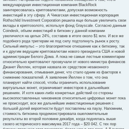
международная инвестиционная компания BlackRock
заинтересовалась криптовалютами, допуская возможность
инвестиций в эту сферу. А Чикагская инвестиционная корпорация
Rothschild Investment Corporation решила еще больше увеличить свои
вклады в криптозолото, используя фонд Grayscale. Согласно данным
Coindesk, объем инвестиций в биткоин у данной компании
увеличился на целых 24%, составив в итоге около $1 млн. И все же
подобного рода триггерам не под силу подтолкнуть рынок к росту.
Сильный импульс – это благоприятное отношение как к биткоину, так
и к другим ведущим криптовалютам нового президента США и новой
администрации Белого Дома. А пока не самые лестные комментарии
относительно криптовалют прозвучали от нового министра финансов
Джанет Йеллен, которая назвала их средством незаконного
финансирования, отмывания денег, что стало одним из факторов к
снижению показателей. А заявление Йеллен о том, что она
планирует найти способ, чтобы ограничить использование
виртуальных монет, ограничивает инвесторов в дальнейших
решениях. И хотя каких-либо конкретных действий со стороны
высокопоставленных чиновников относительно цифровых монет пока
не происходит, все же дальнейшие инвестиционные решения с
большой долей вероятности будут поставлены на паузу. Напомним,
стоимость биткоина продемонстрировала ошеломительные
результаты во второй половине декабря, когда поднялась выше
своего исторического максимума 2017 года – $20 042. С тех пор