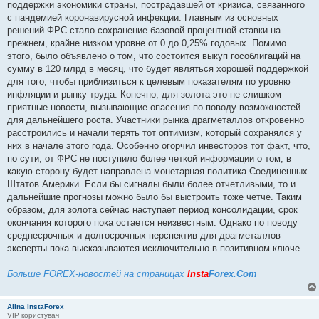
поддержки экономики страны, пострадавшей от кризиса, связанного
с пандемией коронавирусной инфекции. Главным из основных
решений ФРС стало сохранение базовой процентной ставки на
прежнем, крайне низком уровне от 0 до 0,25% годовых. Помимо
этого, было объявлено о том, что состоится выкуп гособлигаций на
сумму в 120 млрд в месяц, что будет являться хорошей поддержкой
для того, чтобы приблизиться к целевым показателям по уровню
инфляции и рынку труда. Конечно, для золота это не слишком
приятные новости, вызывающие опасения по поводу возможностей
для дальнейшего роста. Участники рынка драгметаллов откровенно
расстроились и начали терять тот оптимизм, который сохранялся у
них в начале этого года. Особенно огорчил инвесторов тот факт, что,
по сути, от ФРС не поступило более четкой информации о том, в
какую сторону будет направлена монетарная политика Соединенных
Штатов Америки. Если бы сигналы были более отчетливыми, то и
дальнейшие прогнозы можно было бы выстроить тоже четче. Таким
образом, для золота сейчас наступает период консолидации, срок
окончания которого пока остается неизвестным. Однако по поводу
среднесрочных и долгосрочных перспектив для драгметаллов
эксперты пока высказываются исключительно в позитивном ключе.
Больше FOREX-новостей на страницах
Insta
Forex.Com
Alina InstaForex
VIP користувач