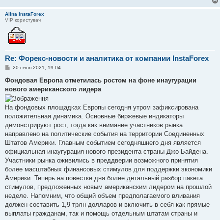
Alina InstaForex
VIP користувач
Re: Форекс-новости и аналитика от компании InstaForex
П
20 січня 2021, 19:04
о
в
Фондовая Европа отметилась ростом на фоне инаугурации
і
нового американского лидера
д
о
м
На фондовых площадках Европы сегодня утром зафиксирована
л
е
положительная динамика. Основные биржевые индикаторы
н
демонстрируют рост, тогда как внимание участников рынка
н
я
направлено на политические события на территории Соединенных
Штатов Америки. Главным событием сегодняшнего дня является
официальная инаугурация нового президента страны Джо Байдена.
Участники рынка оживились в преддверии возможного принятия
более масштабных финансовых стимулов для поддержки экономики
Америки. Теперь на повестке дня более детальный разбор пакета
стимулов, предложенных новым американским лидером на прошлой
неделе. Напомним, что общий объем предполагаемого вливания
должен составить 1,9 трлн долларов и включить в себя как прямые
выплаты гражданам, так и помощь отдельным штатам страны и