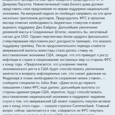
н
Джерома Пауэлла. Новоиспеченный глава Белого дома должен
н
я
представить свои предложения по мерам поддержки национальной
экономики. На минувшей неделе он пообещал направить на эти цели
несколько триллионов долларов. Председатель ФРС в прошлом
месяце отмечал необходимость бюджетных стимулов и может
выразить поддержку Джо Байдену. Дальнейшее увеличение
денежной массы в Соединенных Штатах, казалось бы, негативный
сигнал для USD. Однако перспективы более щедрого фискального
стимулирования обусловили рост доходности трежерис, что оказало
поддержку гринбеку. После продолжительного периода слабости
американской валюты инвесторы стали делать ставку на
восстановление экономики США, ожидая, что это приведет к росту
инфляции в стране и сворачиванию экстренных мер со стороны ФРС
к концу года. «Предполагается, что ускорение темпов
экономического роста в США будет способствовать увеличению
занятости и возврату инфляционных сил, что снизит давление на
Федрезерв в плане необходимости сохранения низких ставок», –
сообщили специалисты Julius Baer. «Даже если до первого
повышения ставки ФРС еще далеко, дальнейшие выплаты со
стороны администрации США, вероятно, будут способствовать
восстановлению национальной экономики и поддержат недавние
слухи о том, что американский ЦБ может сократить покупки активов
уже к концу этого года», – сказали стратеги Commerzbank. Главный
вопрос сейчас заключается в том, собирается ли ФРС покупать