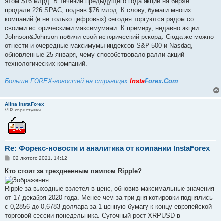
этом $16 млрд. В течение предыдущего года акции на бирже
продали 226 SPAC, подняв $76 млрд. К слову, бумаги многих
компаний (и не только цифровых) сегодня торгуются рядом со
своими историческими максимумами. К примеру, недавно акции
Johnson&Johnson побили свой исторический рекорд. Сюда же можно
отнести и очередные максимумы индексов S&P 500 и Nasdaq,
обновленные 25 января, чему способствовало ралли акций
технологических компаний.
Больше FOREX-новостей на страницах
Insta
Forex.Com
Alina InstaForex
VIP користувач
Re: Форекс-новости и аналитика от компании InstaForex
П
02 лютого 2021, 14:12
о
в
Кто стоит за трехдневным пампом Ripple?
і
д
о
Ripple за выходные взлетел в цене, обновив максимальные значения
м
от 17 декабря 2020 года. Менее чем за три дня котировки поднялись
л
е
с 0,2856 до 0,6783 доллара за 1 ценную бумагу к концу европейской
н
торговой сессии понедельника. Суточный рост XRPUSD в
н