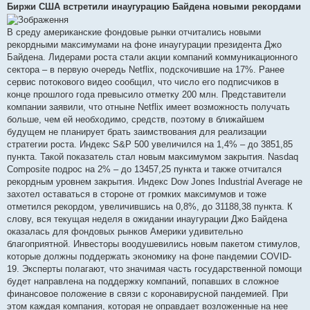
в
Биржи США встретили инаугурацию Байдена новыми рекордами
і
д
о
В среду американские фондовые рынки отчитались новыми
м
рекордными максимумами на фоне инаугурации президента Джо
л
е
Байдена. Лидерами роста стали акции компаний коммуникационного
н
сектора – в первую очередь Netflix, подскочившие на 17%. Ранее
н
я
сервис потокового видео сообщил, что число его подписчиков в
конце прошлого года превысило отметку 200 млн. Представители
компании заявили, что отныне Netflix имеет возможность получать
больше, чем ей необходимо, средств, поэтому в ближайшем
будущем не планирует брать заимствования для реализации
стратегии роста. Индекс S&P 500 увеличился на 1,4% – до 3851,85
пункта. Такой показатель стал новым максимумом закрытия. Nasdaq
Composite подрос на 2% – до 13457,25 пункта и также отчитался
рекордным уровнем закрытия. Индекс Dow Jones Industrial Average не
захотел оставаться в стороне от громких максимумов и тоже
отметился рекордом, увеличившись на 0,8%, до 31188,38 пункта. К
слову, вся текущая неделя в ожидании инаугурации Джо Байдена
оказалась для фондовых рынков Америки удивительно
благоприятной. Инвесторы воодушевились новым пакетом стимулов,
которые должны поддержать экономику на фоне пандемии COVID-
19. Эксперты полагают, что значимая часть государственной помощи
будет направлена на поддержку компаний, попавших в сложное
финансовое положение в связи с коронавирусной пандемией. При
этом каждая компания, которая не оправдает возложенные на нее