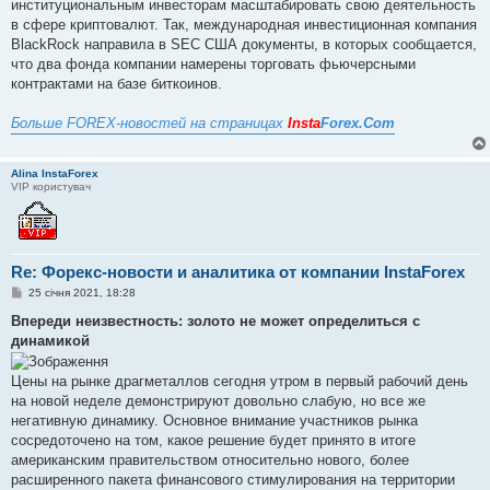
институциональным инвесторам масштабировать свою деятельность
в сфере криптовалют. Так, международная инвестиционная компания
BlackRock направила в SEC США документы, в которых сообщается,
что два фонда компании намерены торговать фьючерсными
контрактами на базе биткоинов.
Больше FOREX-новостей на страницах
Insta
Forex.Com
Alina InstaForex
VIP користувач
Re: Форекс-новости и аналитика от компании InstaForex
П
25 січня 2021, 18:28
о
в
Впереди неизвестность: золото не может определиться с
і
динамикой
д
о
м
Цены на рынке драгметаллов сегодня утром в первый рабочий день
л
е
на новой неделе демонстрируют довольно слабую, но все же
н
негативную динамику. Основное внимание участников рынка
н
я
сосредоточено на том, какое решение будет принято в итоге
американским правительством относительно нового, более
расширенного пакета финансового стимулирования на территории