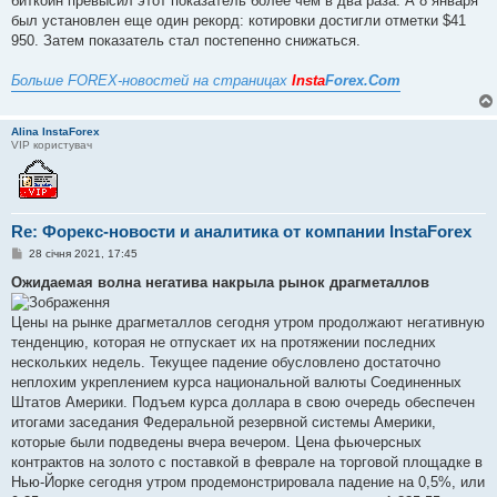
биткоин превысил этот показатель более чем в два раза. А 8 января
был установлен еще один рекорд: котировки достигли отметки $41
950. Затем показатель стал постепенно снижаться.
Больше FOREX-новостей на страницах
Insta
Forex.Com
Alina InstaForex
VIP користувач
Re: Форекс-новости и аналитика от компании InstaForex
П
28 січня 2021, 17:45
о
в
Ожидаемая волна негатива накрыла рынок драгметаллов
і
д
о
Цены на рынке драгметаллов сегодня утром продолжают негативную
м
тенденцию, которая не отпускает их на протяжении последних
л
е
нескольких недель. Текущее падение обусловлено достаточно
н
неплохим укреплением курса национальной валюты Соединенных
н
я
Штатов Америки. Подъем курса доллара в свою очередь обеспечен
итогами заседания Федеральной резервной системы Америки,
которые были подведены вчера вечером. Цена фьючерсных
контрактов на золото с поставкой в феврале на торговой площадке в
Нью-Йорке сегодня утром продемонстрировала падение на 0,5%, или