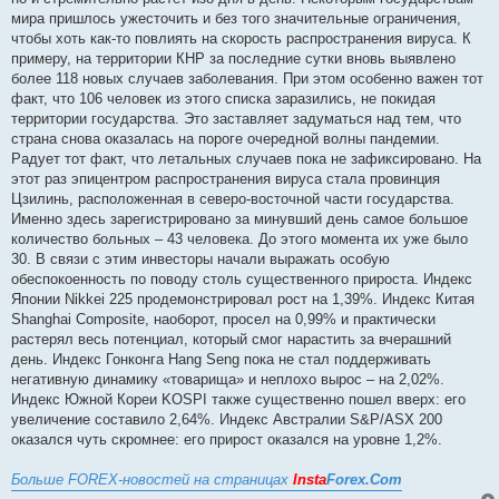
мира пришлось ужесточить и без того значительные ограничения,
чтобы хоть как-то повлиять на скорость распространения вируса. К
примеру, на территории КНР за последние сутки вновь выявлено
более 118 новых случаев заболевания. При этом особенно важен тот
факт, что 106 человек из этого списка заразились, не покидая
территории государства. Это заставляет задуматься над тем, что
страна снова оказалась на пороге очередной волны пандемии.
Радует тот факт, что летальных случаев пока не зафиксировано. На
этот раз эпицентром распространения вируса стала провинция
Цзилинь, расположенная в северо-восточной части государства.
Именно здесь зарегистрировано за минувший день самое большое
количество больных – 43 человека. До этого момента их уже было
30. В связи с этим инвесторы начали выражать особую
обеспокоенность по поводу столь существенного прироста. Индекс
Японии Nikkei 225 продемонстрировал рост на 1,39%. Индекс Китая
Shanghai Composite, наоборот, просел на 0,99% и практически
растерял весь потенциал, который смог нарастить за вчерашний
день. Индекс Гонконга Hang Seng пока не стал поддерживать
негативную динамику «товарища» и неплохо вырос – на 2,02%.
Индекс Южной Кореи KOSPI также существенно пошел вверх: его
увеличение составило 2,64%. Индекс Австралии S&P/ASX 200
оказался чуть скромнее: его прирост оказался на уровне 1,2%.
Больше FOREX-новостей на страницах
Insta
Forex.Com