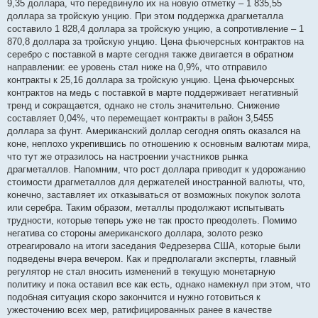
9,35 доллара, что передвинуло их на новую отметку – 1 835,55
доллара за тройскую унцию. При этом поддержка драгметалла
составило 1 828,4 доллара за тройскую унцию, а сопротивление – 1
870,8 доллара за тройскую унцию. Цена фьючерсных контрактов на
серебро с поставкой в марте сегодня также двигается в обратном
направлении: ее уровень стал ниже на 0,9%, что отправило
контракты к 25,16 доллара за тройскую унцию. Цена фьючерсных
контрактов на медь с поставкой в марте поддерживает негативный
тренд и сокращается, однако не столь значительно. Снижение
составляет 0,04%, что перемещает контракты в район 3,5455
доллара за фунт. Американский доллар сегодня опять оказался на
коне, неплохо укрепившись по отношению к основным валютам мира,
что тут же отразилось на настроении участников рынка
драгметаллов. Напомним, что рост доллара приводит к удорожанию
стоимости драгметаллов для держателей иностранной валюты, что,
конечно, заставляет их отказываться от возможных покупок золота
или серебра. Таким образом, металлы продолжают испытывать
трудности, которые теперь уже не так просто преодолеть. Помимо
негатива со стороны американского доллара, золото резко
отреагировало на итоги заседания Федрезерва США, которые были
подведены вчера вечером. Как и предполагали эксперты, главный
регулятор не стал вносить изменений в текущую монетарную
политику и пока оставил все как есть, однако намекнул при этом, что
подобная ситуация скоро закончится и нужно готовиться к
ужесточению всех мер, ратифицированных ранее в качестве