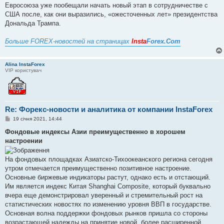
Евросоюза уже пообещали начать новый этап в сотрудничестве с
США после, как они выразились, «ожесточенных лет» президентства
Дональда Трампа.
Больше FOREX-новостей на страницах
Insta
Forex.Com
Alina InstaForex
VIP користувач
Re: Форекс-новости и аналитика от компании InstaForex
П
19 січня 2021, 14:44
о
в
Фондовые индексы Азии преимущественно в хорошем
і
настроении
д
о
м
На фондовых площадках Азиатско-Тихоокеанского региона сегодня
л
е
утром отмечается преимущественно позитивное настроение.
н
Основные биржевые индикаторы растут, однако есть и отстающий.
н
я
Им является индекс Китая Shanghai Composite, который буквально
вчера еще демонстрировал уверенный и стремительный рост на
статистических новостях по изменению уровня ВВП в государстве.
Основная волна поддержки фондовых рынков пришла со стороны
возрастающей надежды на принятие новой, более расширенной