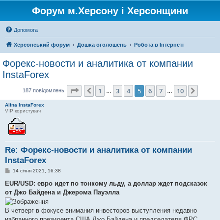
Форум м.Херсону і Херсонщини
Допомога
Херсонський форум
Дошка оголошень
Робота в Інтернеті
Форекс-новости и аналитика от компании
InstaForex
Сторінка
5
з
10
1
3
4
5
6
7
10
Поперед.
Далі
187 повідомлень
…
…
Alina InstaForex
VIP користувач
Re: Форекс-новости и аналитика от компании
InstaForex
П
14 січня 2021, 16:38
о
в
EUR/USD: евро идет по тонкому льду, а доллар ждет подсказок
і
от Джо Байдена и Джерома Пауэлла
д
о
м
В четверг в фокусе внимания инвесторов выступления недавно
л
е
избранного президента США Джо Байдена и председателя ФРС