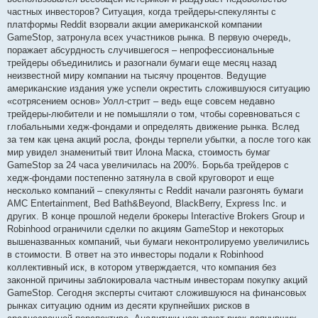
частных инвесторов? Ситуация, когда трейдеры-спекулянты с
платформы Reddit взорвали акции американской компании
GameStop, затронула всех участников рынка. В первую очередь,
поражает абсурдность случившегося – непрофессиональные
трейдеры объединились и разогнали бумаги еще месяц назад
неизвестной миру компании на тысячу процентов. Ведущие
американские издания уже успели окрестить сложившуюся ситуацию
«сотрясением основ» Уолл-стрит – ведь еще совсем недавно
трейдеры-любители и не помышляли о том, чтобы соревноваться с
глобальными хедж-фондами и определять движение рынка. Вслед
за тем как цена акций росла, фонды терпели убытки, а после того как
мир увидел знаменитый твит Илона Маска, стоимость бумаг
GameStop за 24 часа увеличилась на 200%. Борьба трейдеров с
хедж-фондами постепенно затянула в свой круговорот и еще
несколько компаний – спекулянты с Reddit начали разгонять бумаги
AMC Entertainment, Bed Bath&Beyond, BlackBerry, Express Inс. и
других. В конце прошлой недели брокеры Interactive Brokers Group и
Robinhood ограничили сделки по акциям GameStop и некоторых
вышеназванных компаний, чьи бумаги неконтролируемо увеличились
в стоимости. В ответ на это инвесторы подали к Robinhood
коллективный иск, в котором утверждается, что компания без
законной причины заблокировала частным инвесторам покупку акций
GameStop. Сегодня эксперты считают сложившуюся на финансовых
рынках ситуацию одним из десяти крупнейших рисков в