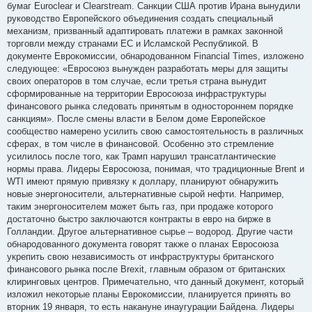
бумаг Euroclear и Clearstream. Санкции США против Ирана вынудили
руководство Европейского объединения создать специальный
механизм, призванный адаптировать платежи в рамках законной
торговли между странами ЕС и Исламской Республикой. В
документе Еврокомиссии, обнародованном Financial Times, изложено
следующее: «Евросоюз вынужден разработать меры для защиты
своих операторов в том случае, если третья страна вынудит
сформированные на территории Евросоюза инфраструктуры
финансового рынка следовать принятым в одностороннем порядке
санкциям». После смены власти в Белом доме Европейское
сообщество намерено усилить свою самостоятельность в различных
сферах, в том числе в финансовой. Особенно это стремление
усилилось после того, как Трамп нарушил трансатлантические
нормы права. Лидеры Евросоюза, понимая, что традиционные Brent и
WTI имеют прямую привязку к доллару, планируют обнаружить
новые энергоносители, альтернативные сырой нефти. Например,
таким энергоносителем может быть газ, при продаже которого
достаточно быстро заключаются контракты в евро на бирже в
Голландии. Другое альтернативное сырье – водород. Другие части
обнародованного документа говорят также о планах Евросоюза
укрепить свою независимость от инфраструктуры британского
финансового рынка после Brexit, главным образом от британских
клиринговых центров. Примечательно, что данный документ, который
изложил некоторые планы Еврокомиссии, планируется принять во
вторник 19 января, то есть накануне инаугурации Байдена. Лидеры