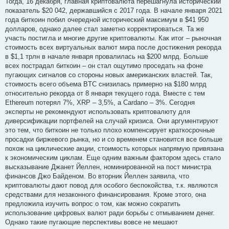
Тогда, 16 декабря, главная криптовалюта перешагнула исторический
показатель $20 042, державшийся с 2017 года. В начале января 2021
года биткоин побил очередной исторический максимум в $41 950
долларов, однако далее стал заметно корректироваться. Та же
участь постигла и многие другие криптовалюты. Как итог – рыночная
стоимость всех виртуальных валют мира после достижения рекорда
в $1,1 трлн в начале января провалилась на $200 млрд. Больше
всех пострадал биткоин – он стал ощутимо проседать на фоне
пугающих сигналов со стороны новых американских властей. Так,
стоимость всего объема BTC снизилась примерно на $180 млрд
относительно рекорда от 8 января текущего года. Вместе с тем
Ethereum потерял 7%, XRP – 3,5%, а Cardano – 3%. Сегодня
эксперты не рекомендуют использовать криптовалюту для
диверсификации портфелей на случай кризиса. Они аргументируют
это тем, что биткоин не только плохо компенсирует краткосрочные
просадки биржевого рынка, но и со временем становится все больше
похож на циклические акции, стоимость которых напрямую привязана
к экономическим циклам. Еще одним важным фактором здесь стало
высказывание Джанет Йеллен, номинированной на пост министра
финансов Джо Байденом. Во вторник Йеллен заявила, что
криптовалюты дают повод для особого беспокойства, т.к. являются
средствами для незаконного финансирования. Кроме этого, она
предложила изучить вопрос о том, как можно сократить
использование цифровых валют ради борьбы с отмыванием денег.
Однако такие пугающие перспективы вовсе не мешают