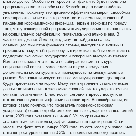
многое другое. Особенно интересен тот факт, что будет продлена
программа доплат к пособиям по безработице, а сами надбавки
увеличены, поскольку это признано эффективной мерой, способной
нивелировать кризис в секторе занятости населения, вызванный
пандемией коронавирусной инфекции. Первые звоночки по поводу
того, что у расширенной программы стимулирования есть все шансы
на официальную ратификацию, появились буквально вчера. В
частности, Джанет Йеллен, выдвинутая Байденом на пост
следующего министра финансов страны, выступила с активным
призывом к тому, чтобы развернуть широкомасштабные действия по
поддержке экономики государства и ускорению выхода из кризиса.
Йеллен пояснила, что власти не собираются сделать курс
национальной валюты более слабым в целях получения
дополнительных конкурентных преимуществ на международных
рынках. Все попытки искусственного манипулирования долларом
будут пресекаться на корню. Межу тем внутренние статистические
данные по изменению в экономике европейских государств нельзя
считать позитивными. В частности, сегодня в прессу поступила
статистика по уровню инфляции на территории Великобритании, из
которой стало понятно, что показатель продемонстрировал
ускорение. Уровень потребительских цен в государстве за последний
месяц 2020 года оказался выше на 0,6% по сравнению с
аналогичным показателем, зафиксированным годом ранее. Стоит
учесть тот факт, что в ноябре 2020 года, то есть месяцем ранее, был
отмечен рост уровня цен на 0,3%. По предварительному прогнозу