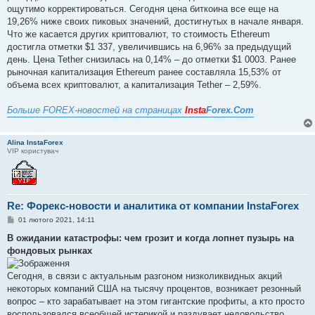
ощутимо корректироваться. Сегодня цена биткоина все еще на
19,26% ниже своих пиковых значений, достигнутых в начале января.
Что же касается других криптовалют, то стоимость Ethereum
достигла отметки $1 337, увеличившись на 6,96% за предыдущий
день. Цена Tether снизилась на 0,14% – до отметки $1 0003. Ранее
рыночная капитализация Ethereum ранее составляла 15,53% от
объема всех криптовалют, а капитализация Tether – 2,59%.
Больше FOREX-новостей на страницах
Insta
Forex.Com
Alina InstaForex
VIP користувач
Re: Форекс-новости и аналитика от компании InstaForex
П
01 лютого 2021, 14:11
о
в
В ожидании катастрофы: чем грозит и когда лопнет пузырь на
і
фондовых рынках
д
о
м
Сегодня, в связи с актуальным разгоном низколиквидных акций
л
е
некоторых компаний США на тысячу процентов, возникает резонный
н
вопрос – кто зарабатывает на этом гигантские профиты, а кто просто
н
я
воспользовался всеобщей истерикой и раздувает недовольство