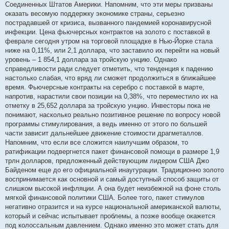
Соединенных Штатов Америки. Напомним, что эти меры призваны
оказать весомую поддержку экономике страны, серьезно
пострадавшей от кризиса, вызванного пандемией коронавирусной
инфекции. Цена фьючерсных контрактов на золото с поставкой в
феврале сегодня утром на торговой площадке в Нью-Йорке стала
ниже на 0,11%, или 2,1 доллара, что заставило их перейти на новый
уровень – 1 854,1 доллара за тройскую унцию. Однако
справедливости ради следует отметить, что тенденция к падению
настолько слабая, что вряд ли сможет продолжиться в ближайшее
время. Фьючерсные контракты на серебро с поставкой в марте,
напротив, нарастили свои позиции на 0,38%, что переместило их на
отметку в 25,652 доллара за тройскую унцию. Инвесторы пока не
понимают, насколько реально позитивное решение по вопросу новой
программы стимулирования, а ведь именно от этого по большей
части зависит дальнейшее движение стоимости драгметаллов.
Напомним, что если все сложится наилучшим образом, то
ратификации подвергнется пакет финансовой помощи в размере 1,9
трлн долларов, предложенный действующим лидером США Джо
Байденом еще до его официальной инаугурации. Традиционно золото
воспринимается как основной и самый доступный способ защиты от
слишком высокой инфляции. А она будет неизбежной на фоне столь
мягкой финансовой политики США. Более того, пакет стимулов
негативно отразится и на курсе национальной американской валюты,
который и сейчас испытывает проблемы, а позже вообще окажется
под колоссальным давлением. Однако именно это может стать для