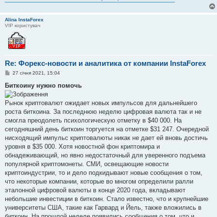
Alina InstaForex
VIP користувач
Re: Форекс-новости и аналитика от компании InstaForex
П
27 січня 2021, 15:04
о
в
Биткоину нужно помочь
і
д
о
Рынок криптовалют ожидает новых импульсов для дальнейшего
м
роста биткоина. За последнюю неделю цифровая валюта так и не
л
е
смогла преодолеть психологическую отметку в $40 000. На
н
сегодняшний день биткоин торгуется на отметке $31 247. Очередной
н
я
нисходящий импульс криптовалюты никак не дает ей вновь достичь
уровня в $35 000. Хотя новостной фон криптомира и
обнадеживающий, но явно недостаточный для уверенного подъема
популярной криптомонеты. СМИ, освещающие новости
криптоиндустрии, то и дело подкидывают новые сообщения о том,
что некоторые компании, которые во многом определили ралли
эталонной цифровой валюты в конце 2020 года, вкладывают
небольшие инвестиции в биткоин. Стало известно, что и крупнейшие
университеты США, такие как Гарвард и Йель, также вложились в
биткоин. На прошлой неделе появились сообщения о том, что и