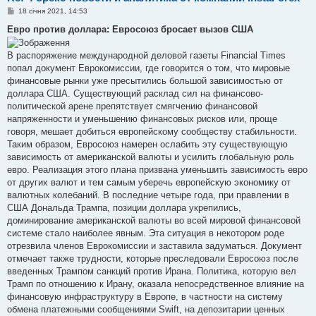
П
18 січня 2021, 14:53
о
в
Евро против доллара: Евросоюз бросает вызов США
і
д
о
В распоряжение международной деловой газеты Financial Times
м
попал документ Еврокомиссии, где говорится о том, что мировые
л
е
финансовые рынки уже пресытились большой зависимостью от
н
доллара США. Существующий расклад сил на финансово-
н
я
политической арене препятствует смягчению финансовой
напряженности и уменьшению финансовых рисков или, проще
говоря, мешает добиться европейскому сообществу стабильности.
Таким образом, Евросоюз намерен ослабить эту существующую
зависимость от американской валюты и усилить глобальную роль
евро. Реализация этого плана призвана уменьшить зависимость евро
от других валют и тем самым уберечь европейскую экономику от
валютных колебаний. В последние четыре года, при правлении в
США Дональда Трампа, позиции доллара укрепились,
доминирование американской валюты во всей мировой финансовой
системе стало наиболее явным. Эта ситуация в некотором роде
отрезвила членов Еврокомиссии и заставила задуматься. Документ
отмечает также трудности, которые преследовали Евросоюз после
введенных Трампом санкций против Ирана. Политика, которую вел
Трамп по отношению к Ирану, оказала непосредственное влияние на
финансовую инфраструктуру в Европе, в частности на систему
обмена платежными сообщениями Swift, на депозитарии ценных