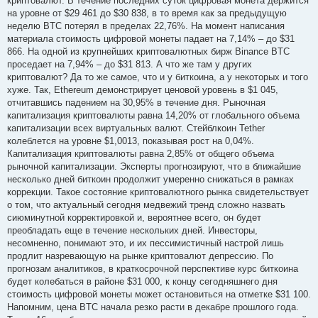
криптовалют. В течение последних суток цифровая монета держится
на уровне от $29 461 до $30 838, в то время как за предыдущую
неделю BTC потерял в пределах 22,76%. На момент написания
материала стоимость цифровой монеты падает на 7,14% – до $31
866. На одной из крупнейших криптовалютных бирж Binance BTC
проседает на 7,94% – до $31 813. А что же там у других
криптовалют? Да то же самое, что и у биткоина, а у некоторых и того
хуже. Так, Ethereum демонстрирует ценовой уровень в $1 045,
отчитавшись падением на 30,95% в течение дня. Рыночная
капитализация криптовалюты равна 14,20% от глобального объема
капитализации всех виртуальных валют. Стейблкоин Tether
колеблется на уровне $1,0013, показывая рост на 0,04%.
Капитализация криптовалюты равна 2,85% от общего объема
рыночной капитализации. Эксперты прогнозируют, что в ближайшие
несколько дней биткоин продолжит умеренно снижаться в рамках
коррекции. Такое состояние криптовалютного рынка свидетельствует
о том, что актуальный сегодня медвежий тренд сложно назвать
сиюминутной корректировкой и, вероятнее всего, он будет
преобладать еще в течение нескольких дней. Инвесторы,
несомненно, понимают это, и их пессимистичный настрой лишь
продлит назревающую на рынке криптовалют депрессию. По
прогнозам аналитиков, в краткосрочной перспективе курс биткоина
будет колебаться в районе $31 000, к концу сегодняшнего дня
стоимость цифровой монеты может остановиться на отметке $31 100.
Напомним, цена BTC начала резко расти в декабре прошлого года.