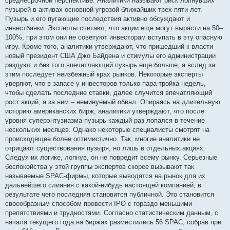
среднесрочной перспективе. Аналитики называют риск лопнувших
пузырей в активах основной угрозой ближайших трех-пяти лет.
Пузырь и его пугающие последствия активно обсуждают и
инвестбанки. Эксперты считают, что акции еще могут вырасти на 50–
100%, при этом они не советуют инвесторам вступать в эту опасную
игру. Кроме того, аналитики утверждают, что пришедший к власти
новый президент США Джо Байдена и стимулы его администрации
раздуют и без того впечатляющий пузырь еще больше, а вслед за
этим последует неизбежный крах рынков. Некоторые эксперты
уверяют, что в запасе у инвесторов только пара-тройка недель,
чтобы сделать последние ставки, далее случится впечатляющий
рост акций, а за ним – неминуемый обвал. Опираясь на длительную
историю американских бирж, аналитики утверждают, что после
уровня суперэнтузиазма пузырь каждый раз лопался в течение
нескольких месяцев. Однако некоторые специалисты смотрят на
происходящее более оптимистично. Так, многие аналитики не
отрицают существования пузыря, но лишь в отдельных акциях.
Следуя их логике, лопнув, он не повредит всему рынку. Серьезные
беспокойства у этой группы экспертов скорее вызывают так
называемые SPAC-фирмы, которые выводятся на рынок для их
дальнейшего слияния с какой-нибудь настоящей компанией, в
результате чего последняя становится публичной. Это становится
своеобразным способом провести IPO с гораздо меньшими
препятствиями и трудностями. Согласно статистическим данным, с
начала текущего года на биржах разместились 56 SPAC, собрав при