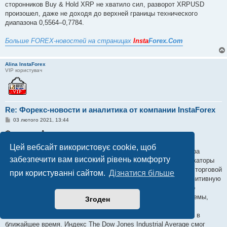
сторонников Buy & Hold XRP не хватило сил, разворот XRPUSD
произошел, даже не доходя до верхней границы технического
диапазона 0,5564–0,7784.
Больше FOREX-новостей на страницах
Insta
Forex.Com
Alina InstaForex
VIP користувач
Re: Форекс-новости и аналитика от компании InstaForex
П
03 лютого 2021, 13:44
о
в
Фондовая Америка опять нацелена на рекорды
і
д
Цей вебсайт використовує cookie, щоб
о
На фондовых площадках Соединенных Штатов Америки вчера
м
забезпечити вам високий рівень комфорту
произошел значительный подъем. Основные биржевые индикаторы
л
е
демонстрируют хороший рост на протяжении вот уже второй торговой
при користуванні сайтом.
Дізнатися більше
н
сессии подряд, что позволяет надеяться на дальнейшую позитивную
н
я
динамику. Причиной такой уверенности становятся новости о
существенном прорыве в вопросе вакцинации. Многие проблемы,
Згоден
связанные с этим, практически полностью решены, что
свидетельствует о том, что процесс будет набирать обороты в
ближайшее время. Индекс The Dow Jones Industrial Average смог