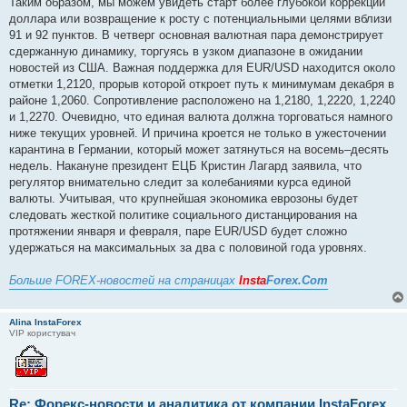
Таким образом, мы можем увидеть старт более глубокой коррекции
доллара или возвращение к росту с потенциальными целями вблизи
91 и 92 пунктов. В четверг основная валютная пара демонстрирует
сдержанную динамику, торгуясь в узком диапазоне в ожидании
новостей из США. Важная поддержка для EUR/USD находится около
отметки 1,2120, прорыв которой откроет путь к минимумам декабря в
районе 1,2060. Сопротивление расположено на 1,2180, 1,2220, 1,2240
и 1,2270. Очевидно, что единая валюта должна торговаться намного
ниже текущих уровней. И причина кроется не только в ужесточении
карантина в Германии, который может затянуться на восемь–десять
недель. Накануне президент ЕЦБ Кристин Лагард заявила, что
регулятор внимательно следит за колебаниями курса единой
валюты. Учитывая, что крупнейшая экономика еврозоны будет
следовать жесткой политике социального дистанцирования на
протяжении января и февраля, паре EUR/USD будет сложно
удержаться на максимальных за два с половиной года уровнях.
Больше FOREX-новостей на страницах
Insta
Forex.Com
Alina InstaForex
VIP користувач
Re: Форекс-новости и аналитика от компании InstaForex