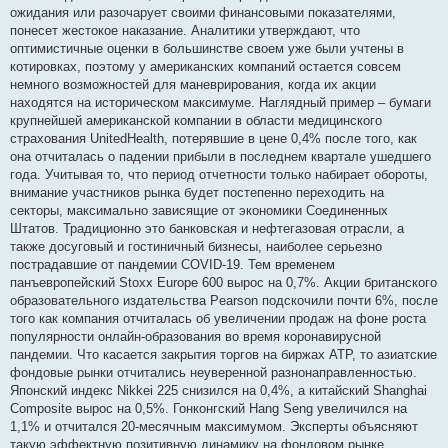
ожидания или разочарует своими финансовыми показателями,
понесет жестокое наказание. Аналитики утверждают, что
оптимистичные оценки в большинстве своем уже были учтены в
котировках, поэтому у американских компаний остается совсем
немного возможностей для маневрирования, когда их акции
находятся на историческом максимуме. Наглядный пример – бумаги
крупнейшей американской компании в области медицинского
страхования UnitedHealth, потерявшие в цене 0,4% после того, как
она отчиталась о падении прибыли в последнем квартале ушедшего
года. Учитывая то, что период отчетности только набирает обороты,
внимание участников рынка будет постепенно переходить на
секторы, максимально зависящие от экономики Соединенных
Штатов. Традиционно это банковская и нефтегазовая отрасли, а
также досуговый и гостиничный бизнесы, наиболее серьезно
пострадавшие от пандемии COVID-19. Тем временем
панъевропейский Stoxx Europe 600 вырос на 0,7%. Акции британского
образовательного издательства Pearson подскочили почти 6%, после
того как компания отчиталась об увеличении продаж на фоне роста
популярности онлайн-образования во время коронавирусной
пандемии. Что касается закрытия торгов на биржах АТР, то азиатские
фондовые рынки отчитались неуверенной разнонаправленностью.
Японский индекс Nikkei 225 снизился на 0,4%, а китайский Shanghai
Composite вырос на 0,5%. Гонконгский Hang Seng увеличился на
1,1% и отчитался 20-месячным максимумом. Эксперты объясняют
такую эффектную позитивную динамику на фондовом рынке