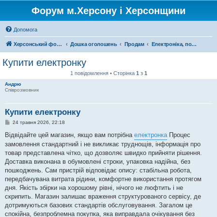
Форум м.Херсону і Херсонщини
Допомога
Херсонський форум
Дошка оголошень
Продам
Електроніка, побутова техніка
Купити електронку
1 повідомлення • Сторінка
1
з
1
Андрю
Співрозмовник
Купити електронку
П
24 травня 2026, 22:18
о
в
Відвідайте цей магазин, якщо вам потрібна
електронка
Процес
і
замовлення стандартний і не викликає труднощів, інформація про
д
о
товар представлена чітко, що дозволяє швидко прийняти рішення.
м
Доставка виконана в обумовлені строки, упаковка надійна, без
л
е
пошкоджень. Сам пристрій відповідає опису: стабільна робота,
н
передбачувана витрата рідини, комфортне використання протягом
н
я
дня. Якість збірки на хорошому рівні, нічого не люфтить і не
скрипить. Магазин залишає враження структурованого сервісу, де
дотримуються базових стандартів обслуговування. Загалом це
спокійна, безпроблемна покупка, яка виправдала очікування без