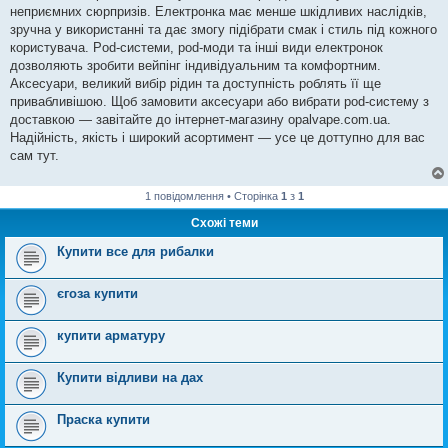
неприємних сюрпризів. Електронка має менше шкідливих наслідків,
зручна у використанні та дає змогу підібрати смак і стиль під кожного
користувача. Pod-системи, pod-моди та інші види електронок
дозволяють зробити вейпінг індивідуальним та комфортним.
Аксесуари, великий вибір рідин та доступність роблять її ще
привабливішою. Щоб замовити аксесуари або вибрати pod-систему з
доставкою — завітайте до інтернет-магазину opalvape.com.ua.
Надійність, якість і широкий асортимент — усе це доттупно для вас
сам тут.
1 повідомлення • Сторінка
1
з
1
Схожі теми
Купити все для рибалки
єгоза купити
купити арматуру
Купити відливи на дах
Праска купити