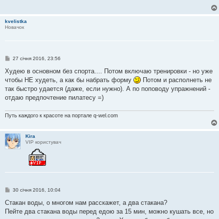
о
м
л
kvelistka
е
Новачок
н
н
я
П
27 січня 2016, 23:56
о
в
Худею в основном без спорта.... Потом включаю тренировки - но уже
і
чтобы НЕ худеть, а как бы набрать форму
Потом и располнеть не
д
о
так быстро удается (даже, если нужно). А по поповоду упражнений -
м
отдаю предпочтение пилатесу =)
л
е
н
Путь каждого к красоте на портале q-wel.com
н
я
Kira
VIP користувач
П
30 січня 2016, 10:04
о
в
Стакан воды, о многом нам расскажет, а два стакана?
і
Пейте два стакана воды перед едою за 15 мин, можно кушать все, но
д
о