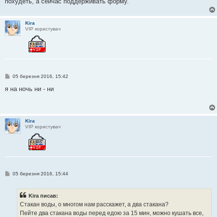
похудеть, а сейчас поддерживать форму.
н
н
я
Kira
VIP користувач
П
05 березня 2016, 15:42
о
в
я на ночь ни - ни
і
д
о
м
л
Kira
е
VIP користувач
н
н
я
П
05 березня 2016, 15:44
о
в
і
Kira писав:
д
о
Стакан воды, о многом нам расскажет, а два стакана?
м
Пейте два стакана воды перед едою за 15 мин, можно кушать все,
л