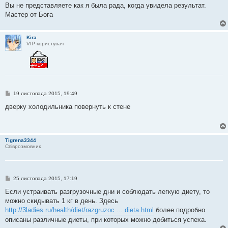
Вы не представляете как я была рада, когда увидела результат.
Мастер от Бога
Kira
VIP користувач
П
19 листопада 2015, 19:49
о
в
дверку холодильника повернуть к стене
і
д
о
м
л
Tigrena3344
е
Співрозмовник
н
н
я
П
25 листопада 2015, 17:19
о
в
Если устраивать разгрузочные дни и соблюдать легкую диету, то
і
можно скидывать 1 кг в день. Здесь
д
о
http://3ladies.ru/health/diet/razgruzoc ... dieta.html
более подробно
м
описаны различные диеты, при которых можно добиться успеха.
л
е