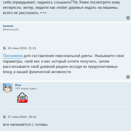
себя оправдывает, надеюсь слышали??(в Унике посмотрите кому
н
я
интересно, ветер, видили как любит деревья кидать на машины,
всего не рассказать +++
kamelo
Мовчазний
П
19 січня 2016, 21:31
о
в
Программа
для составления персональной диеты. Указываете свои
і
параметры, свой вес и вес который хотите получить, затем
д
о
рассчитываете свой дневной рацион исходя из предпочитаемых
м
блюд и вашей физической активности.
л
е
н
н
Kira
я
VIP користувач
П
27 січня 2016, 19:34
о
в
все начинается с головы
і
д