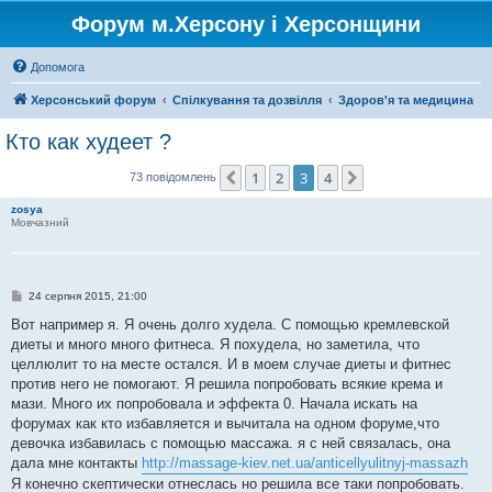
Форум м.Херсону і Херсонщини
Допомога
Херсонський форум
Спілкування та дозвілля
Здоров'я та медицина
Кто как худеет ?
1
2
3
4
Поперед.
Далі
73 повідомлень
zosya
Мовчазний
П
24 серпня 2015, 21:00
о
в
Вот например я. Я очень долго худела. С помощью кремлевской
і
диеты и много много фитнеса. Я похудела, но заметила, что
д
о
целлюлит то на месте остался. И в моем случае диеты и фитнес
м
против него не помогают. Я решила попробовать всякие крема и
л
е
мази. Много их попробовала и эффекта 0. Начала искать на
н
форумах как кто избавляется и вычитала на одном форуме,что
н
я
девочка избавилась с помощью массажа. я с ней связалась, она
дала мне контакты
http://massage-kiev.net.ua/anticellyulitnyj-massazh
Я конечно скептически отнеслась но решила все таки попробовать.