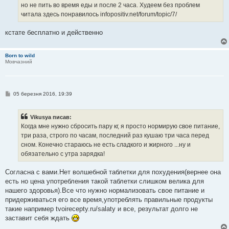
е
но не пить во время еды и после 2 часа. Худеем без проблем
н
читала здесь понравилось infopositiv.net/forum/topic/7/
н
я
кстате бесплатно и действенно
Born to wild
Мовчазний
П
05 березня 2016, 19:39
о
в
і
Vikusya писав:
д
о
Когда мне нужно сбросить пару кг, я просто нормирую свое питание,
м
три раза, строго по часам, последний раз кушаю три часа перед
л
е
сном. Конечно стараюсь не есть сладкого и жирного ...ну и
н
обязательно с утра зарядка!
н
я
Cогласна с вами.Нет волшебной таблетки для похудения(вернее она
есть но цена употребления такой таблетки слишком велика для
нашего здоровья).Все что нужно нормализовать свое питание и
придерживаться его все время,употреблять правильные продукты
такие например tvoirecepty.ru/salaty и все, результат долго не
заставит себя ждать