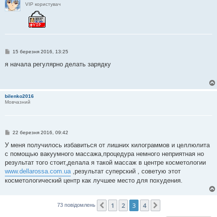
VIP користувач
П
15 березня 2016, 13:25
о
в
я начала регулярно делать зарядку
і
д
о
м
л
bilenko2016
е
Мовчазний
н
н
я
П
22 березня 2016, 09:42
о
в
У меня получилось избавиться от лишних килограммов и целлюлита
і
с помощью вакуумного массажа,процедура немного неприятная но
д
о
результат того стоит,делала я такой массаж в центре косметологии
м
www.dellarossa.com.ua
,результат суперский , советую этот
л
е
косметологический центр как лучшее место для похудения.
н
н
я
1
2
3
4
Поперед.
Далі
73 повідомлень