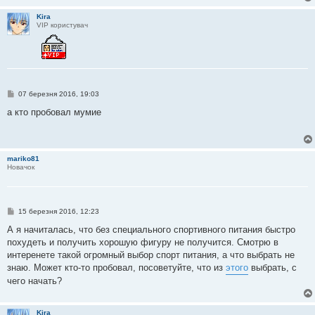
Kira
VIP користувач
П
07 березня 2016, 19:03
о
в
а кто пробовал мумие
і
д
о
м
л
mariko81
е
Новачок
н
н
я
П
15 березня 2016, 12:23
о
в
А я начиталась, что без специального спортивного питания быстро
і
похудеть и получить хорошую фигуру не получится. Смотрю в
д
о
интеренете такой огромный выбор спорт питания, а что выбрать не
м
знаю. Может кто-то пробовал, посоветуйте, что из
этого
выбрать, с
л
е
чего начать?
н
н
я
Kira