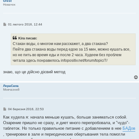
Orest
е
Новачок
н
н
я
П
01 лютого 2016, 12:44
о
в
і
Kira писав:
д
о
Стакан воды, о многом нам расскажет, а два стакана?
м
Пейте два стакана воды перед едою за 15 мин, можно кушать все,
л
е
но не пить во время еды и после 2 часа. Худеем без проблем
н
читала здесь понравилось infopositiv.net/forum/topic/7/
н
я
знаю, що це дійсно дієвий метод
ЛераСила
Мовчазний
П
04 березня 2016, 22:53
о
в
Как худела я: начала меньше кушать, больше заниматься собой.
і
Озарение пришло не сразу, и диет много перепробовала, и "чудо"-
д
о
таблеток. Но только правильное питание с добавлением в нее
БАДов
м
, тренировки в зале и периодические обертывания тела помогли
л
е