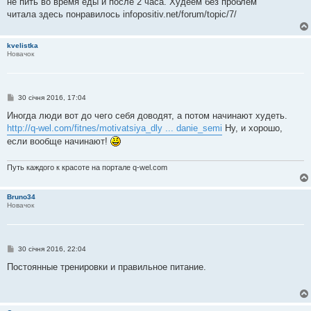
не пить во время еды и после 2 часа. Худеем без проблем
м
читала здесь понравилось infopositiv.net/forum/topic/7/
л
е
н
н
kvelistka
я
Новачок
П
30 січня 2016, 17:04
о
в
Иногда люди вот до чего себя доводят, а потом начинают худеть.
і
http://q-wel.com/fitnes/motivatsiya_dly ... danie_semi
Ну, и хорошо,
д
о
если вообще начинают!
м
л
е
Путь каждого к красоте на портале q-wel.com
н
н
я
Bruno34
Новачок
П
30 січня 2016, 22:04
о
в
Постоянные тренировки и правильное питание.
і
д
о
м
л