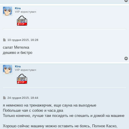
н
н
Kira
я
VIP користувач
П
10 грудня 2015, 16:28
о
в
салат Метелка
і
дешево и бистро
д
о
м
л
Kira
е
VIP користувач
н
н
я
П
24 грудня 2015, 18:44
о
в
я немножко на тренажерчик, еще сауна на выходные
і
Побольше чая с собою и часа два
д
о
Только конечно, лучше там посидеть не спешить и домой на машине
м
л
е
Хорошо сейчас машину можно оставить не боясь, Полное Каско,
н