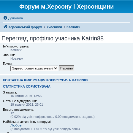
Форум м.Херсону і Херсонщини
Допомога
Херсонський форум
Учасники
Katrin88
Перегляд профілю учасника Katrin88
Ім'я користувача:
Katrin88
Звання:
Новачок
Групи:
КОНТАКТНА ІНФОРМАЦІЯ КОРИСТУВАЧА KATRIN88
СТАТИСТИКА КОРИСТУВАЧА
З нами з:
16 квітня 2019, 13:56
Останнє відвідування:
19 травня 2021, 23:01
Всього повідомлень:
12
(0.02% від усіх повідомлень / 0.00 повідомлень за день)
Найбільша активність в форумі:
Любов
(5 повідомлень / 41.67% від усіх повідомлень)