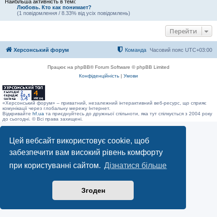
Найбільша активність в темі:
Любовь. Кто как понимает?
(1 повідомлення / 8.33% від усіх повідомлень)
Перейти
Херсонський форум
Команда
Часовий пояс
UTC+03:00
Працює на phpBB® Forum Software © phpBB Limited
Конфіденційність
|
Умови
«Херсонський форум» – приватний, незалежний інтерактивний веб-ресурс, що сприяє
комунікації через глобальну мережу Інтернет.
Відкривайте
hf.ua
та приєднуйтесь до дружньої спільноти, яка тут спілкується з 2004 року
до сьогодні. © Всі права захищені.
Цей вебсайт використовує cookie, щоб
забезпечити вам високий рівень комфорту
при користуванні сайтом.
Дізнатися більше
Згоден