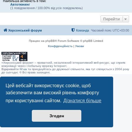
Найбільша активність в темі:
Автотюнинг
(1 повідомлення / 100.00% від усіх повідомлень)
Перейти
Херсонський форум
Команда
Часовий пояс
UTC+03:00
Працює на phpBB® Forum Software © phpBB Limited
Конфіденційність
|
Умови
«Херсонський форум» – приватний, незалежний інтерактивний веб-ресурс, що сприяє
комунікації через глобальну мережу Інтернет.
Відкривайте
hf.ua
та приєднуйтесь до дружньої спільноти, яка тут спілкується з 2004 року
до сьогодні. © Всі права захищені.
Цей вебсайт використовує cookie, щоб
забезпечити вам високий рівень комфорту
при користуванні сайтом.
Дізнатися більше
Згоден