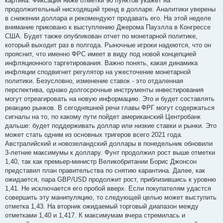
картина. Фиксация ниже отметки 90 пунктов укажет на
продолжительный нисходящий тренд в долларе. Аналитики уверены
в снижении доллара и рекомендуют продавать его. На этой неделе
внимание приковано к выступлению Джерома Пауэлла в Конгрессе
США. Будет также опубликован отчет по монетарной политике,
который выходит раз в полгода. Рыночные игроки надеются, что он
прояснит, что именно ФРС имеет в виду под новой концепцией
инфляционного таргетирования. Важно понять, какая динамика
инфляции сподвигнет регулятор на ужесточение монетарной
политики. Безусловно, изменение ставок - это отдаленная
перспектива, однако долгосрочные инструменты инвестирования
могут отреагировать на новую информацию. Это и будет составлять
реакцию рынков. В сегодняшней речи главы ФРГ могут содержаться
сигналы на то, по какому пути пойдет американский Центробанк
дальше: будет поддерживать доллар или низкие ставки и рынки. Это
может стать одним из основных тригеров всего 2021 года.
Австралийский и новозеландский доллары в понедельник обновили
3-летние максимумы к доллару. Фунт продолжил рост выше отметки
1,40, так как премьер-министр Великобритании Борис Джонсон
представил план правительства по снятию карантина. Далее, как
ожидается, пара GBP/USD продолжит рост, приблизившись к уровню
1,41. Не исключается его пробой вверх. Если покупателям удастся
совершить эту манипуляцию, то следующей целью может выступить
отметка 1,43. На вторник ожидаемый торговый диапазон между
отметками 1,40 и 1,417. К максимумам вчера стремилась и