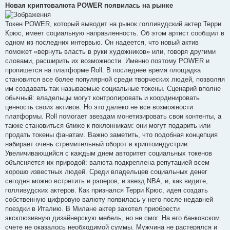
в
Новая криптовалюта POWER появилась на рынке
і
д
о
Токен POWER, который выводит на рынок голливудский актер Терри
м
Крюс, имеет социальную направленность. Об этом артист сообщил в
л
е
одном из последних интервью. Он надеется, что новый актив
н
поможет «вернуть власть в руки художников» или, говоря другими
н
я
словами, расширить их возможности. Именно поэтому POWER и
пропишется на платформе Roll. В последнее время площадка
становится все более популярной среди творческих людей, позволяя
им создавать так называемые социальные токены. Сценарий вполне
обычный: владельцы могут контролировать и координировать
ценность своих активов. Но это далеко не все возможности
платформы. Roll помогает звездам монетизировать свои контенты, а
также становиться ближе к поклонникам: они могут подарить или
продать токены фанатам. Важно заметить, что подобная концепция
набирает очень стремительный оборот в криптоиндустрии.
Увеличивающийся с каждым днем авторитет социальных токенов
объясняется их природой: валюта подкреплена репутацией всем
хорошо известных людей. Среди владельцев социальных денег
сегодня можно встретить и рэперов, и звезд NBA, и, как видите,
голливудских актеров. Как признался Терри Крюс, идея создать
собственную цифровую валюту появилась у него после недавней
поездки в Италию. В Милане актер захотел приобрести
эксклюзивную дизайнерскую мебель, но не смог. На его банковском
счете не оказалось необходимой суммы. Мужчина не растерялся и