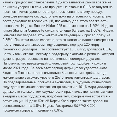
начать процесс восстановления. Однако азиатские рынки все же не
слишком уверены в том, что процентные ставки в США останутся на
прежнем низком уровне, есть доля сомнения по этому поводу.
Большее внимание сосредоточено пока на опасениях относительно
роста доходности гособлигаций, поскольку для этого все же есть
основания. Индекс Японии Nikkei 225 стал меньше на 1,29%. Индекс
Китая Shanghai Composite сократился еще больше, на 1,66%. Индекс
Гонконга последовал этой негативной тенденции и просел сразу на
2,85%. При этом стало известно, что гонконгские власти намерены в
наступившем финансовом году выделить порядка 120 млрд
гонконгских долларов, что соответствует 15,5 млрд долларов США,
на то, чтобы оказать весомую поддержку экономике региона, которая
демонстрирует рецессию на протяжение последних двух лет.
Напомним, что предыдущий финансовый год подойдет к концу в
марте 2021 года. За весь этот период дефицит государственного
бюджета Гонконга стал значительно больше и смог добраться до
максимально высокого уровня в 257,6 млрд гонконгских долларов.
По предварительным прогнозам экспертов, в будущем финансовом
году дефицит может сократиться до отметки в 101,6 млрд долларов,
однако это только в том случае, если правительство начнет активно
внедрять меры поддержки, подобные тем, которые уже готовятся к
ратификации. Индекс Южной Кореи Kospi просел также довольно
основательно – на 1,8%. Индекс Австралии S&P/ASX 200
продемонстрировал падение на 0,9%.