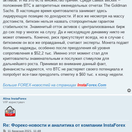
активов. И на это есть множество причин. Среди самых веских –
положение ВТС в авторитетных еженедельных отчетах The Goldman
Sachs. В настоящее время криптовалюта занимает здесь
лидирующую позицию по доходности. И все же несмотря на массу
достоинств, биткоин нельзя назвать стопроцентным гарантом
стабильности. Знаменитый отток активов с централизованных бирж
до сих пор у многих на слуху. Да и нисходящую динамику никто не
может отменить. Конечно, риск присутствует всегда, но в случае с
биткоином он все же оправданный, считают эксперты. Монета подает
большие надежды, особенно после преодоления ей уровня
сопротивления в $52,2 тыс. Именно этот момент стал для
криптовалюты знаменательным и послужил стимулом для
дальнейшего роста. Принимая во внимание данный факт,
финансисты надеются, что ВТС не растеряет своего потенциала и
попробует все-таки преодолеть отметку в $60 тыс. к концу недели.
Больше FOREX-новостей на страницах
Insta
Forex.Com
Alina InstaForex
VIP користувач
Re: Форекс-новости и аналитика от компании InstaForex
П
11 березня 2021, 11:48