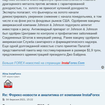
драгоценного металла против активов с гарантированной
доходностью, т.к. золото не приносит купонной доходности.
Эксперты полагают, что фьючерсы на золото начали
демонстрировать уверенное снижение с начала понедельника, в том
числе и на фоне роста фондовых рынков США. Одобрение вакцины
американской компании Johnson & Johnson подогрело аппетит
инвесторов к риску. Антиковидный препарат от Johnson & Johnson
был одобрен Центрами по контролю и профилактике заболеваний
Соединенных Штатов в минувший уикенд. Ранее вакцину одобрила
американская Служба санитарного и фармацевтического надзора.
Еще одной долгожданной новостью стало принятие Палатой
представителей пакета мер госстимулирования в размере $1,9 трлн,
предложенного администрацией президента Джо Байдена.
Больше FOREX-новостей на страницах
Insta
Forex.Com
Alina InstaForex
VIP користувач
Re: Форекс-новости и аналитика от компании InstaForex
П
04 березня 2021, 15:22
о
в