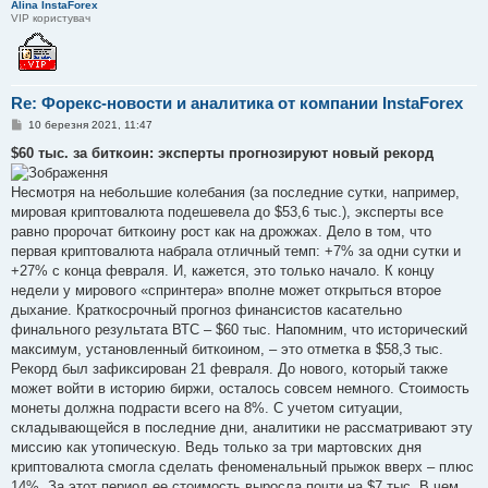
Alina InstaForex
VIP користувач
Re: Форекс-новости и аналитика от компании InstaForex
П
10 березня 2021, 11:47
о
в
$60 тыс. за биткоин: эксперты прогнозируют новый рекорд
і
д
о
Несмотря на небольшие колебания (за последние сутки, например,
м
мировая криптовалюта подешевела до $53,6 тыс.), эксперты все
л
е
равно пророчат биткоину рост как на дрожжах. Дело в том, что
н
первая криптовалюта набрала отличный темп: +7% за одни сутки и
н
я
+27% с конца февраля. И, кажется, это только начало. К концу
недели у мирового «спринтера» вполне может открыться второе
дыхание. Краткосрочный прогноз финансистов касательно
финального результата ВТС – $60 тыс. Напомним, что исторический
максимум, установленный биткоином, – это отметка в $58,3 тыс.
Рекорд был зафиксирован 21 февраля. До нового, который также
может войти в историю биржи, осталось совсем немного. Стоимость
монеты должна подрасти всего на 8%. С учетом ситуации,
складывающейся в последние дни, аналитики не рассматривают эту
миссию как утопическую. Ведь только за три мартовских дня
криптовалюта смогла сделать феноменальный прыжок вверх – плюс
14%. За этот период ее стоимость выросла почти на $7 тыс. В чем