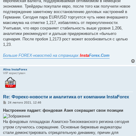
европейская валюта, поддерживаемая оптимизмом в немецкой
экономике. Трейдеры покупали евро, после того как получили новое
подтверждение заметному восстановлению деловых настроений в
Германии. Сегодня пара EUR/USD торгуется чуть ниже вчерашнего
максимума на отметке 1,217, избавляясь от перекупленности.
Учитывая, что евро сохраняет стабильность выше уровня 1,206,
аналитики рекомендуют и дальше придерживаться «бычьего
сценария. После пробоя 1,2173 рост может возобновиться с целью
1,23.
Больше FOREX-новостей на страницах
Insta
Forex.Com
Alina InstaForex
VIP користувач
Re: Форекс-новости и аналитика от компании InstaForex
П
24 лютого 2021, 12:46
о
в
Настроение падает: фондовая Азия сокращает свои позиции
і
д
о
На фондовых площадках Азиатско-Тихоокеанского региона сегодня
м
утром случилось сокращение. Основные биржевые индикаторы
л
е
стали демонстрировать отрицательную динамику, причин для
н