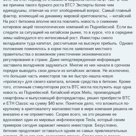
же причина такого бурного роста ВТС? Эксперты более чем
единодушны, отвечая на этот злободневный вопрос. Самый главный
фактор, влияющий на динамику мировой криптовалюты, – китайский.
На рост биткоина вполне могла повлиять новость о снижении
котировок акций технологических компаний из Поднебесной. Если вы
следите за ситуацией на китайском рынке, то в курсе, что в середине
зимы наблюдался его интенсивный рост. Инвесторы смело
вкладывали туда капитал, рассчитывая на высокую прибыль. Однако
положение поменялось в корне после заявления местного
правительства о возможном ужесточении экономического
регулирования в стране. Даже неподтвержденная информация
заставила вкладчиков задуматься. Многие из них начали в срочном
порядке выводить свои деньги из китайских активов. Не исключено,
что большая часть инвесторов так же быстро нашла новую
«прописку» для своего капитала, вложив средства в биткоин. Кроме
того, отличным стимулятором роста ВТС могла послужить еще одна
новость из Поднебесной. Китайский игрок Meitu, производящий
смартфоны и выпускающий фоторедакторы, решил приобрести BTC
и ETH Classic на сумму $40 млн. Понятное дело, что вложиться по-
крупному в криптовалюту малоизвестная в мире компания решила не
внезапно и не опрометчиво. Скорее всего, на это решение ее
вдохновил один из мировых инфлюенсеров Tesla, который своим
примером сегодня заражает немало инвесторов. Безусловно,
биткоин продолжает оставаться одним из самых привлекательных