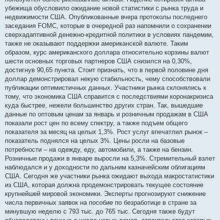
н
убежища обусловило ожидание новой статистики с рынка труда и
н
я
недвижимости США. Опубликованные вчера протоколы последнего
заседания FOMC, которые в очередной раз напомнили о сохранении
сверхадаптивной денежно-кредитной политики в условиях пандемии,
также не оказывают поддержки американской валюте. Таким
образом, курс американского доллара относительно корзины валют
шести основных торговых партнеров США снизился на 0,30%,
достигнув 90,65 пункта. Стоит признать, что в первой половине дня
доллар демонстрировал некую стабильность, чему способствовали
публикации оптимистичных данных. Участники рынка склонялись к
тому, что экономика США справится с последствиями коронакризиса
куда быстрее, нежели большинство других стран. Так, вышедшие
данные по оптовым ценам за январь и розничным продажам в США
показали рост цен по всему спектру, а также подъем общего
показателя за месяц на целых 1,3%. Рост услуг впечатлил рынок –
показатель поднялся на целых 3%. Цены росли на базовые
потребности – на одежду, еду, автомобили, а также на бензин.
Розничные продажи в январе выросли на 5,3%. Стремительный взлет
наблюдался и у доходности по дальним казначейским облигациям
США. Сегодня же участники рынка ожидают выхода макростатистики
из США, которая должна продемонстрировать текущее состояние
крупнейшей мировой экономики. Эксперты прогнозируют снижение
числа первичных заявок на пособие по безработице в стране за
минувшую неделю с 793 тыс. до 765 тыс. Сегодня также будут