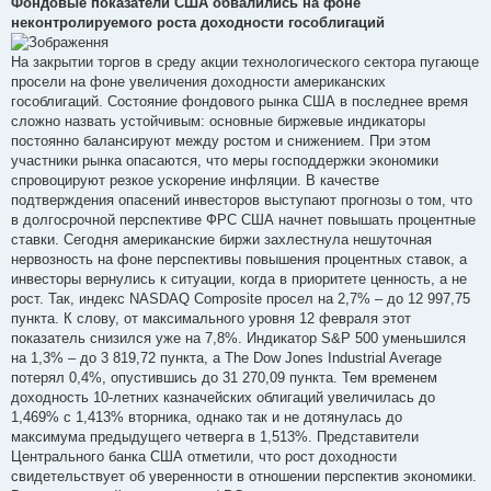
Фондовые показатели США обвалились на фоне
і
неконтролируемого роста доходности гособлигаций
д
о
м
На закрытии торгов в среду акции технологического сектора пугающе
л
е
просели на фоне увеличения доходности американских
н
гособлигаций. Состояние фондового рынка США в последнее время
н
я
сложно назвать устойчивым: основные биржевые индикаторы
постоянно балансируют между ростом и снижением. При этом
участники рынка опасаются, что меры господдержки экономики
спровоцируют резкое ускорение инфляции. В качестве
подтверждения опасений инвесторов выступают прогнозы о том, что
в долгосрочной перспективе ФРС США начнет повышать процентные
ставки. Сегодня американские биржи захлестнула нешуточная
нервозность на фоне перспективы повышения процентных ставок, а
инвесторы вернулись к ситуации, когда в приоритете ценность, а не
рост. Так, индекс NASDAQ Composite просел на 2,7% – до 12 997,75
пункта. К слову, от максимального уровня 12 февраля этот
показатель снизился уже на 7,8%. Индикатор S&P 500 уменьшился
на 1,3% – до 3 819,72 пункта, а The Dow Jones Industrial Average
потерял 0,4%, опустившись до 31 270,09 пункта. Тем временем
доходность 10-летних казначейских облигаций увеличилась до
1,469% с 1,413% вторника, однако так и не дотянулась до
максимума предыдущего четверга в 1,513%. Представители
Центрального банка США отметили, что рост доходности
свидетельствует об уверенности в отношении перспектив экономики.