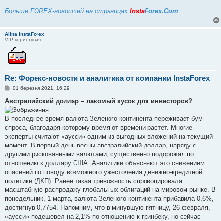
Больше FOREX-новостей на страницах
Insta
Forex.Com
Alina InstaForex
VIP користувач
Re: Форекс-новости и аналитика от компании InstaForex
П
01 березня 2021, 16:29
о
в
Австралийский доллар – лакомый кусок для инвесторов?
і
д
о
В последнее время валюта Зеленого континента переживает бум
м
спроса, благодаря которому время от времени растет. Многие
л
е
эксперты считают «аусси» одним из выгодных вложений на текущий
н
момент. В первый день весны австралийский доллар, наряду с
н
я
другими рискованными валютами, существенно подорожал по
отношению к доллару США. Аналитики объясняют это снижением
опасений по поводу возможного ужесточения денежно-кредитной
политики (ДКП). Ранее такая тревожность спровоцировала
масштабную распродажу глобальных облигаций на мировом рынке. В
понедельник, 1 марта, валюта Зеленого континента прибавила 0,6%,
достигнув 0,7754. Напомним, что в минувшую пятницу, 26 февраля,
«аусси» подешевел на 2,1% по отношению к гринбеку, но сейчас