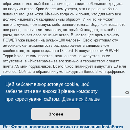
обратился в местный банк за помощью в виде небольшого кредита,
но получил отказ. Крис более чем уверен, что на решение банка
повлиял его цвет кожи. Именно тогда он и понял, что для него все
должно измениться кардинальным образом. И ничто не может
помочь лучше, чем выпуск собственного токена. Ведь криптовалюте
все равно, сколько лет человеку, который ей владеет, и какой он
расы, объясняет свое решение актер. В настоящее время монету
POWER уже имеют «на руках» 100 человек. Свою криптовалюту
американская знаменитость распространяет в специальном
сообществе, которое создала в Discord. В популярности POWER
Терри Крюс не сомневается, ведь он сам не жалуется на ее
отсутствие: в «Инстаграме» за его жизнью и творчеством следят
почти 7,5 млн подписчиков. Всего Крюс планирует выпустить 10 млн
токенов. Сейчас в обращении уже находятся более 3 млн цифровых
активов.
Цей вебсайт використовує cookie, щоб
Больше FOREX-новостей на страницах
Insta
Forex.Com
забезпечити вам високий рівень комфорту
при користуванні сайтом.
Дізнатися більше
Alina InstaForex
VIP користувач
Згоден
Re: Форекс-новости и аналитика от компании InstaForex