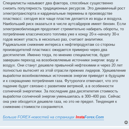
о
Специалисты называют два фактора, способных существенно
м
снизить популярность традиционных ресурсов. Это динамичный рост
л
е
электротранспорта и кардинальные перемены в производстве
н
пластмасс: сегодня все чаще пластик делается из воды и воздуха.
н
я
Наибольший риск оказаться в числе аутсайдеров имеет бензин. Если
электромобилизация продолжит стремительно набирать обороты, то
потребление классического топлива уже к концу 20-х–началу 30-х
годов может упасть в несколько раз, считают аналитики.
Радикальное снижение интереса к нефтепродуктам со стороны
производителей пластмасс ожидается примерно через два
десятилетия. Именно тогда, по мнению специалистов, будет
завершен переход на возобновляемые источники энергии: воду и
воздух. Они станут дешевле привычной нефтехимии и через 20 лет
полностью вытеснят из этой отрасли прежних лидеров. Удешевление
выработки возобновляемых источников энергии приведет в будущем
и к сокращению потребления газа. Футурологи отмечают, что это
падение будет связано с развитием ветряной, а в особенности
солнечной энергетики. За последние два десятилетия стоимость
выработки солнечной энергии уменьшилась в 300–400 раз. Сейчас
она уже обходится дешевле газа, но это не предел. Тенденция к
снижению стоимости сохраняется.
Больше FOREX-новостей на страницах
Insta
Forex.Com