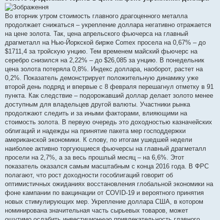
і
д
о
Во вторник утром стоимость главного драгоценного металла
м
продолжает снижаться – укрепление доллара негативно отражается
л
е
на цене золота. Так, цена апрельского фьючерса на главный
н
драгметалл на Нью-Йоркской бирже Comex просела на 0,67% – до
н
я
$1711,4 за тройскую унцию. Тем временем майский фьючерс на
серебро снизился на 2,22% – до $26,085 за унцию. В понедельник
цена золота потеряла 0,8%. Индекс доллара, наоборот, растет на
0,2%. Показатель демонстрирует положительную динамику уже
второй день подряд и впервые с 8 февраля перешагнул отметку в 91
пункта. Как следствие – подорожавший доллар делает золото менее
доступным для владельцев другой валюты. Участники рынка
продолжают следить и за иными факторами, влияющими на
стоимость золота. В первую очередь это доходностью казначейских
облигаций и надежды на принятие пакета мер господдержки
американской экономики. К слову, по итогам ушедшей недели
наиболее активно торгующиеся фьючерсы на главный драгметалл
просели на 2,7%, а за весь прошлый месяц – на 6,6%. Этот
показатель оказался самым масштабным с конца 2016 года. В ФРС
полагают, что рост доходности гособлигаций говорит об
оптимистичных ожиданиях восстановления глобальной экономики на
фоне кампании по вакцинации от COVID-19 и вероятного принятия
новых стимулирующих мер. Укрепление доллара США, в котором
номинирована значительная часть сырьевых товаров, может
ощутимо ослабить инвестиционную привлекательность главного