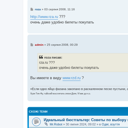
н
я
П
roza
»
03 серпня 2008, 11:16
о
в
http://www.rza.ru
???
і
очень даже удобно билеты покупать
д
о
м
л
е
н
н
П
admin
»
25 серпня 2008, 00:29
я
о
в
і
roza писав:
д
о
rza.ru ???
м
очень даже удобно билеты покупать
л
е
н
Вы имеете в виду
www.rzd.ru
?
н
я
«Если одно яйцо фазана закопано в раскаленном песке пустыни, а 
Хуан Тин-Фу, тайский мыслитель эпохи Дзян, VI век до н.э.
СХОЖІ ТЕМИ
Идеальный бюстгальтер: Советы по выбору 
Mr.Robot
»
30 липня 2024, 09:02
» в
Одяг, взуття