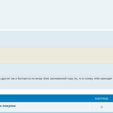
другое так и болтается по ветру близ заснеженной горы Ху, то в голову тебе приходя
ВІДПОВІДІ
и покупке
0