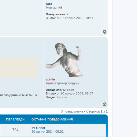
г
roza
о
Мовчазний
р
Повідомлень:
2
и
З нами з:
02 серпня 2008, 10:11
Д
о
г
о
р
и
admin
Адміністратор форуму
Повідомлень:
1639
З нами з:
10 грудня 2004, 09:07
т неожиданные мысли...»
Звідки:
Херсон
Д
о
3 повідомлень • Сторінка
1
з
1
г
о
ПЕРЕГЛЯДИ
ОСТАННЄ ПОВІДОМЛЕННЯ
р
и
Mr.Robot
794
30 липня 2024, 09:02