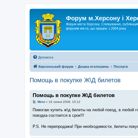
Форум м.Херсону і Хе
Форум міста Херсону. Спілкування, публікаці
форумів міста, що працює з 2004 року
Допомога
Херсонський форум
Дошка оголошень
Послуги
Помощь в покупке Ж\Д билетов
Помощь в покупке Ж\Д билетов
П
Miret
»
16 липня 2008, 15:12
о
в
Помогаю купить ж\д билеты на любой поезд, в любой г
і
поездка состоится в срок!!!
д
о
м
P.S. Не перепродажа! При необходимости, билеты поку
л
е
н