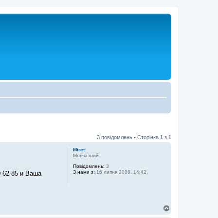
3 повідомлень • Сторінка
1
з
1
Miret
Мовчазний
Повідомлень:
3
З нами з:
16 липня 2008, 14:42
-62-85 и Ваша
Д
о