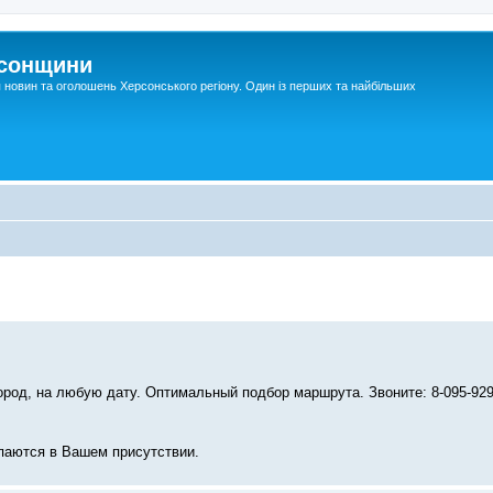
рсонщини
я новин та оголошень Херсонського регіону. Один із перших та найбільших
ород, на любую дату. Оптимальный подбор маршрута. Звоните: 8-095-929
паются в Вашем присутствии.