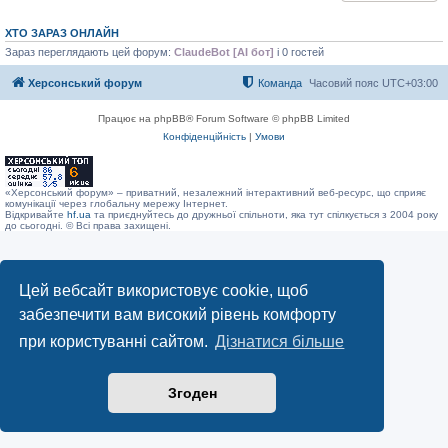
ХТО ЗАРАЗ ОНЛАЙН
Зараз переглядають цей форум:
ClaudeBot [AI бот]
і 0 гостей
Херсонський форум
Команда
Часовий пояс
UTC+03:00
Працює на phpBB® Forum Software © phpBB Limited
Конфіденційність
|
Умови
«Херсонський форум» – приватний, незалежний інтерактивний веб-ресурс, що сприяє
комунікації через глобальну мережу Інтернет.
Відкривайте
hf.ua
та приєднуйтесь до дружньої спільноти, яка тут спілкується з 2004 року
до сьогодні. © Всі права захищені.
Цей вебсайт використовує cookie, щоб
забезпечити вам високий рівень комфорту
при користуванні сайтом.
Дізнатися більше
Згоден