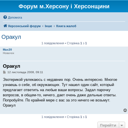
Форум м.Херсону і Херсонщини
Допомога
Херсонський форум
Інше
Книга жалоб
Оракул
1 повідомлення • Сторінка
1
з
1
Max20
Новачок
Оракул
П
12 листопада 2008, 09:11
о
в
Эзотерикой увлекаюсь с недавних пор. Очень интересно. Многое
і
узнаешь о себе, об окружающих. Тут нашел один сайт, который
д
о
предлагает ответить на любые ваши вопросы. Задал парочку
м
вопросов, в общем-то, ничего, дает очень даже дельные ответы.
л
е
Попробуйте. По крайней мере с вас за это ничего не возьмут.
н
Оракул
н
я
1 повідомлення • Сторінка
1
з
1
Перейти