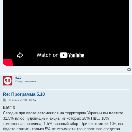
5.10
Співрозмовник
Re: Программа 5.10
П
30 січня 2019, 16:57
о
в
ШАГ 3
і
Сегодня при ввозе автомобиля на территорию Украины вы платите
д
о
31,5% плюс чудовищный акциз, из которых 20% НДС, 10%
м
таможенная пошлина, 1,5% военный сбор. При системе «5.10», вы
л
е
будете платить только 5% от стоимости транспортного средства.
н