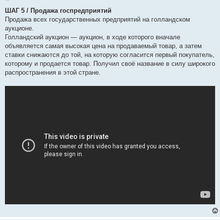
о
в
ШАГ 5 / Продажа госпредприятий
і
Продажа всех государственных предприятий на голландском
д
о
аукционе.
м
Голландский аукцион — аукцион, в ходе которого вначале
л
е
объявляется самая высокая цена на продаваемый товар, а затем
н
ставки снижаются до той, на которую согласится первый покупатель,
н
я
которому и продается товар. Получил своё название в силу широкого
распространения в этой стране.