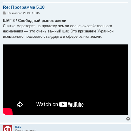
Re: Программа 5.10
П
05 лютого 2019, 13:35
о
в
ШАГ 8 / Свободный рынок земли
і
Снятие моратория на продажу земли сельскохозяйственного
д
о
назначения — это очень важный шаг. Это признание Украиной
м
всемирного правового стандарта в сфере рынка земли.
л
е
н
н
я
5.10
Співрозмовник