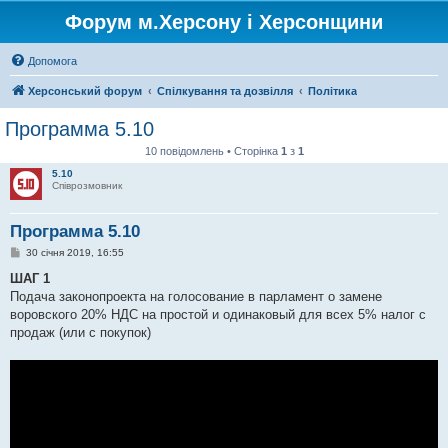
Форум м.Херсону і Херсонщини
Допомога
Херсонський форум
Спілкування та дозвілля
Політика
Программа 5.10
10 повідомлень • Сторінка
1
з
1
5.10
Співрозмовник
Программа 5.10
П
30 січня 2019, 16:55
о
в
ШАГ 1
і
Подача законопроекта на голосование в парламент о замене
д
о
воровского 20% НДС на простой и одинаковый для всех 5% налог с
м
продаж (или с покупок)
л
е
н
н
я