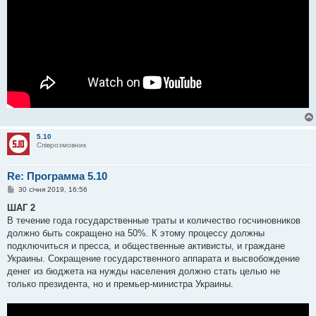
5.10
Співрозмовник
Re: Программа 5.10
П
30 січня 2019, 16:56
о
в
ШАГ 2
і
В течение года государственные траты и количество госчиновников
д
о
должно быть сокращено на 50%. К этому процессу должны
м
подключиться и пресса, и общественные активисты, и граждане
л
е
Украины. Сокращение государственного аппарата и высвобождение
н
денег из бюджета на нужды населения должно стать целью не
н
я
только президента, но и премьер-министра Украины.