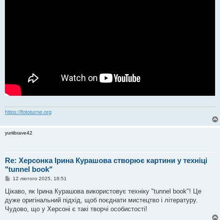
н
я
https://fototurne.org
yuriibrave42
Re: Херсонка Ірина Курашова створює картини у техніці
"tunnel book"
П
12 лютого 2025, 18:51
о
в
Цікаво, як Ірина Курашова використовує техніку "tunnel book"! Це
і
дуже оригінальний підхід, щоб поєднати мистецтво і літературу.
д
о
Чудово, що у Херсоні є такі творчі особистості!
м
л