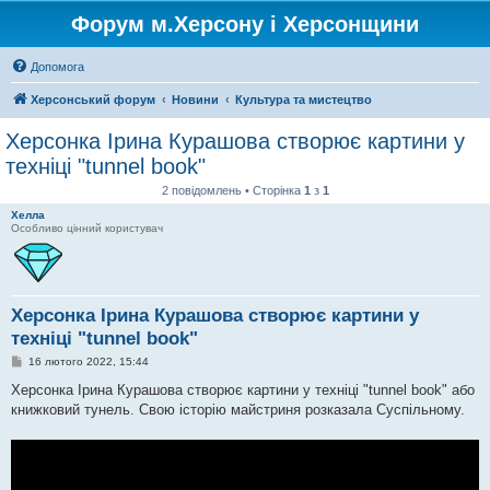
Форум м.Херсону і Херсонщини
Допомога
Херсонський форум
Новини
Культура та мистецтво
Херсонка Ірина Курашова створює картини у
техніці "tunnel book"
2 повідомлень • Сторінка
1
з
1
Хелла
Особливо цінний користувач
Херсонка Ірина Курашова створює картини у
техніці "tunnel book"
П
16 лютого 2022, 15:44
о
в
Херсонка Ірина Курашова створює картини у техніці "tunnel book" або
і
книжковий тунель. Свою історію майстриня розказала Суспільному.
д
о
м
л
е
н