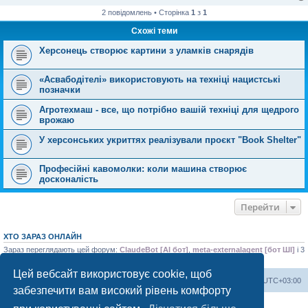
е
2 повідомлень • Сторінка
1
з
1
н
н
Схожі теми
я
Херсонець створює картини з уламків снарядів
«Асвабодітелі» використовують на техніці нацистські
позначки
Агротехмаш - все, що потрібно вашій техніці для щедрого
врожаю
У херсонських укриттях реалізували проєкт "Book Shelter"
Професійні кавомолки: коли машина створює
досконалість
Перейти
ХТО ЗАРАЗ ОНЛАЙН
Зараз переглядають цей форум:
ClaudeBot [AI бот]
,
meta-externalagent [бот ШІ]
і 3
гостей
Цей вебсайт використовує cookie, щоб
Херсонський форум
Команда
Часовий пояс
UTC+03:00
забезпечити вам високий рівень комфорту
Працює на phpBB® Forum Software © phpBB Limited