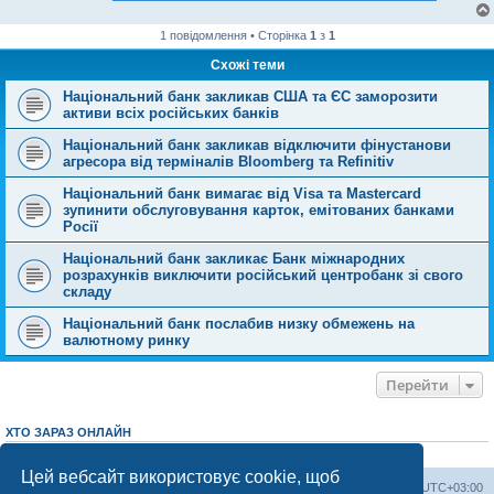
1 повідомлення • Сторінка
1
з
1
Схожі теми
Національний банк закликав США та ЄС заморозити
активи всіх російських банків
Національний банк закликав відключити фінустанови
агресора від терміналів Bloomberg та Refinitiv
Національний банк вимагає від Visa та Masterсard
зупинити обслуговування карток, емітованих банками
Росії
Національний банк закликає Банк міжнародних
розрахунків виключити російський центробанк зі свого
складу
Національний банк послабив низку обмежень на
валютному ринку
Перейти
ХТО ЗАРАЗ ОНЛАЙН
Зараз переглядають цей форум:
ClaudeBot [AI бот]
і 1 гість
Цей вебсайт використовує cookie, щоб
Херсонський форум
Команда
Часовий пояс
UTC+03:00