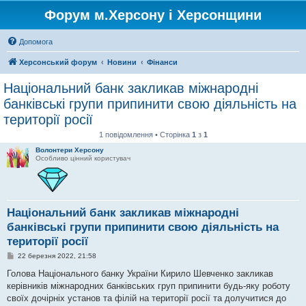
Форум м.Херсону і Херсонщини
Допомога
Херсонський форум
Новини
Фінанси
Національний банк закликав міжнародні
банківські групи припинити свою діяльність на
території росії
1 повідомлення • Сторінка
1
з
1
Волонтери Херсону
Особливо цінний користувач
Національний банк закликав міжнародні
банківські групи припинити свою діяльність на
території росії
П
22 березня 2022, 21:58
о
в
Голова Національного банку України Кирило Шевченко закликав
і
керівників міжнародних банківських груп припинити будь-яку роботу
д
о
своїх дочірніх установ та філій на території росії та долучитися до
м