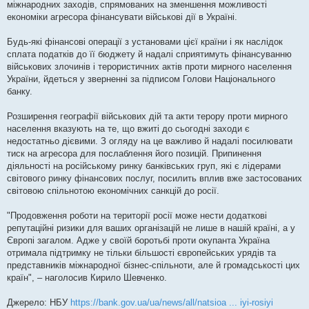
міжнародних заходів, спрямованих на зменшення можливості
л
е
економіки агресора фінансувати військові дії в Україні.
н
н
я
Будь-які фінансові операції з установами цієї країни і як наслідок
сплата податків до її бюджету й надалі сприятимуть фінансуванню
військових злочинів і терористичних актів проти мирного населення
України, йдеться у зверненні за підписом Голови Національного
банку.
Розширення географії військових дій та акти терору проти мирного
населення вказують на те, що вжиті до сьогодні заходи є
недостатньо дієвими. З огляду на це важливо й надалі посилювати
тиск на агресора для послаблення його позицій. Припинення
діяльності на російському ринку банківських груп, які є лідерами
світового ринку фінансових послуг, посилить вплив вже застосованих
світовою спільнотою економічних санкцій до росії.
"Продовження роботи на території росії може нести додаткові
репутаційні ризики для ваших організацій не лише в нашій країні, а у
Європі загалом. Адже у своїй боротьбі проти окупанта Україна
отримала підтримку не тільки більшості європейських урядів та
представників міжнародної бізнес-спільноти, але й громадськості цих
країн", – наголосив Кирило Шевченко.
Джерело: НБУ
https://bank.gov.ua/ua/news/all/natsioa ... iyi-rosiyi