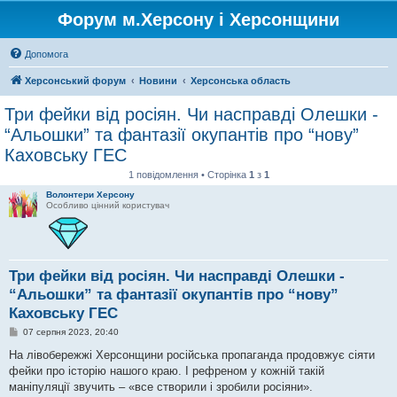
Форум м.Херсону і Херсонщини
Допомога
Херсонський форум
Новини
Херсонська область
Три фейки від росіян. Чи насправді Олешки -
“Альошки” та фантазії окупантів про “нову”
Каховську ГЕС
1 повідомлення • Сторінка
1
з
1
Волонтери Херсону
Особливо цінний користувач
Три фейки від росіян. Чи насправді Олешки -
“Альошки” та фантазії окупантів про “нову”
Каховську ГЕС
П
07 серпня 2023, 20:40
о
в
На лівобережжі Херсонщини російська пропаганда продовжує сіяти
і
фейки про історію нашого краю. І рефреном у кожній такій
д
о
маніпуляції звучить – «все створили і зробили росіяни».
м