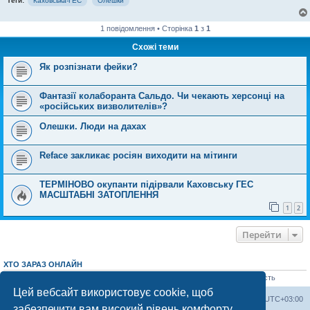
Теги:
Каховська-ГЕС
Олешки
1 повідомлення • Сторінка
1
з
1
Схожі теми
Як розпізнати фейки?
Фантазії колаборанта Сальдо. Чи чекають херсонці на
«російських визволителів»?
Олешки. Люди на дахах
Reface закликає росіян виходити на мітинги
ТЕРМІНОВО окупанти підірвали Каховську ГЕС
МАСШТАБНІ ЗАТОПЛЕННЯ
1
2
Перейти
ХТО ЗАРАЗ ОНЛАЙН
Зараз переглядають цей форум:
ClaudeBot [AI бот]
,
SleepBot [бот]
і 1 гість
Цей вебсайт використовує cookie, щоб
Херсонський форум
Команда
Часовий пояс
UTC+03:00
забезпечити вам високий рівень комфорту