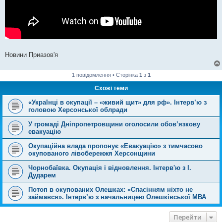
Новини Приазов'я
1 повідомлення • Сторінка
1
з
1
Схожі теми
«Українці в окупації – «живий щит» для рф». Інтерв’ю з
головою Херсонської облради
У громаді Дніпропетровщини оголосили обов’язкову
евакуацію
Окупаційна влада пропонує «Евакуацію» з тимчасово
окупованого лівобережжя Херсонщини
Чорнобаївка. Окупація і відновлення. Інтерв'ю з І.
Дударем
Потоп в окупованих Олешках: «Спасінням ніхто не
займався». Інтерв’ю з начальницею Олешківської МВА
Перейти