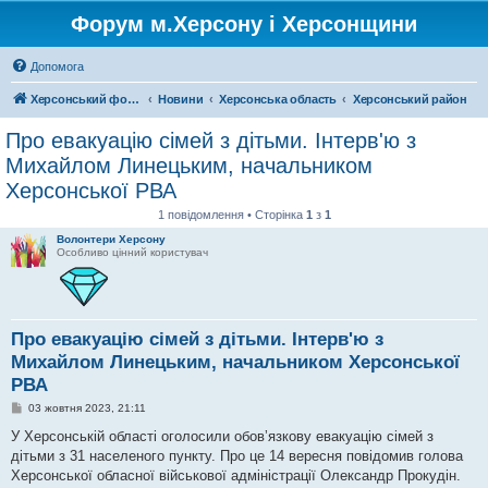
Форум м.Херсону і Херсонщини
Допомога
Херсонський форум
Новини
Херсонська область
Херсонський район
Про евакуацію сімей з дітьми. Інтерв'ю з
Михайлом Линецьким, начальником
Херсонської РВА
1 повідомлення • Сторінка
1
з
1
Волонтери Херсону
Особливо цінний користувач
Про евакуацію сімей з дітьми. Інтерв'ю з
Михайлом Линецьким, начальником Херсонської
РВА
П
03 жовтня 2023, 21:11
о
в
У Херсонській області оголосили обовʼязкову евакуацію сімей з
і
дітьми з 31 населеного пункту. Про це 14 вересня повідомив голова
д
о
Херсонської обласної військової адміністрації Олександр Прокудін.
м