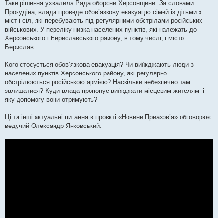
Таке рішення ухвалила Рада оборони Херсонщини. За словами
л
е
Прокудіна, влада проведе обов’язкову евакуацію сімей із дітьми з
н
міст і сіл, які перебувають під регулярними обстрілами російських
н
я
військових. У переліку низка населених пунктів, які належать до
Херсонського і Бериславського району, в тому числі, і місто
Берислав.
Кого стосується обов’язкова евакуація? Чи виїжджають люди з
населених пунктів Херсонського району, які регулярно
обстрілюються російською армією? Наскільки небезпечно там
залишатися? Куди влада пропонує виїжджати місцевим жителям, і
яку допомогу вони отримують?
Ці та інші актуальні питання в проєкті «Новини Приазов’я» обговорює
ведучий Олександр Янковський.