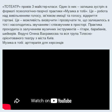
«ТОТЕАТР» провів 3 майстер-класи. Один із них – затишна зустріч в
форматі психологічно-творчої практики «Музика в тобі». Це – робота
над вивільненням голосу, зв’язком емоції та голосу, відкриття
гортані. Це – можливість визвучити і прозвучати те, що залишилось в
тілі і насолодитись звучанням і співзвучним в просторі. Практика
проходила із залученням музичних інструментів – гітари, барабанів,
шейкерів. Ведучі Олена Вахрамєєва та вся трупа Тілесно-
орієнтованого театру з міста Київ.
Музика в тобі: арттерапія для херсонців