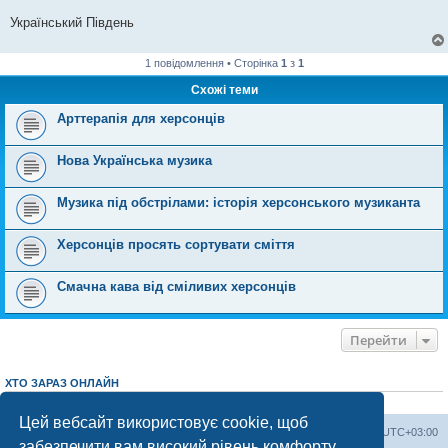
Український Південь
1 повідомлення • Сторінка
1
з
1
Схожі теми
Арттерапія для херсонців
Нова Українська музика
Музика під обстрілами: історія херсонського музиканта
Херсонців просять сортувати сміття
Смачна кава від сміливих херсонців
Перейти
ХТО ЗАРАЗ ОНЛАЙН
Зараз переглядають цей форум:
ClaudeBot [AI бот]
і 2 гостей
Цей вебсайт використовує cookie, щоб
Херсонський форум
Команда
Часовий пояс
UTC+03:00
забезпечити вам високий рівень комфорту