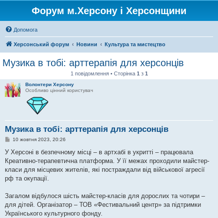
Форум м.Херсону і Херсонщини
Допомога
Херсонський форум
Новини
Культура та мистецтво
Музика в тобі: арттерапія для херсонців
1 повідомлення • Сторінка
1
з
1
Волонтери Херсону
Особливо цінний користувач
Музика в тобі: арттерапія для херсонців
П
10 жовтня 2023, 20:26
о
в
У Херсоні в безпечному місці – в артхабі в укритті – працювала
і
Креативно-терапевтична платформа. У її межах проходили майстер-
д
о
класи для місцевих жителів, які постраждали від військової агресії
м
рф та окупації.
л
е
н
Загалом відбулося шість майстер-класів для дорослих та чотири –
н
я
для дітей. Організатор – ТОВ «Фестивальний центр» за підтримки
Українського культурного фонду.