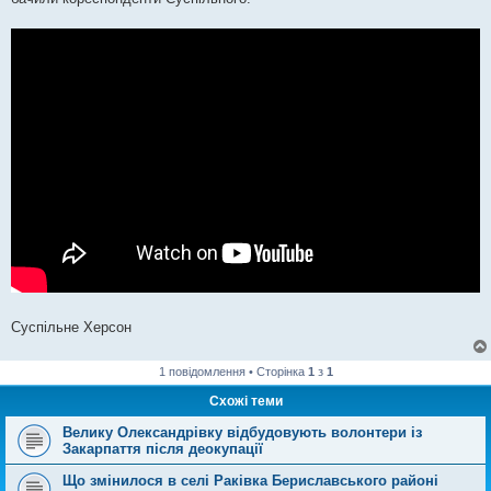
н
я
Суспільне Херсон
1 повідомлення • Сторінка
1
з
1
Схожі теми
Велику Олександрівку відбудовують волонтери із
Закарпаття після деокупації
Що змінилося в селі Раківка Бериславського районі