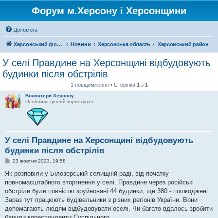
Форум м.Херсону і Херсонщини
Допомога
Херсонський форум
Новини
Херсонська область
Херсонський район
У селі Правдине на Херсонщині відбудовують
будинки після обстрілів
1 повідомлення • Сторінка
1
з
1
Волонтери Херсону
Особливо цінний користувач
У селі Правдине на Херсонщині відбудовують
будинки після обстрілів
П
23 жовтня 2023, 19:58
о
в
Як розповіли у Білозерській селищній раді, від початку
і
повномасштабного вторгнення у селі. Правдине через російські
д
о
обстріли були повністю зруйновані 44 будинки, ще 380 - пошкоджені.
м
Зараз тут працюють будівельники з різних регіонів України. Вони
л
е
допомагають людям відбудовувати оселі. Чи багато вдалось зробити
н
бачили кореспонденти Суспільного.