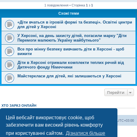
1 повідомлення • Сторінка
1
з
1
Схожі теми
«Діти вчаться в ігровій формі та безпеці». Освітні центри
для дітей у Херсоні
У Херсоні, на день захисту дітей, погасили марку "Діти
Перемоги малюють Україну майбутнього"
Все про мінну безпеку вивчають діти в Херсоні - щоб
вижити
Діти в Херсоні отримали комплекти теплих речей від
Дитячого фонду Німеччини
Майстеркласи для дітей, які залишаються у Херсоні
Перейти
ХТО ЗАРАЗ ОНЛАЙН
Зараз переглядають цей форум:
ClaudeBot [AI бот]
і 1 гість
Цей вебсайт використовує cookie, щоб
Херсонський форум
Команда
Часовий пояс
UTC+03:00
забезпечити вам високий рівень комфорту
Працює на phpBB® Forum Software © phpBB Limited
при користуванні сайтом.
Дізнатися більше
Конфіденційність
|
Умови