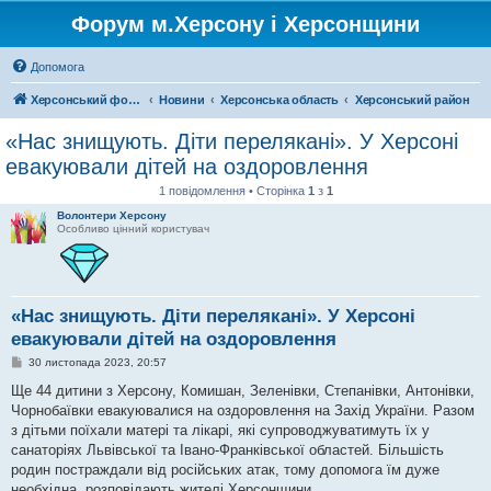
Форум м.Херсону і Херсонщини
Допомога
Херсонський форум
Новини
Херсонська область
Херсонський район
«Нас знищують. Діти перелякані». У Херсоні
евакуювали дітей на оздоровлення
1 повідомлення • Сторінка
1
з
1
Волонтери Херсону
Особливо цінний користувач
«Нас знищують. Діти перелякані». У Херсоні
евакуювали дітей на оздоровлення
П
30 листопада 2023, 20:57
о
в
Ще 44 дитини з Херсону, Комишан, Зеленівки, Степанівки, Антонівки,
і
Чорнобаївки евакуювалися на оздоровлення на Захід України. Разом
д
о
з дітьми поїхали матері та лікарі, які супроводжуватимуть їх у
м
санаторіях Львівської та Івано-Франківської областей. Більшість
л
е
родин постраждали від російських атак, тому допомога їм дуже
н
необхідна, розповідають жителі Херсонщини.