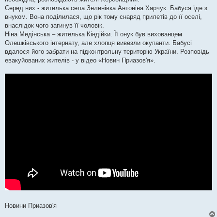
н
я
Серед них - жителька села Зеленівка Антоніна Харчук. Бабуся їде з
внуком. Вона поділилася, що рік тому снаряд прилетів до її оселі,
внаслідок чого загинув її чоловік.
Ніна Медінська – жителька Кіндійки. Її онук був вихованцем
Олешківського інтернату, але хлопця вивезли окупанти. Бабусі
вдалося його забрати на підконтрольну територію України. Розповідь
евакуйованих жителів - у відео «Новин Приазов'я».
Новини Приазов'я