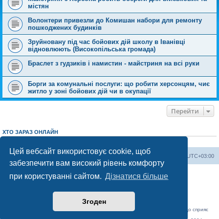
містян
Волонтери привезли до Комишан набори для ремонту
пошкоджених будинків
Зруйновану під час бойових дій школу в Іванівці
відновлюють (Високопільська громада)
Браслет з гудзиків і намистин - майстриня на всі руки
Борги за комунальні послуги: що робити херсонцям, чиє
житло у зоні бойових дій чи в окупації
Перейти
ХТО ЗАРАЗ ОНЛАЙН
Зараз переглядають цей форум:
ClaudeBot [AI бот]
і 3 гостей
Цей вебсайт використовує cookie, щоб
Херсонський форум
Команда
Часовий пояс
UTC+03:00
забезпечити вам високий рівень комфорту
Працює на phpBB® Forum Software © phpBB Limited
при користуванні сайтом.
Дізнатися більше
Конфіденційність
|
Умови
Згоден
«Херсонський форум» – приватний, незалежний інтерактивний веб-ресурс, що сприяє
комунікації через глобальну мережу Інтернет.