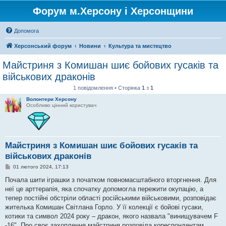
Форум м.Херсону і Херсонщини
Допомога
Херсонський форум
Новини
Культура та мистецтво
Майстриня з Комишан шиє бойових гусаків та
військових драконів
1 повідомлення • Сторінка
1
з
1
Волонтери Херсону
Особливо цінний користувач
Майстриня з Комишан шиє бойових гусаків та
військових драконів
П
01 лютого 2024, 17:13
о
в
Почала шити іграшки з початком повномасштабного вторгнення. Для
і
неї це арттерапія, яка спочатку допомогла пережити окупацію, а
д
о
тепер постійні обстріли області російськими військовими, розповідає
м
жителька Комишан Світлана Горло. У її колекції є бойові гусаки,
л
е
котики та символ 2024 року – дракон, якого назвала "винищувачем F
н
-16". Про своє захоплення майстриня розповіла кореспондентам