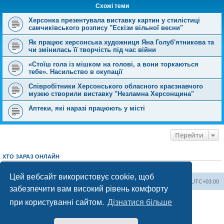
н
Схожі теми
н
я
Херсонка презентувала виставку картин у стилістиці
самчиківського розпису "Ескізи вільної весни"
Як працює херсонська художниця Яна Голуб'ятникова та
чи змінилась її творчість під час війни
«Стоїш гола із мішком на голові, а вони торкаються
тебе». Насильство в окупації
Співробітники Херсонського обласного краєзнавчого
музею створили виставку "Незламна Херсонщина"
Аптеки, які наразі працюють у місті
Перейти
ХТО ЗАРАЗ ОНЛАЙН
Зараз переглядають цей форум:
ClaudeBot [AI бот]
і 1 гість
Цей вебсайт використовує cookie, щоб
Херсонський форум
Команда
Часовий пояс
UTC+03:00
забезпечити вам високий рівень комфорту
Працює на phpBB® Forum Software © phpBB Limited
при користуванні сайтом.
Дізнатися більше
Конфіденційність
|
Умови