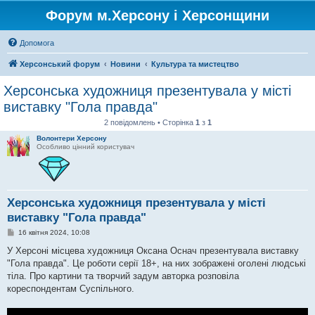
Форум м.Херсону і Херсонщини
Допомога
Херсонський форум
Новини
Культура та мистецтво
Херсонська художниця презентувала у місті
виставку "Гола правда"
2 повідомлень • Сторінка
1
з
1
Волонтери Херсону
Особливо цінний користувач
Херсонська художниця презентувала у місті
виставку "Гола правда"
П
16 квітня 2024, 10:08
о
в
У Херсоні місцева художниця Оксана Оснач презентувала виставку
і
"Гола правда". Це роботи серії 18+, на них зображені оголені людські
д
о
тіла. Про картини та творчий задум авторка розповіла
м
кореспондентам Суспільного.
л
е
н