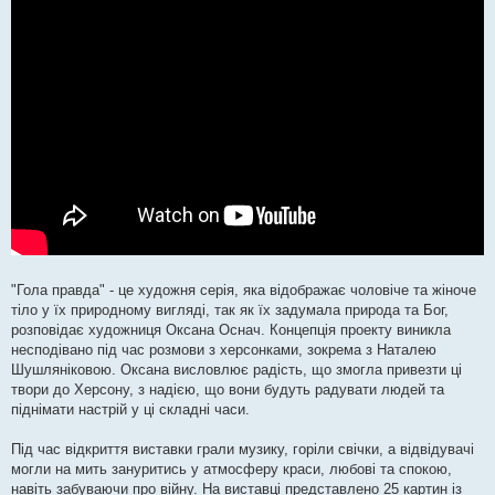
н
я
"Гола правда" - це художня серія, яка відображає чоловіче та жіноче
тіло у їх природному вигляді, так як їх задумала природа та Бог,
розповідає художниця Оксана Оснач. Концепція проекту виникла
несподівано під час розмови з херсонками, зокрема з Наталею
Шушляніковою. Оксана висловлює радість, що змогла привезти ці
твори до Херсону, з надією, що вони будуть радувати людей та
піднімати настрій у ці складні часи.
Під час відкриття виставки грали музику, горіли свічки, а відвідувачі
могли на мить зануритись у атмосферу краси, любові та спокою,
навіть забуваючи про війну. На виставці представлено 25 картин із