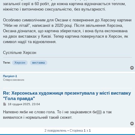
загальної серії в 60 робіт, де кожна картина відзначається теплом,
ніжністю і витонченою сексуальністю, без вульгарності.
Особливо символічним для Оксани є повернення до Херсону картини
"Ніби не літай", написаної в 2020 році. Після звільнення Херсона,
Оксана дізналася, що картина збереглася, і вона була експонована
на двох виставках у Києві. Тепер картина повернулася в Херсон, як
символ надії та відновлення.
Суспільне Херсон
Теги:
Херсон
виставка
Патріот-1
Співрозмовник
Re: Херсонська художниця презентувала у місті виставку
"Гола правда"
П
18 грудня 2025, 23:04
о
в
Напевно якби не слово гола. То і не зацікавився би)))) а так
і
виявилося і нормальний такий сюжет.
д
о
м
л
2 повідомлень • Сторінка
1
з
1
е