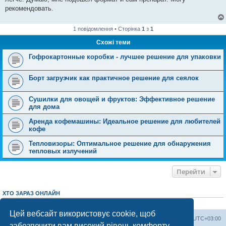
рекомендовать.
1 повідомлення • Сторінка
1
з
1
Схожі теми
Гофрокартонные коробки - лучшее решение для упаковки
Борт загрузчик как практичное решение для сеялок
Сушилки для овощей и фруктов: Эффективное решение
для дома
Аренда кофемашины: Идеальное решение для любителей
кофе
Тепловизоры: Оптимальное решение для обнаружения
тепловых излучений
Перейти
ХТО ЗАРАЗ ОНЛАЙН
Зараз переглядають цей форум:
ClaudeBot [AI бот]
і 1 гість
Цей вебсайт використовує cookie, щоб
Херсонський форум
Команда
Часовий пояс
UTC+03:00
забезпечити вам високий рівень комфорту