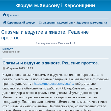
Форум м.Херсону і Херсонщини
Допомога
Херсонський форум
Спілкування та дозвілля
Здоров'я та медицина
Спазмы и вздутие в животе. Решение
простое.
1 повідомлення • Сторінка
1
з
1
Malawyn
Співрозмовник
Спазмы и вздутие в животе. Решение простое.
П
05 грудня 2025, 17:15
о
в
Когда снова накрыли спазмы и вздутие, понял, что пора искать не
і
советы знакомых, а нормальные сведения. Нашёл инфосайт, который
д
о
приятно удивил: тут
https://meteospasmyl.ua/ru/
всё детально
м
описано, есть объяснения по работе ЖКТ, удобные инструкции и
л
е
даже подборка аптек с реальными ценами. Изучил данные про
н
Метеоспазмил и решил купить его в одной из указанных аптек
н
я
неподалёку. После начала приёма поймал себя на мысли, что живот
стал меньше «капризничать». Не супербыстро, но постепенно стало
легче. Думаю, мне подошёл формат и сам препарат. Могу