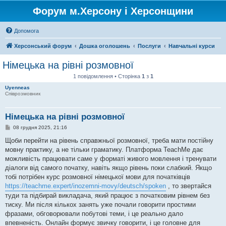
Форум м.Херсону і Херсонщини
Допомога
Херсонський форум
Дошка оголошень
Послуги
Навчальні курси
Німецька на рівні розмовної
1 повідомлення • Сторінка
1
з
1
Uyenneas
Співрозмовник
Німецька на рівні розмовної
П
08 грудня 2025, 21:16
о
в
Щоби перейти на рівень справжньої розмовної, треба мати постійну
і
мовну практику, а не тільки граматику. Платформа TeachMe дає
д
о
можливість працювати саме у форматі живого мовлення і тренувати
м
діалоги від самого початку, навіть якщо рівень поки слабкий. Якщо
л
е
тобі потрібен курс розмовної німецької мови для початківців
н
https://teachme.expert/inozemni-movy/deutsch/spoken
, то звертайся
н
я
туди та підбирай викладача, який працює з початковим рівнем без
тиску. Ми після кількох занять уже почали говорити простими
фразами, обговорювали побутові теми, і це реально дало
впевненість. Онлайн формує звичку говорити, і це головне для