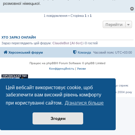
розмовної німецької.
1 повідомлення • Сторінка
1
з
1
Перейти
ХТО ЗАРАЗ ОНЛАЙН
Зараз переглядають цей форум:
ClaudeBot [AI бот]
і 0 гостей
Херсонський форум
Команда
Часовий пояс
UTC+03:00
Працює на phpBB® Forum Software © phpBB Limited
Конфіденційність
|
Умови
«Херсонський форум» – приватний, незалежний інтерактивний веб-ресурс, що сприяє
Цей вебсайт використовує cookie, щоб
комунікації через глобальну мережу Інтернет.
Відкривайте
hf.ua
та приєднуйтесь до дружньої спільноти, яка тут спілкується з 2004 року
забезпечити вам високий рівень комфорту
до сьогодні. © Всі права захищені.
при користуванні сайтом.
Дізнатися більше
Згоден