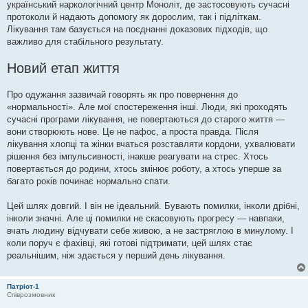
український наркологічний центр Моноліт, де застосовують сучасні
протоколи й надають допомогу як дорослим, так і підліткам.
Лікування там базується на поєднанні доказових підходів, що
важливо для стабільного результату.
Новий етап життя
Про одужання зазвичай говорять як про повернення до
«нормальності». Але мої спостереження інші. Люди, які проходять
сучасні програми лікування, не повертаються до старого життя —
вони створюють нове. Це не пафос, а проста правда. Після
лікування хлопці та жінки вчаться розставляти кордони, ухвалювати
рішення без імпульсивності, інакше реагувати на стрес. Хтось
повертається до родини, хтось змінює роботу, а хтось уперше за
багато років починає нормально спати.
Цей шлях довгий. І він не ідеальний. Бувають помилки, інколи дрібні,
інколи значні. Але ці помилки не скасовують прогресу — навпаки,
вчать людину відчувати себе живою, а не застряглою в минулому. І
коли поруч є фахівці, які готові підтримати, цей шлях стає
реальнішим, ніж здається у перший день лікування.
Патріот-1
Співрозмовник