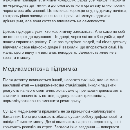
максимум препаратів, мінімум комфорту. Зараз усе інакше. Пацієнта
не «приводять до тями», а допомагають його організму м’яко пройти
через стрес абстиненції. Це включає корекцію сну, підтримку печінки,
контроль рівня зневоднення та інші речі, які можуть здатися
дрібницями, але вони суттєво впливають на самопочуття.
Детокс підходить усім, хто має хімічну залежність. Але саме по собі
це ще не крок до одужання. Це двері, через які потрібно увійти, щоб
почати справжню роботу. Я не раз зустрічав людей, які після детоксу
відчували себе відносно добре й вважали, що впораються самі. На
жаль, цього відчуття вистачає ненадовго. Залежність живе не в
крові, а в мозку.
Медикаментозна підтримка
Після детоксу починається інший, набагато тихіший, але не менш
важливий етап — медикаментозна стабілізація. Інколи пацієнти
реагують на нього скептично, хоча саме ці препарати допомагають
знизити інтенсивність потягів, відрегулювати тривожність,
нормалізувати сон та зменшити ризик зриву.
Сучасні медикаменти працюють не за принципом «заблокувати
бажання». Вони допомагають збалансувати роботу дофамінової та
опіоїдної систем мозку. Деякі впливають на рівень серотоніну, інші
коригують реакцію на стрес. Загалом їхнє завдання — повернути