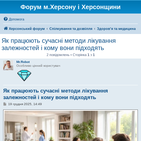
Форум м.Херсону і Херсонщини
Допомога
Херсонський форум
Спілкування та дозвілля
Здоров'я та медицина
Як працюють сучасні методи лікування
залежностей і кому вони підходять
2 повідомлень • Сторінка
1
з
1
Mr.Robot
Особливо цінний користувач
Як працюють сучасні методи лікування
залежностей і кому вони підходять
П
19 грудня 2025, 14:49
о
в
і
д
о
м
л
е
н