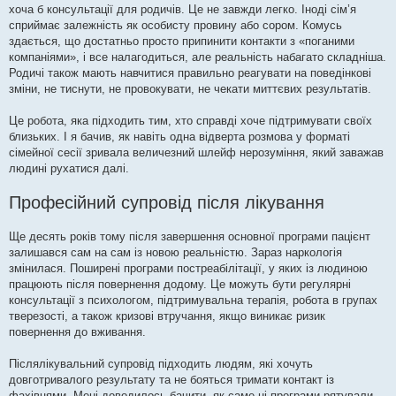
хоча б консультації для родичів. Це не завжди легко. Іноді сім’я
сприймає залежність як особисту провину або сором. Комусь
здається, що достатньо просто припинити контакти з «поганими
компаніями», і все налагодиться, але реальність набагато складніша.
Родичі також мають навчитися правильно реагувати на поведінкові
зміни, не тиснути, не провокувати, не чекати миттєвих результатів.
Це робота, яка підходить тим, хто справді хоче підтримувати своїх
близьких. І я бачив, як навіть одна відверта розмова у форматі
сімейної сесії зривала величезний шлейф нерозуміння, який заважав
людині рухатися далі.
Професійний супровід після лікування
Ще десять років тому після завершення основної програми пацієнт
залишався сам на сам із новою реальністю. Зараз наркологія
змінилася. Поширені програми постреабілітації, у яких із людиною
працюють після повернення додому. Це можуть бути регулярні
консультації з психологом, підтримувальна терапія, робота в групах
тверезості, а також кризові втручання, якщо виникає ризик
повернення до вживання.
Післялікувальний супровід підходить людям, які хочуть
довготривалого результату та не бояться тримати контакт із
фахівцями. Мені доводилось бачити, як саме ці програми рятували