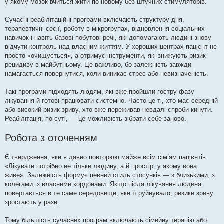
у якому мозок вчиться жити по-новому без штучних стимуляторів.
Сучасні реабілітаційні програми включають структуру дня,
терапевтичні сесії, роботу в мікрогрупах, відновлення соціальних
навичок і навіть базові побутові речі, які допомагають людині знову
відчути контроль над власним життям. У хороших центрах пацієнт не
просто «очищується», а отримує інструменти, які знижують ризик
рецидиву в майбутньому. Це важливо, бо залежність завжди
намагається повернутися, коли виникає стрес або невизначеність.
Такі програми підходять людям, які вже пройшли гостру фазу
лікування й готові працювати системно. Часто це ті, хто має середній
або високий ризик зриву, хто вже переживав невдалі спроби кинути.
Реабілітація, по суті, — це можливість зібрати себе заново.
Робота з оточенням
Є твердження, яке я давно повторюю майже всім сім’ям пацієнтів:
«Лікувати потрібно не тільки людину, а й простір, у якому вона
живе». Залежність формує певний стиль стосунків — з близькими, з
колегами, з власними кордонами. Якщо після лікування людина
повертається в те саме середовище, яке її руйнувало, ризики зриву
зростають у рази.
Тому більшість сучасних програм включають сімейну терапію або