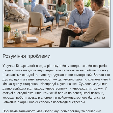
н
я
Розуміння проблеми
У сучасній наркології є одна річ, яку я бачу щодня вже багато років:
люди хочуть швидких відповідей, але залежність не любить поспіху.
Її механізми складні, а шлях до одужання ще складніший. Багато хто
думає, що лікування залежності — це, умовно кажучи, крапельниця й
кілька днів у стаціонарі. Насправді ж усе інакше. Сучасна медицина
давно відійшла від підходу «перетерпіти» чи «переждати ломку». У
фокусі сьогодні вже інше: глибокий вплив на поведінкові патерни,
корекція роботи мозку, відновлення нейромедіаторного балансу та
навчання людині нових способів взаємодії зі стресом.
Проблема залежності має біологічну, психологічну та соціальну