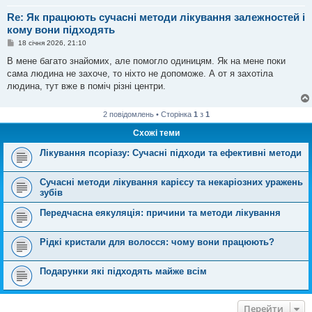
Re: Як працюють сучасні методи лікування залежностей і
кому вони підходять
П
18 січня 2026, 21:10
о
в
В мене багато знайомих, але помогло одиницям. Як на мене поки
і
сама людина не захоче, то ніхто не допоможе. А от я захотіла
д
о
людина, тут вже в поміч різні центри.
м
л
е
2 повідомлень • Сторінка
1
з
1
н
н
Схожі теми
я
Лікування псоріазу: Сучасні підходи та ефективні методи
Сучасні методи лікування карієсу та некаріозних уражень
зубів
Передчасна еякуляція: причини та методи лікування
Рідкі кристали для волосся: чому вони працюють?
Подарунки які підходять майже всім
Перейти