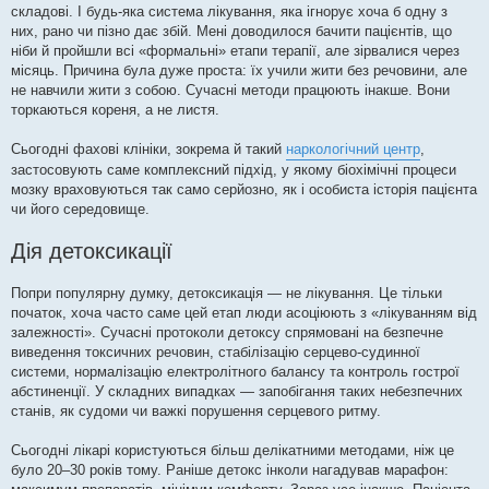
складові. І будь-яка система лікування, яка ігнорує хоча б одну з
них, рано чи пізно дає збій. Мені доводилося бачити пацієнтів, що
ніби й пройшли всі «формальні» етапи терапії, але зірвалися через
місяць. Причина була дуже проста: їх учили жити без речовини, але
не навчили жити з собою. Сучасні методи працюють інакше. Вони
торкаються кореня, а не листя.
Сьогодні фахові клініки, зокрема й такий
наркологічний центр
,
застосовують саме комплексний підхід, у якому біохімічні процеси
мозку враховуються так само серйозно, як і особиста історія пацієнта
чи його середовище.
Дія детоксикації
Попри популярну думку, детоксикація — не лікування. Це тільки
початок, хоча часто саме цей етап люди асоціюють з «лікуванням від
залежності». Сучасні протоколи детоксу спрямовані на безпечне
виведення токсичних речовин, стабілізацію серцево-судинної
системи, нормалізацію електролітного балансу та контроль гострої
абстиненції. У складних випадках — запобігання таких небезпечних
станів, як судоми чи важкі порушення серцевого ритму.
Сьогодні лікарі користуються більш делікатними методами, ніж це
було 20–30 років тому. Раніше детокс інколи нагадував марафон: