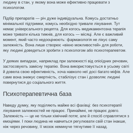
людину в стан, у якому вона може ефективно працювати з
психологом.
Підбір препаратів — річ дуже індивідуальна. Комусь достатньо
мінімальної підтримки, комусь необхідно тривале лікування. Тут
немає універсального рецепта. Для когось медикаментозна терапія
може тривати кілька тижнів, для когось — місяці. Але є важливий
момент, який часто недооцінюють: фармакологія не лікує саму
залежність. Вона лише створює «вікно можливостей» для роботи,
яку людині доведеться зробити з психологом або психотерапевтом.
У деяких випадках, наприклад при залежності від опіоїдних речовин,
застосовують замісну терапію. Вона використовується в усьому світі
й довела свою ефективність, хоча навколо неї досі багато міфів. Але
саме вона знижує смертність, стабілізує стан і дозволяє людині
повернутися до соціального життя.
Психотерапевтична база
Наведу думку, яку поділяють майже всі фахівці: без психотерапії
лікування залежностей не працює. Принаймні, не працює довго.
Залежність — це не тільки хімічний потяг, але й спосіб справлятися з
емоціями. І поки людина не навчиться регулювати свій стан інакше,
ніж через речовину, її мозок неминуче тягнутиме її назад.