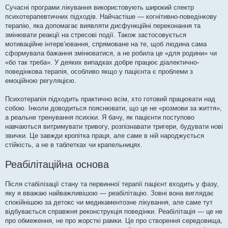
Сучасні програми лікування використовують широкий спектр
психотерапевтичних підходів. Найчастіше — когнітивно-поведінкову
терапію, яка допомагає виявляти дисфункційні переконання та
змінювати реакції на стресові події. Також застосовується
мотиваційне інтерв’ювання, спрямоване на те, щоб людина сама
сформувала бажання змінюватися, а не робила це «для родини» чи
«бо так треба». У деяких випадках добре працює діалектично-
поведінкова терапія, особливо якщо у пацієнта є проблеми з
емоційною регуляцією.
Психотерапія підходить практично всім, хто готовий працювати над
собою. Інколи доводиться пояснювати, що це не «розмови за життя»,
а реальне тренування психіки. Я бачу, як пацієнти поступово
навчаються витримувати тривогу, розпізнавати тригери, будувати нові
звички. Це завжди кропітка праця, але саме в ній народжується
стійкість, а не в таблетках чи крапельницях.
Реабілітаційна основа
Після стабілізації стану та первинної терапії пацієнт входить у фазу,
яку я вважаю найважливішою — реабілітацію. Зовні вона виглядає
спокійнішою за детокс чи медикаментозне лікування, але саме тут
відбувається справжня реконструкція поведінки. Реабілітація — це не
про обмеження, не про жорсткі рамки. Це про створення середовища,