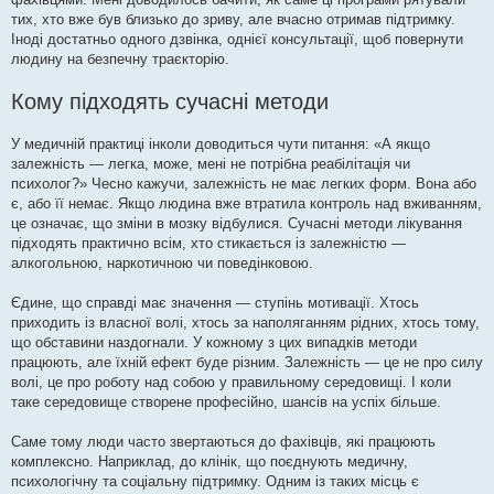
тих, хто вже був близько до зриву, але вчасно отримав підтримку.
Іноді достатньо одного дзвінка, однієї консультації, щоб повернути
людину на безпечну траєкторію.
Кому підходять сучасні методи
У медичній практиці інколи доводиться чути питання: «А якщо
залежність — легка, може, мені не потрібна реабілітація чи
психолог?» Чесно кажучи, залежність не має легких форм. Вона або
є, або її немає. Якщо людина вже втратила контроль над вживанням,
це означає, що зміни в мозку відбулися. Сучасні методи лікування
підходять практично всім, хто стикається із залежністю —
алкогольною, наркотичною чи поведінковою.
Єдине, що справді має значення — ступінь мотивації. Хтось
приходить із власної волі, хтось за наполяганням рідних, хтось тому,
що обставини наздогнали. У кожному з цих випадків методи
працюють, але їхній ефект буде різним. Залежність — це не про силу
волі, це про роботу над собою у правильному середовищі. І коли
таке середовище створене професійно, шансів на успіх більше.
Саме тому люди часто звертаються до фахівців, які працюють
комплексно. Наприклад, до клінік, що поєднують медичну,
психологічну та соціальну підтримку. Одним із таких місць є