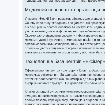
індивідуальний план подальших дій — від підбору окуля
Медичний персонал та організація р
У мережі «Новий Зір» працюють офтальмологи вищої квал
Основу колективу складають спеціалісти, які практикуют
високий рівень професіоналізму та наступність медични
уніфікованими для всіх філій мережі, що забезпечує одн
Окремо варто відзначити оновлену інфраструктуру центр
меблями, дитячі куточки для маленьких пацієнтів та прод
офтальмологічними захворюваннями, які потребують рег
сітківки — діють спеціальні програми лояльності та зни
вимагають систематичного моніторингу протягом багатьо
Технологічна база центрів «Ексімер»
Офтальмологічні центри «Ексімер» у Києві та Одесі ма
методиках обстеження . За один діагностичний сеанс п
оптичних властивостей ока, тонометрію для вимірювання
внутрішньоочних структур . Це дозволяє комплексно оці
Клініки оснащені сучасними комп’ютеризованими діагн
обладнання використовується не тільки безпосередньо д
планує лазерну корекцію зору, операцію з видалення ка
діагностика дозволяє хірургу спланувати операцію з м