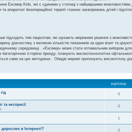
ення Eксімер Kids, які є єдиними у столиці з найширшими можливостями
 та апаратної безопераційної терапії глазних захворювань дітей і підліткі
ьше підходить тим пацієнтам, які шукають мережеве рішення з можливіс
ирену діагностику з великою кількістю показників за один візит та ціную
медичному середовищі . «Ексімер» може стати оптимальним вибором для п
 з багаторічною історією бренду, планують високотехнологічні офтальмоло
ується саме на цих методиках . Обидві мережі пропонують високоточну ді
ВІДПОВІДІ
гід
0
 та експресії
0
и
1
я дорослих в Інтернеті?
0