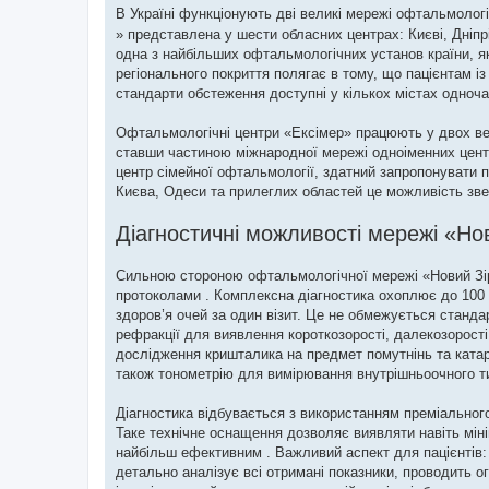
В Україні функціонують дві великі мережі офтальмологіч
» представлена у шести обласних центрах: Києві, Дніпр
одна з найбільших офтальмологічних установ країни, як
регіонального покриття полягає в тому, що пацієнтам із
стандарти обстеження доступні у кількох містах одноча
Офтальмологічні центри «Ексімер» працюють у двох вели
ставши частиною міжнародної мережі одноіменних цент
центр сімейної офтальмології, здатний запропонувати п
Києва, Одеси та прилеглих областей це можливість зве
Діагностичні можливості мережі «Но
Сильною стороною офтальмологічної мережі «Новий Зір
протоколами . Комплексна діагностика охоплює до 100
здоров’я очей за один візит. Це не обмежується станд
рефракції для виявлення короткозорості, далекозорості 
дослідження кришталика на предмет помутнінь та катар
також тонометрію для вимірювання внутрішньоочного т
Діагностика відбувається з використанням преміального
Таке технічне оснащення дозволяє виявляти навіть міні
найбільш ефективним . Важливий аспект для пацієнтів:
детально аналізує всі отримані показники, проводить о