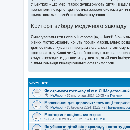
У центрах «Ексімер» також функціонують дитячі відділ
повної комп’ютерної діагностики зорової системи дитини
придатним для сімейного обслуговування .
Критерії вибору медичного закладу
Якщо узагальнити наявну інформацію, «Новий Зір» біл
різних містах України, хочуть пройти максимально розш
діагностики, лікування і програм лояльності в одному 
проживають у Києві чи Одесі й орієнтуються на клініку
хочуть проходити діагностику у центрі, який спеціаліз
сильні команди кваліфікованих офтальмологів .
СХОЖІ ТЕМИ
Як отримати гостьову візу в США: детальний 
Mr.Robot
»
25 листопада 2024, 13:55
» в
Послуги
Малювання для дорослих: таємниці творчості
Mr.Robot
»
13 березня 2024, 12:27
» в
Навчальні курс
Моніторинг соціальних мереж
Cera
»
20 грудня 2021, 16:14
» в
Послуги
Як уберегти дітей від перегляду контенту дл