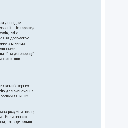
им досвідом .
ології . Це гарантує
лів, які є
ься за допомогою .
ання з м’якими
ронічними
атії чи дегенерації
и такі стани
них комп’ютерних
рію для визначення
рогівки та інших
иво розуміти, що це
 . Коли пацієнт
ння, така детальна