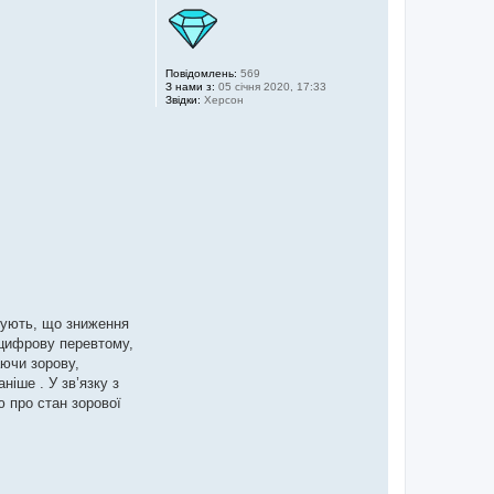
Повідомлень:
569
З нами з:
05 січня 2020, 17:33
Звідки:
Херсон
шують, що зниження
 цифрову перевтому,
аючи зорову,
ніше . У зв’язку з
 про стан зорової