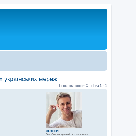
х українських мереж
1 повідомлення • Сторінка
1
з
1
Mr.Robot
Особливо цінний користувач