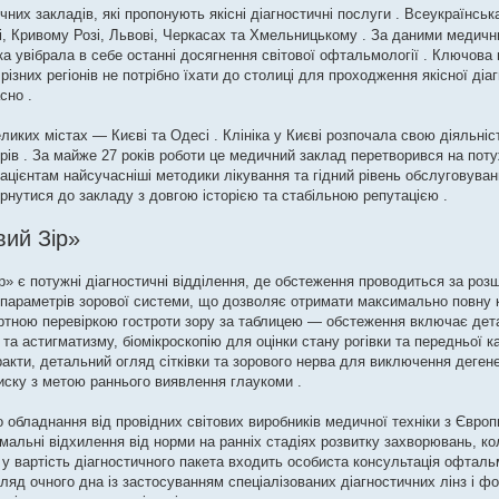
них закладів, які пропонують якісні діагностичні послуги . Всеукраїнсь
і, Кривому Розі, Львові, Черкасах та Хмельницькому . За даними медични
а увібрала в себе останні досягнення світової офтальмології . Ключова 
 різних регіонів не потрібно їхати до столиці для проходження якісної ді
сно .
ких містах — Києві та Одесі . Клініка у Києві розпочала свою діяльніст
рів . За майже 27 років роботи це медичний заклад перетворився на по
ацієнтам найсучасніші методики лікування та гідний рівень обслуговуван
рнутися до закладу з довгою історією та стабільною репутацією .
вий Зір»
» є потужні діагностичні відділення, де обстеження проводиться за ро
 параметрів зорової системи, що дозволяє отримати максимально повну 
артною перевіркою гостроти зору за таблицею — обстеження включає дет
та астигматизму, біомікроскопію для оцінки стану рогівки та передньої к
акти, детальний огляд сітківки та зорового нерва для виключення дегене
иску з метою раннього виявлення глаукоми .
 обладнання від провідних світових виробників медичної техніки з Європ
мальні відхилення від норми на ранніх стадіях розвитку захворювань, ко
 у вартість діагностичного пакета входить особиста консультація офталь
гляд очного дна із застосуванням спеціалізованих діагностичних лінз і ф