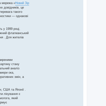
ка мережа «
Новий Зір
х довідників, це
перевага такого
агностики — однакові
ь у 1999 році,
тужний флагманський
ня . Для жителів
зширеними
картину стану
альний аналіз
амери ока,
ративних змін, а
и, США та Японії .
ли лікування є
молога, який
ормує