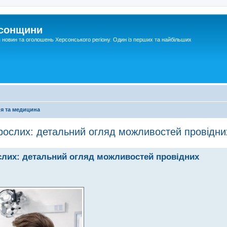
рсонщини
я новин та оголошень Херсонського регіону. Один із перших та найбільших
я та медицина
рослих: детальний огляд можливостей провідни
слих: детальний огляд можливостей провідних