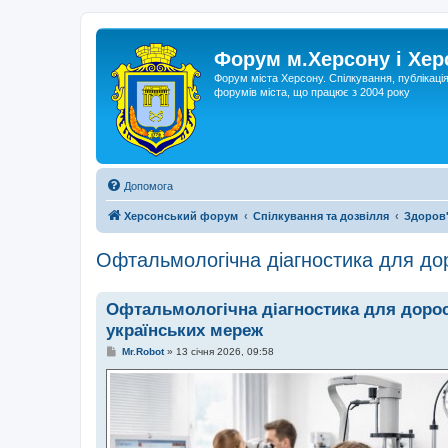
Форум м.Херсону і Хе
Форум міста Херсону. Спілкування, публікаці
форумів міста, що працює з 2004 року
Допомога
Херсонський форум
Спілкування та дозвілля
Здоров'
Офтальмологічна діагностика для до
Офтальмологічна діагностика для доро
українських мереж
П
Mr.Robot
»
13 січня 2026, 09:58
о
в
і
д
о
м
л
е