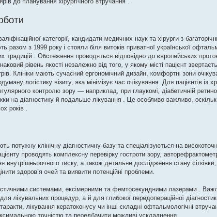
рів до планування хірургічного втручання .
оботи
іфікаційної категорії, кандидати медичних наук та хірурги з багаторічн
ь разом з 1999 року і стояли біля витоків приватної української офтальм
х традицій . Обстеження проводяться відповідно до європейських протоко
аковий рівень якості незалежно від того, у якому місті пацієнт звертаєт
ів. Клініки мають сучасний ергономічний дизайн, комфортні зони очікув
уману логістику візиту, яка мінімізує час очікування. Для пацієнтів із х
улярного контролю зору — наприклад, при глаукомі, діабетичній ретиноп
жки на діагностику й подальше лікування . Це особливо важливо, оскільк
х років .
ють потужну клінічну діагностичну базу та спеціалізуються на високоточ
ацієнту проводять комплексну перевірку гостроти зору, авторефрактомет
 внутрішньоочного тиску, а також детальне дослідження стану сітківки, 
нити здоров’я очей та виявити потенційні проблеми.
остичними системами, ексімерними та фемтосекундними лазерами . Важл
ля лікувальних процедур, а й для глибокої передопераційної діагностики
таракти, лікування кератоконусу чи інші складні офтальмологічні втруча
аксимальною точністю та передбачити можливі ускладнення .