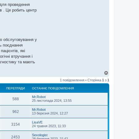
 для проведення
в . Це робить центр
тю обслуговування у
ть поєднання
ацієнтів, які
гічні втручання і
агностику та мають
Д
о
1 повідомлення • Сторінка
1
з
1
г
о
ПЕРЕГЛЯДИ
ОСТАННЄ ПОВІДОМЛЕННЯ
р
и
Mr.Robot
588
25 листопада 2024, 13:55
Mr.Robot
962
13 березня 2024, 12:27
LisaVE
3154
24 травня 2023, 11:33
Sexologist
2453
28 березня 2023, 21:42