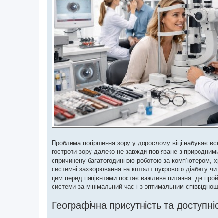
н
н
я
Проблема погіршення зору у дорослому віці набуває вс
гостроти зору далеко не завжди пов’язане з природни
спричинену багатогодинною роботою за комп’ютером, хр
системні захворювання на кшталт цукрового діабету чи гі
цим перед пацієнтами постає важливе питання: де прой
системи за мінімальний час і з оптимальним співвідноше
Географічна присутність та доступні