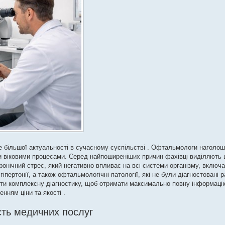
е більшої актуальності в сучасному суспільстві . Офтальмологи наголо
ми віковими процесами. Серед найпоширеніших причин фахівці виділяють
онічний стрес, який негативно впливає на всі системи організму, включ
пертонії, а також офтальмологічні патології, які не були діагностовані ра
ти комплексну діагностику, щоб отримати максимально повну інформацію
нням ціни та якості .
сть медичних послуг