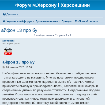
Форум м.Херсону і Херсонщини
Допомога
Херсонський форум
Дошка оголошень
Продам
Мобільний зв'язок
айфон 13 про бу
1 повідомлення • Сторінка
1
з
1
acontinent
VIP користувач
айфон 13 про бу
П
28 лютого 2026, 10:58
о
в
Выбор флагманского смартфона не обязательно требует лишние
і
траты за модель из магазина. Многие покупатели предпочитают
д
о
проверенные флагманские модели на рынке б/у техники, чтобы
м
приобрести высокую производительность, качественные камеры и
л
е
современный дизайн по разумной стоимости. Подержанные модели
н
линейки Pro остаются актуальными несколько лет подряд за счёт
н
я
производительных чипов, отличным дисплеям и длительной
поддержке обновлений, поэтому такой вариант имеет смысл