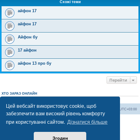
Схожі теми
айфон 17
айфон 17
Айфон бу
17 айфон
айфон 13 про бу
Перейти
ХТО ЗАРАЗ ОНЛАЙН
Зараз переглядають цей форум:
ClaudeBot [AI бот]
і 1 гість
Цей вебсайт використовує cookie, щоб
Херсонський форум
Команда
Часовий пояс
UTC+03:00
забезпечити вам високий рівень комфорту
Працює на phpBB® Forum Software © phpBB Limited
при користуванні сайтом.
Дізнатися більше
Конфіденційність
|
Умови
Згоден