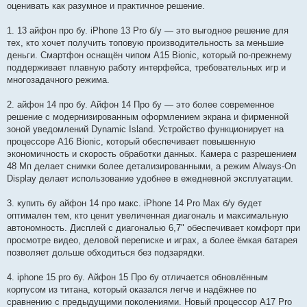
оценивать как разумное и практичное решение.
1. 13 айфон про бу. iPhone 13 Pro б/у — это выгодное решение для
тех, кто хочет получить топовую производительность за меньшие
деньги. Смартфон оснащён чипом A15 Bionic, который по-прежнему
поддерживает плавную работу интерфейса, требовательных игр и
многозадачного режима.
2. айфон 14 про бу. Айфон 14 Про бу — это более современное
решение с модернизированным оформлением экрана и фирменной
зоной уведомлений Dynamic Island. Устройство функционирует на
процессоре A16 Bionic, который обеспечивает повышенную
экономичность и скорость обработки данных. Камера с разрешением
48 Мп делает снимки более детализированными, а режим Always-On
Display делает использование удобнее в ежедневной эксплуатации.
3. купить бу айфон 14 про макс. iPhone 14 Pro Max б/у будет
оптимален тем, кто ценит увеличенная диагональ и максимальную
автономность. Дисплей с диагональю 6,7" обеспечивает комфорт при
просмотре видео, деловой переписке и играх, а более ёмкая батарея
позволяет дольше обходиться без подзарядки.
4. iphone 15 pro бу. Айфон 15 Про бу отличается обновлённым
корпусом из титана, который оказался легче и надёжнее по
сравнению с предыдущими поколениями. Новый процессор A17 Pro