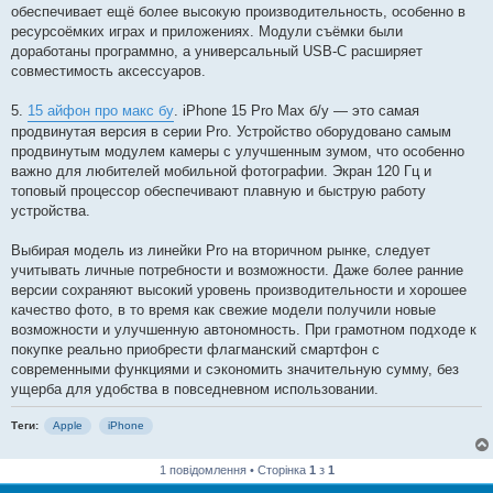
обеспечивает ещё более высокую производительность, особенно в
ресурсоёмких играх и приложениях. Модули съёмки были
доработаны программно, а универсальный USB-C расширяет
совместимость аксессуаров.
5.
15 айфон про макс бу
. iPhone 15 Pro Max б/у — это самая
продвинутая версия в серии Pro. Устройство оборудовано самым
продвинутым модулем камеры с улучшенным зумом, что особенно
важно для любителей мобильной фотографии. Экран 120 Гц и
топовый процессор обеспечивают плавную и быструю работу
устройства.
Выбирая модель из линейки Pro на вторичном рынке, следует
учитывать личные потребности и возможности. Даже более ранние
версии сохраняют высокий уровень производительности и хорошее
качество фото, в то время как свежие модели получили новые
возможности и улучшенную автономность. При грамотном подходе к
покупке реально приобрести флагманский смартфон с
современными функциями и сэкономить значительную сумму, без
ущерба для удобства в повседневном использовании.
Теги:
Apple
iPhone
1 повідомлення • Сторінка
1
з
1