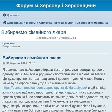
Форум м.Херсону і Херсонщини
Допомога
Херсонський форум
Спілкування та дозвілля
Здоров'я та медицина
Вибираємо сімейного лкаря
1 повідомлення • Сторінка
1
з
1
Uyenneas
Співрозмовник
Вибираємо сімейного лкаря
П
30 березня 2026, 20:13
о
в
Я вважаю, що найкраще обирати багатопрофільні центри, де все в
і
одному місці. Ми всією родиною спостерігаємося в Sensum Medical.
д
о
Це дуже зручно, бо там працюють і дорослі, і дитячі лікарі. Коли у
м
мене була оформлена угода з сімейним лікарем
л
е
https://sensummedical.com.ua/poslugy-za-deklaratsiyeyu/
в цій клініці,
н
життя стало набагато простішим. Тепер, якщо дитина захворіла, я
н
я
просто дзвоню і нас записують на той же день. Мені подобається, що
лікарі там молоді, прогресивні й не лікують за методиками
тридцятирічної давнини. Клініка сама по собі дуже світла і сучасна,
дитина навіть не боїться туди заходити. Плюс, якщо потрібно здати