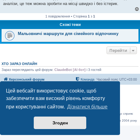
аналізи, це теж можна зробити на місці швидко і без істерик.
1 повідомлення • Сторінка
1
з
1
Схожі теми
Мальовничі маршрути для сімейного відпочинку
Перейти
ХТО ЗАРАЗ ОНЛАЙН
Зараз переглядають цей форум:
ClaudeBot [AI бот]
і 3 гостей
Херсонський форум
Команда
Часовий пояс
UTC+03:00
Цей вебсайт використовує cookie, щоб
Працює на phpBB® Forum Software © phpBB Limited
Конфіденційність
|
Умови
забезпечити вам високий рівень комфорту
при користуванні сайтом.
Дізнатися більше
«Херсонський форум» – приватний, незалежний інтерактивний веб-ресурс, що сприяє
комунікації через глобальну мережу Інтернет.
Відкривайте
hf.ua
та приєднуйтесь до дружньої спільноти, яка тут спілкується з 2004 року
Згоден
до сьогодні. © Всі права захищені.