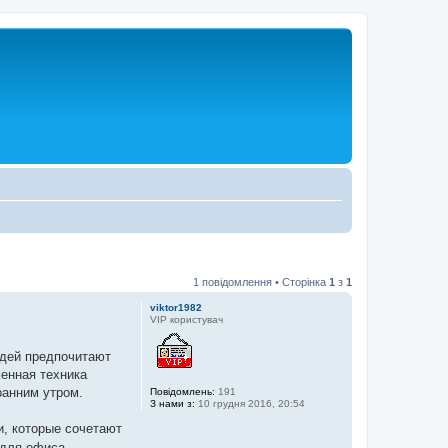
1 повідомлення • Сторінка
1
з
1
viktor1982
VIP користувач
юдей предпочитают
енная техника
ранним утром.
Повідомлень:
191
З нами з:
10 грудня 2016, 20:54
, которые сочетают
 для офиса.