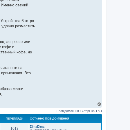
. Именно свежий
 Устройства быстро
 удобно разместить
но, эспрессо или
с кофе и
ственный кофе, но
считанные на
 применения. Это
образа жизни.
я,
Д
о
1 повідомлення • Сторінка
1
з
1
г
о
ПЕРЕГЛЯДИ
ОСТАННЄ ПОВІДОМЛЕННЯ
р
и
DimaDima
1013