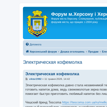
Форум м.Херсону і Хе
Форум міста Херсону. Спілкування, публікаці
форумів міста, що працює з 2004 року
Допомога
Херсонський форум
Дошка оголошень
Продам
Еле
Электрическая кофемолка
Электрическая кофемолка
П
viktor1982
»
11 травня 2026, 14:42
о
в
Электрическая кофемолка давно стала незаменимой т
і
готовить напиток дома, ведь свежемолотые зерна позв
д
о
помогает быстро приготовить любимый напиток без ли
м
л
е
Чешский бренд Tescoma
https://tescoma.com.ua/ru/melka
н
стильный внешний вид, надежность и удобство использ