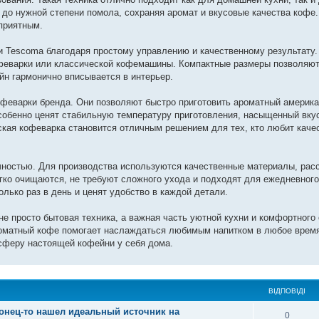
 до нужной степени помола, сохраняя аромат и вкусовые качества кофе
приятным.
 Tescoma благодаря простому управлению и качественному результату.
офеварки или классической кофемашины. Компактные размеры позволяют
йн гармонично вписывается в интерьер.
феварки бренда. Они позволяют быстро приготовить ароматный америка
собенно ценят стабильную температуру приготовления, насыщенный вку
ская кофеварка становится отличным решением для тех, кто любит каче
чностью. Для производства используются качественные материалы, рас
гко очищаются, не требуют сложного ухода и подходят для ежедневного
лько раз в день и ценят удобство в каждой детали.
е просто бытовая техника, а важная часть уютной кухни и комфортного 
роматный кофе помогает наслаждаться любимым напитком в любое врем
осферу настоящей кофейни у себя дома.
ВІДПОВІДІ
конец-то нашел идеальный источник на
0