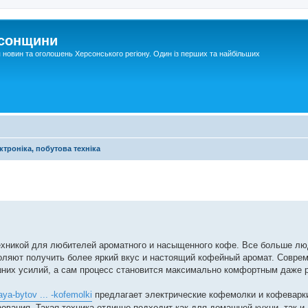
рсонщини
я новин та оголошень Херсонського регіону. Один із перших та найбільших
ктроніка, побутова техніка
ехникой для любителей ароматного и насыщенного кофе. Все больше л
оляют получить более яркий вкус и настоящий кофейный аромат. Соврем
шних усилий, а сам процесс становится максимально комфортным даже 
ya-bytov ... -kofemolki
предлагает электрические кофемолки и кофеварки
ования. Такая техника отлично подходит как для домашней кухни, так и