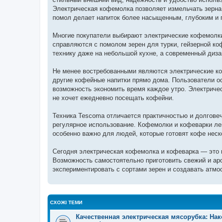
н
я
Электрическая кофемолка позволяет измельчать зерна
помол делает напиток более насыщенным, глубоким и 
Многие покупатели выбирают электрические кофемолки
справляются с помолом зерен для турки, гейзерной к
технику даже на небольшой кухне, а современный диза
Не менее востребованными являются электрические ко
другие кофейные напитки прямо дома. Пользователи о
возможность экономить время каждое утро. Электриче
не хочет ежедневно посещать кофейни.
Техника Tescoma отличается практичностью и долгове
регулярное использование. Кофемолки и кофеварки ле
особенно важно для людей, которые готовят кофе неско
Сегодня электрическая кофемолка и кофеварка — это н
Возможность самостоятельно приготовить свежий и а
экспериментировать с сортами зерен и создавать атм
СХОЖІ ТЕМИ
Качественная электрическая мясорубка: На