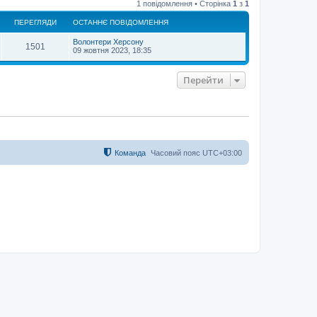
1 повідомлення • Сторінка
1
з
1
г
о
ПЕРЕГЛЯДИ
ОСТАННЄ ПОВІДОМЛЕННЯ
р
и
Волонтери Херсону
1501
09 жовтня 2023, 18:35
Перейти
Команда
Часовий пояс
UTC+03:00