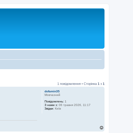
1 повідомлення • Сторінка
1
з
1
dofamin35
Мовчазний
Повідомлень:
1
З нами з:
06 травня 2026, 11:17
Звідки:
Київ
Д
о