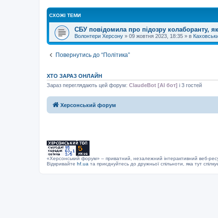
н
я
СХОЖІ ТЕМИ
СБУ повідомила про підозру колаборанту, як
Волонтери Херсону
»
09 жовтня 2023, 18:35
» в
Каховськ
Повернутись до “Політика”
ХТО ЗАРАЗ ОНЛАЙН
Зараз переглядають цей форум:
ClaudeBot [AI бот]
і 3 гостей
Херсонський форум
«Херсонський форум» – приватний, незалежний інтерактивний веб-ресур
Відкривайте
hf.ua
та приєднуйтесь до дружньої спільноти, яка тут спілку