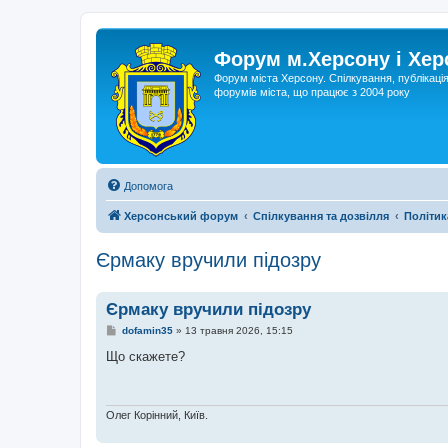
Форум м.Херсону і Хе
Форум міста Херсону. Спілкування, публікаці
форумів міста, що працює з 2004 року
Допомога
Херсонський форум
Спілкування та дозвілля
Політик
Єрмаку вручили підозру
Єрмаку вручили підозру
П
dofamin35
»
13 травня 2026, 15:15
о
в
Що скажете?
і
д
о
м
л
Олег Корінний, Київ.
е
н