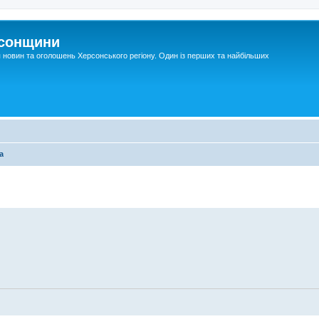
рсонщини
я новин та оголошень Херсонського регіону. Один із перших та найбільших
а