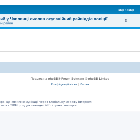
ВІДПОВІДІ
ий у Чаплинці очолив окупаційний райвідділ поліції
0
ий район
Працює на phpBB® Forum Software © phpBB Limited
Конфіденційність
|
Умови
с, що сприяє комунікації через глобальну мережу Інтернет.
ється з 2004 року до сьогодні. © Всі права захищені.