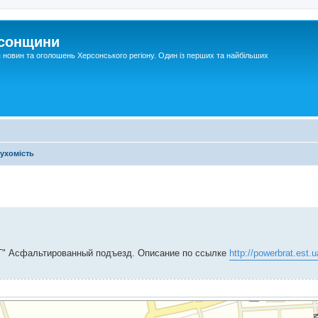
рсонщини
я новин та оголошень Херсонського регіону. Один із перших та найбільших
ухомість
Т" Асфальтированный подъезд. Описание по ссылке
http://powerbrat.est.