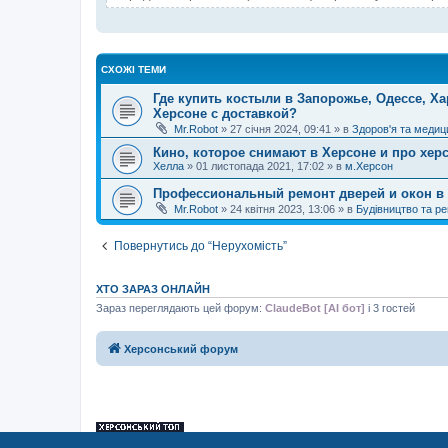
СХОЖІ ТЕМИ
Где купить костыли в Запорожье, Одессе, Ха
Херсоне с доставкой?
Mr.Robot
»
27 січня 2024, 09:41
» в
Здоров'я та медиц
Кино, которое снимают в Херсоне и про хер
Хелла
»
01 листопада 2021, 17:02
» в
м.Херсон
Профессиональный ремонт дверей и окон в 
Mr.Robot
»
24 квітня 2023, 13:06
» в
Будівництво та р
Повернутись до “Нерухомість”
ХТО ЗАРАЗ ОНЛАЙН
Зараз переглядають цей форум:
ClaudeBot [AI бот]
і 3 гостей
Херсонський форум