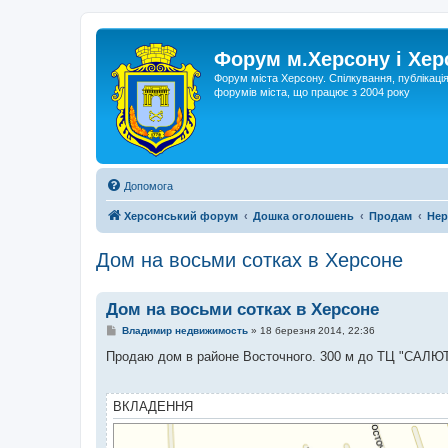
Форум м.Херсону і Хе
Форум міста Херсону. Спілкування, публікаці
форумів міста, що працює з 2004 року
Допомога
Херсонський форум
Дошка оголошень
Продам
Нер
Дом на восьми сотках в Херсоне
Дом на восьми сотках в Херсоне
П
Владимир недвижимость
»
18 березня 2014, 22:36
о
в
Продаю дом в районе Восточного. 300 м до ТЦ "САЛЮ
і
д
о
м
ВКЛАДЕННЯ
л
е
н