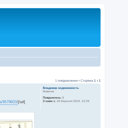
1 повідомлення • Сторінка
1
з
1
Владимир недвижимость
Новачок
Повідомлень:
6
З нами з:
18 березня 2014, 22:26
ua/9579603/
[/url]