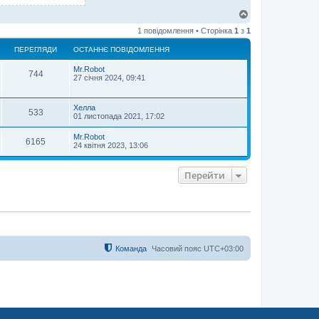
Д
о
1 повідомлення • Сторінка
1
з
1
г
о
ПЕРЕГЛЯДИ
ОСТАННЄ ПОВІДОМЛЕННЯ
р
и
Mr.Robot
744
27 січня 2024, 09:41
Хелла
533
01 листопада 2021, 17:02
Mr.Robot
6165
24 квітня 2023, 13:06
Перейти
Команда
Часовий пояс
UTC+03:00