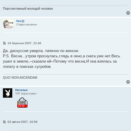
о
м
л
Перспективный молодой человек
е
н
н
hex@
я
Співрозмовник
П
24 березня 2007, 22:46
о
в
Да..дискуссия умерла..типично по женски.
і
P.S. Весна...утром проснулась,глядь в окно,а снега уже нет.Весь
д
о
ушел в землю,--сказали ей--Потому что весна,И она взялась за
м
лопату в поисках сугробов.
л
е
н
QUO NON ASCENDAM
н
я
Наталья
VIP користувач
П
02 квітня 2007, 16:56
о
в