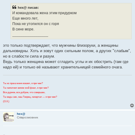
в
і
hex@ писав:
д
о
И командовала жена этим придурком
м
Еще много лет,
л
е
Пока не утопился он с горя
н
В сине море.
н
я
_________________
это только подтверждает, что мужчины близоруки, а женщины
дальновидны. Хоть и зовут одих сильным полом, а других "слабым",
но в слабости сила и разум.
Ведь только женщина может сгладить углы и их обострить (там где
надо ей) и только её называют хранительницей семейного очага.
Ты из праха меня изваял, я при чем?
Ты наполнил вином мой фиал, я при чем?
Все дурное, все доброе, что совершаю,
Ты ведь сам, наш Творец, начертал — я при чем?
(О.Х.)
hex@
Співрозмовник