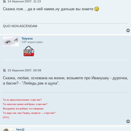
П
14 березня 2007, 11:13
о
в
Сказка лож....да в ней намек,ну дальше вы знаете
і
д
о
м
л
QUO NON ASCENDAM
е
н
н
Tatyana
я
VIP користувач
П
15 березня 2007, 06:58
о
в
Сказка, любая, основана на жизни, возьмите про Иванушку - дурочка,
і
а басни? - "Лебедь,рак и щука".
д
о
м
л
е
Ты из праха меня изваял, я при чем?
н
Ты наполнил вином мой фиал, я при чем?
н
я
Все дурное, все доброе, что совершаю,
Ты ведь сам, наш Творец, начертал — я при чем?
(О.Х.)
hex@