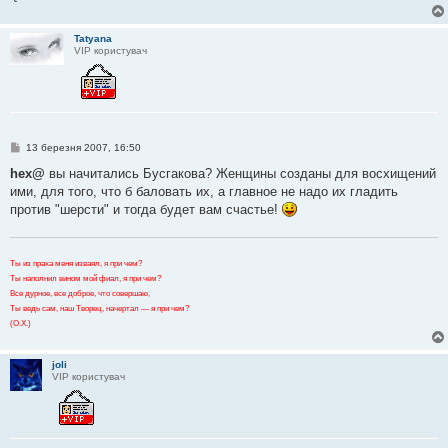
е
н
н
Tatyana
я
VIP користувач
П
13 березня 2007, 16:50
о
в
hex@
вы начитались Бусгакова? Женщины созданы для восхищений
і
ими, для того, что б баловать их, а главное не надо их гладить
д
о
против "шерсти" и тогда будет вам счастье!
м
л
е
н
Ты из праха меня изваял, я при чем?
н
я
Ты наполнил вином мой фиал, я при чем?
Все дурное, все доброе, что совершаю,
Ты ведь сам, наш Творец, начертал — я при чем?
(О.Х.)
joli
VIP користувач