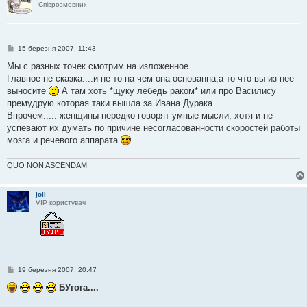
Співрозмовник
П
15 березня 2007, 11:43
о
в
Мы с разных точек смотрим на изложенное.
і
Главное не сказка....и не то на чем она основанна,а то что вы из нее
д
о
выносите
А там хоть *щуку лебедь раком* или про Василису
м
премудрую которая таки вышла за Ивана Дурака ..
л
е
Впрочем..... женщины нередко говорят умные мысли, хотя и не
н
успевают их думать по причине несогласованности скоростей работы
н
я
мозга и речевого аппарата
QUO NON ASCENDAM
joli
VIP користувач
П
19 березня 2007, 20:47
о
в
БУгога....
і
д