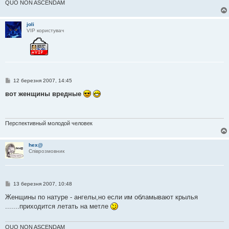
л
QUO NON ASCENDAM
е
н
н
joli
я
VIP користувач
П
12 березня 2007, 14:45
о
в
вот женщины вредные
і
д
о
м
л
Перспективный молодой человек
е
н
н
hex@
я
Співрозмовник
П
13 березня 2007, 10:48
о
в
Женщины по натуре - ангелы,но если им обламывают крылья
і
.......приходится летать на метле
д
о
м
л
QUO NON ASCENDAM