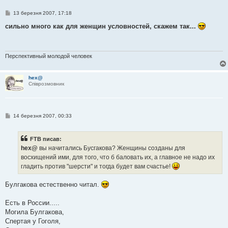
П
13 березня 2007, 17:18
о
в
сильно много как для женщин условностей, скажем так...
і
д
о
м
л
Перспективный молодой человек
е
н
н
hex@
я
Співрозмовник
П
14 березня 2007, 00:33
о
в
і
FTB писав:
д
о
hex@
вы начитались Бусгакова? Женщины созданы для
м
восхищений ими, для того, что б баловать их, а главное не надо их
л
е
гладить против "шерсти" и тогда будет вам счастье!
н
н
я
Булгакова естественно читал.
Есть в России.....
Могила Булгакова,
Спертая у Гоголя,