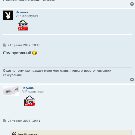
е
н
н
Наталья
я
VIP користувач
П
24 травня 2007, 19:13
о
в
Сам противный
і
д
о
м
л
Судя по тому, как трахает меня моя жизнь, пипец, я просто чертовски
е
сексуальна!!!
н
н
я
Tatyana
VIP користувач
П
24 травня 2007, 19:41
о
в
і
hex@ писав:
д