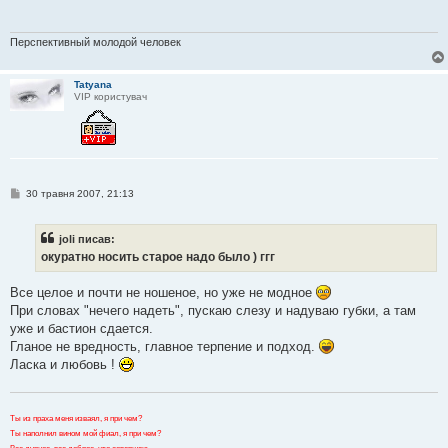
д
о
м
л
Перспективный молодой человек
е
н
н
Tatyana
я
VIP користувач
П
30 травня 2007, 21:13
о
в
і
joli писав:
д
о
окуратно носить старое надо было ) ггг
м
л
е
Все целое и почти не ношеное, но уже не модное
н
При словах "нечего надеть", пускаю слезу и надуваю губки, а там
н
я
уже и бастион сдается.
Гланое не вредность, главное терпение и подход.
Ласка и любовь !
Ты из праха меня изваял, я при чем?
Ты наполнил вином мой фиал, я при чем?