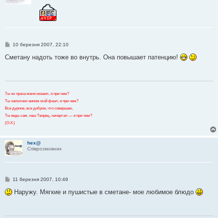
П
10 березня 2007, 22:10
о
в
Сметану надоть тоже во внутрь. Она повышает патенцию!
і
д
о
м
л
е
Ты из праха меня изваял, я при чем?
н
Ты наполнил вином мой фиал, я при чем?
н
я
Все дурное, все доброе, что совершаю,
Ты ведь сам, наш Творец, начертал — я при чем?
(О.Х.)
hex@
Співрозмовник
П
11 березня 2007, 10:49
о
в
Наружу. Мягкие и пушистые в сметане- мое любимое блюдо
і
д
о
м