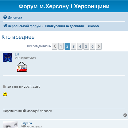
Форум м.Херсону і Херсонщини
Допомога
Херсонський форум
Спілкування та дозвілля
Любов
Кто вреднее
1
2
3
4
5
6
Поперед.
Далі
109 повідомлень
joli
VIP користувач
П
10 березня 2007, 21:59
о
в
і
д
о
м
л
Перспективный молодой человек
е
н
н
Tatyana
я
VIP користувач