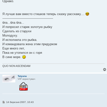
Однако.
Я лучше вам вместо стишков теперь сказку расскажу....
-----------------------------------------------------
бла...бла бла...
И попросил старик золотую рыбку
Сделать из старухи
Молодуху.
И исполнила это рыбка.
И командовала жена этим придурком
Еще много лет,
Пока не утопился он с горя
В сине море.
QUO NON ASCENDAM
Tatyana
VIP користувач
П
14 березня 2007, 10:43
о