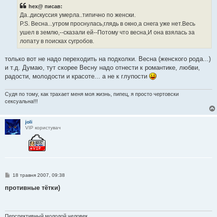
і
hex@ писав:
д
о
Да..дискуссия умерла..типично по женски.
м
P.S. Весна...утром проснулась,глядь в окно,а снега уже нет.Весь
л
е
ушел в землю,--сказали ей--Потому что весна,И она взялась за
н
лопату в поисках сугробов.
н
я
только вот не надо переходить на подколки. Весна (женского рода...)
и т.д. Думаю, тут скорее Весну надо отнести к романтике, любви,
радости, молодости и красоте... а не к глупости
Судя по тому, как трахает меня моя жизнь, пипец, я просто чертовски
сексуальна!!!
joli
VIP користувач
П
18 травня 2007, 09:38
о
в
противные тётки)
і
д
о
м
л
Перспективный молодой человек