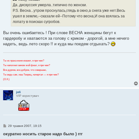
о
Да..дискуссия умерла..типично по женски.
м
P.S. Весна...утром проснулась,глядь в окно,а снега уже нет.Весь
л
е
ушел в землю,--сказали ей--Потому что весна,И она взялась за
н
лопату в поисках сугробов.
н
я
Вы очень ошибаетесь ! При слове ВЕСНА женщины бегут к
гардеробу и хватаются за голову с криком - дорогой, а мне нечего
надеть, ведь лето скоро !! и куда мы поедем отдыхать?
Ты из праха меня изваял, я при чем?
Ты наполнил вином мой фиал, я при чем?
Все дурное, все доброе, что совершаю,
Ты ведь сам, наш Творец, начертал — я при чем?
(О.Х.)
joli
VIP користувач
П
29 травня 2007, 19:15
о
в
окуратно носить старое надо было ) ггг
і