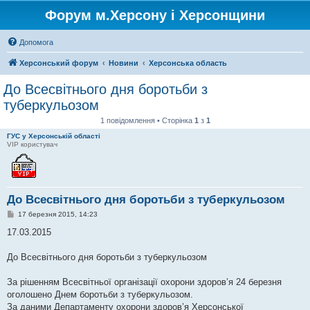
Форум м.Херсону і Херсонщини
Допомога
Херсонський форум
Новини
Херсонська область
До Всесвітнього дня боротьби з
туберкульозом
1 повідомлення • Сторінка
1
з
1
ГУС у Херсонській області
VIP користувач
До Всесвітнього дня боротьби з туберкульозом
П
17 березня 2015, 14:23
о
в
17.03.2015
і
д
о
До Всесвітнього дня боротьби з туберкульозом
м
л
е
За рішенням Всесвітньої організації охорони здоров’я 24 березня
н
оголошено Днем боротьби з туберкульозом.
н
я
За даними Департаменту охорони здоров’я Херсонської