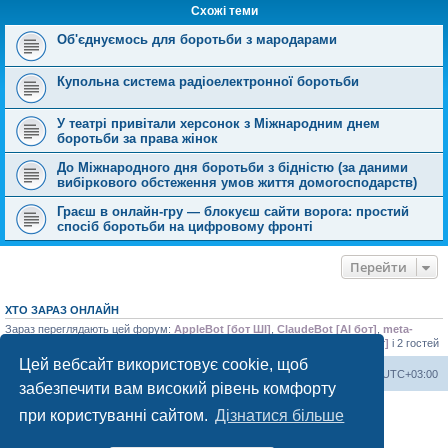
Схожі теми
Об'єднуємось для боротьби з мародарами
Купольна система радіоелектронної боротьби
У театрі привітали херсонок з Міжнародним днем
боротьби за права жінок
До Міжнародного дня боротьби з бідністю (за даними
вибіркового обстеження умов життя домогосподарств)
Граєш в онлайн-гру — блокуєш сайти ворога: простий
спосіб боротьби на цифровому фронті
Перейти
ХТО ЗАРАЗ ОНЛАЙН
Зараз переглядають цей форум:
AppleBot [бот ШІ]
,
ClaudeBot [AI бот]
,
meta-
externalagent [бот ШІ]
,
SleepBot [бот]
,
Яндекс.Пошук [пошуковий бот]
і 2 гостей
Цей вебсайт використовує cookie, щоб
Херсонський форум
Команда
Часовий пояс
UTC+03:00
забезпечити вам високий рівень комфорту
Працює на phpBB® Forum Software © phpBB Limited
при користуванні сайтом.
Дізнатися більше
Конфіденційність
|
Умови