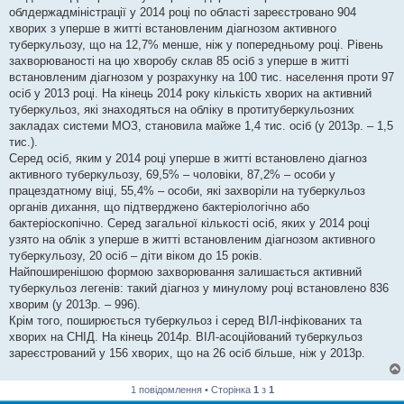
облдержадміністрації у 2014 році по області зареєстровано 904
хворих з уперше в житті встановленим діагнозом активного
туберкульозу, що на 12,7% менше, ніж у попередньому році. Рівень
захворюваності на цю хворобу склав 85 осіб з уперше в житті
встановленим діагнозом у розрахунку на 100 тис. населення проти 97
осіб у 2013 році. На кінець 2014 року кількість хворих на активний
туберкульоз, які знаходяться на обліку в протитуберкульозних
закладах системи МОЗ, становила майже 1,4 тис. осіб (у 2013р. – 1,5
тис.).
Серед осіб, яким у 2014 році уперше в житті встановлено діагноз
активного туберкульозу, 69,5% – чоловіки, 87,2% – особи у
працездатному віці, 55,4% – особи, які захворіли на туберкульоз
органів дихання, що підтверджено бактеріологічно або
бактеріоскопічно. Серед загальної кількості осіб, яких у 2014 році
узято на облік з уперше в житті встановленим діагнозом активного
туберкульозу, 20 осіб – діти віком до 15 років.
Найпоширенішою формою захворювання залишається активний
туберкульоз легенів: такий діагноз у минулому році встановлено 836
хворим (у 2013р. – 996).
Крім того, поширюється туберкульоз і серед ВІЛ-інфікованих та
хворих на СНІД. На кінець 2014р. ВІЛ-асоційований туберкульоз
зареєстрований у 156 хворих, що на 26 осіб більше, ніж у 2013р.
1 повідомлення • Сторінка
1
з
1