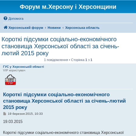
Форум м.Херсону і Херсонщини
Допомога
Херсонський форум
Новини
Херсонська область
Короткі підсумки соціально-економічного
становища Херсонської області за січень-
лютий 2015 року
1 повідомлення • Сторінка
1
з
1
ГУС у Херсонській області
VIP користувач
Короткі підсумки соціально-економічного
становища Херсонської області за січень-лютий
2015 року
П
19 березня 2015, 10:33
о
в
19.03.2015
і
д
о
Короткі підсумки соціально-економічного становища Херсонської
м