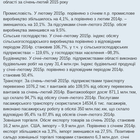
області за січень-лютий 2015 року
л
е
н
Промисловість. У лютому 2015р. порівняно з січнем п.р. промислове
н
я
виробництво збільшилось на 4,1%, а порівняно з лютим 2014р. –
зменшилось на 10,1%. За підсумками січня–лютого 2015р. обсяг
виробництва зменшився на 9,5%.
Сільське господарство. У січні–лютому 2015р. індекс обсягу
сільськогосподарського виробництва порівняно з відповідним
періодом 2014р. становив 106,7%, у т.ч. у сільськогосподарських
підприємствах – 119,6%, у господарствах населення –98,3%.
Будівництво. У січні–лютому 2015р. підприємствами області виконано
будівельних робіт на суму 31,4 млн.грн. Індекс будівельної продукції
у січні–лютому 2015р. порівняно з відповідним періодом 2014р.
становив 50,4%.
Транспорт. За січень–лютий 2015р. підприємствами транспорту
перевезено 1076,2 тис.т вантажів або 109,5% від обсягу перевезень
вантажів за січень–лютий 2014р. Вантажооборот досяг 871,1 млн.ткм,
що склало 94,7% від обсягу січня–лютого 2014р. Послугами
пасажирського транспорту скористалися 14534,6 тис. пасажирів,
виконано пасажирську роботу в обсязі 350 млн.пас.км, що склало
відповідно 95,4% та 87,8% від обсягів січня–лютого 2014р.
Зовнішня торгівля. Обсяг експорту товарів за січень 2015р. становив
16,2 млн.дол. США, імпорту – 9,9 млн.дол. Порівняно з січнем 2014р.
експорт збільшився на 3,3%, імпорт зменшився на 27,5%. Позитивне
сальдо зовнішньої торгівлі товарами становило 6,3 млн.дол. січні