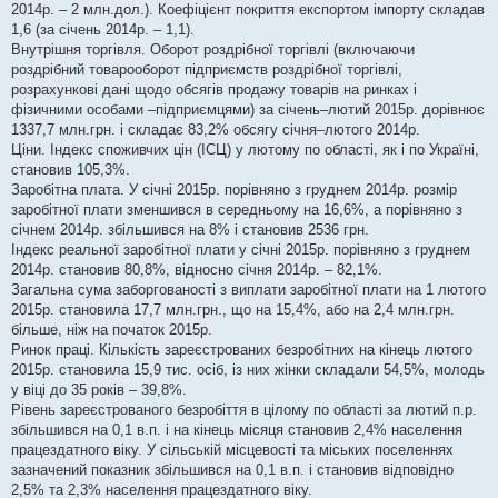
2014р. – 2 млн.дол.). Коефіцієнт покриття експортом імпорту складав
1,6 (за січень 2014р. – 1,1).
Внутрішня торгівля. Оборот роздрібної торгівлі (включаючи
роздрібний товарооборот підприємств роздрібної торгівлі,
розрахункові дані щодо обсягів продажу товарів на ринках і
фізичними особами –підприємцями) за січень–лютий 2015р. дорівнює
1337,7 млн.грн. і складає 83,2% обсягу січня–лютого 2014р.
Ціни. Індекс споживчих цін (ІСЦ) у лютому по області, як і по Україні,
становив 105,3%.
Заробітна плата. У січні 2015р. порівняно з груднем 2014р. розмір
заробітної плати зменшився в середньому на 16,6%, а порівняно з
січнем 2014р. збільшився на 8% і становив 2536 грн.
Індекс реальної заробітної плати у січні 2015р. порівняно з груднем
2014р. становив 80,8%, відносно січня 2014р. – 82,1%.
Загальна сума заборгованості з виплати заробітної плати на 1 лютого
2015р. становила 17,7 млн.грн., що на 15,4%, або на 2,4 млн.грн.
більше, ніж на початок 2015р.
Ринок праці. Кількість зареєстрованих безробітних на кінець лютого
2015р. становила 15,9 тис. осіб, із них жінки складали 54,5%, молодь
у віці до 35 років – 39,8%.
Рівень зареєстрованого безробіття в цілому по області за лютий п.р.
збільшився на 0,1 в.п. і на кінець місяця становив 2,4% населення
працездатного віку. У сільській місцевості та міських поселеннях
зазначений показник збільшився на 0,1 в.п. і становив відповідно
2,5% та 2,3% населення працездатного віку.