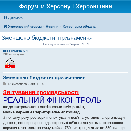
Форум м.Херсону і Херсонщини
Допомога
Херсонський форум
Новини
Херсонська область
Зменшено бюджетні призначення
1 повідомлення • Сторінка
1
з
1
Прес-служба КРУ
VIP користувач
Зменшено бюджетні призначення
П
12 листопада 2009, 11:00
о
Звітування громадськості
в
і
РЕАЛЬНИЙ ФІНКОНТРОЛЬ
д
о
м
щодо витрачання коштів казни всіх рівнів,
л
майна держави і територіальних громад
е
н
З початку року ревізори інспектували дев’ять установ та організацій.
н
До речі, всі перевірені підконтрольні об’єкти допустили фінансових
я
порушень загалом на суму майже 750 тис.грн., з яких на 330 тис. грн.