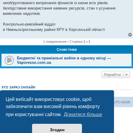
необґрунтованого витрачання фінансів із казни всіх рівнів,
безпідставне використання наявних ресурсів, стан з усунення
виявлених недоліків.
Контрольно-ревізійний відділ
в Нижньосірогозькому районі КРУ в Херсонській області
1 повідомлення • Сторінка
1
з
1
Схожі теми
Бюджетні та преміальні вейпи в одному місці —
Vaporesso.com.ua
Перейти
ХТО ЗАРАЗ ОНЛАЙН
Зараз переглядають цей форум:
ClaudeBot [AI бот]
і 1 гість
Цей вебсайт використовує cookie, щоб
Херсонський форум
Команда
Часовий пояс
UTC+03:00
забезпечити вам високий рівень комфорту
Працює на phpBB® Forum Software © phpBB Limited
при користуванні сайтом.
Дізнатися більше
Конфіденційність
|
Умови
Згоден