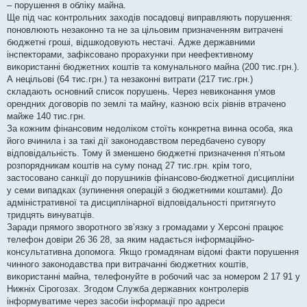
– порушення в обліку майна.
Ще під час контрольних заходів посадовці виправляють порушення:
поновлюють незаконно та не за цільовим призначенням витрачені
бюджетні гроші, відшкодовують нестачі. Адже державними
інспекторами, зафіксовано прорахунки при неефективному
використанні бюджетних коштів та комунального майна (200 тис.грн.).
А нецільові (64 тис.грн.) та незаконні витрати (217 тис.грн.)
складають основний список порушень. Через невиконання умов
орендних договорів по землі та майну, казною всіх рівнів втрачено
майже 140 тис.грн.
За кожним фінансовим недоліком стоїть конкретна винна особа, яка
його вчинила і за такі дії законодавством передбачено сувору
відповідальність. Тому й зменшено бюджетні призначення п’ятьом
розпорядникам коштів на суму понад 27 тис.грн. крім того,
застосовано санкції до порушників фінансово-бюджетної дисципліни
у семи випадках (зупинення операцій з бюджетними коштами). До
адміністративної та дисциплінарної відповідальності притягнуто
тридцять винуватців.
Заради прямого зворотного зв’язку з громадами у Херсоні працює
телефон довіри 26 36 28, за яким надається інформаційно-
консультативна допомога. Якщо громадянам відомі факти порушення
чинного законодавства при витрачанні бюджетних коштів,
використанні майна, телефонуйте в робочий час за номером 2 17 91 у
Нижніх Сірогозах. Згодом Служба державних контролерів
інформуватиме через засоби інформації про адреси