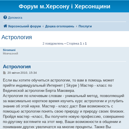
Форум м.Херсону і Херсонщини
Допомога
Херсонський форум
Дошка оголошень
Послуги
Астрология
2 повідомлень • Сторінка
1
з
1
Siromani
Мовчазний
Астрология
П
20 квітня 2010, 15:34
о
в
Если вы хотите обучиться астрологии, то вам в помощь может
і
прийти индивидуальный Интернет ( Skype ) Мастер - класс по
д
о
Ведической астрологии Берта Маковера.
м
Астрология по ключевым словам - уникальный метод, позволяющий
л
е
за максимально короткое время изучить курс астрологии и углубить
н
знание об этой науке. Мастер - класс даст Вам возможность с
н
я
помощью астрологии понять свою природу и природу своих близких.
Пройдя мастер –класс, Вы получите новую профессию, совершенно
по-другому взгляните на этот мир, Ваши возможности в общении и
понимании других увеличатся на многие проценты. Также Вы