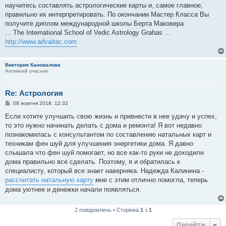
научитесь составлять астрологические карты и, самое главное,
правильно их интерпретировать. По окончании Мастер Класса Вы
получите диплом международной школы Берта Маковера
... The International School of Vedic Astrology Grahas …
http://www.advaitac.com
Виктория Кановалова
Активний учасник
Re: Астрология
П
08 жовтня 2018, 12:32
о
в
Если хотите улучшить свою жизнь и привнести в нее удачу и успех,
і
то это нужно начинать делать с дома и ремонта! Я вот недавно
д
о
познакомилась с консультантом по составлению натальных карт и
м
техникам фен шуй для улучшения энергетики дома. Я давно
л
е
слышала что фен шуй помогает, но все как-то руки не доходили
н
дома правильно все сделать. Поэтому, я и обратилась к
н
я
специалисту, который все знает наверняка. Надежда Калинина -
рассчитать натальную карту
мне с этим отлично помогла, теперь
дома уютнее и денежки начали появляться.
2 повідомлень • Сторінка
1
з
1
Перейти