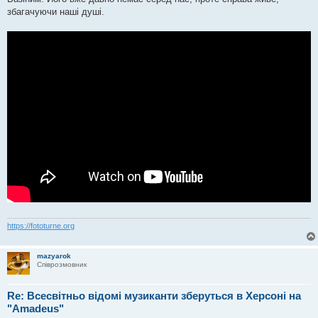
н
я
збагачуючи наші душі.
https://fototurne.org
mazyarok
Співрозмовник
Re: Всесвітньо відомі музиканти зберуться в Херсоні на
"Amadeus"