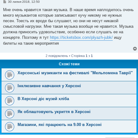
П
30 липня 2018, 12:50
о
в
Мне очень нравится такая музыка. В наше время наплодилось очень
і
много музыкантов которые записывают кучу никому не нужных
д
о
песен. Тоесть их вроде бы слушают, но они не несут никакой
м
смысловой нагрузки. Мне такая музыка вообще не нравится. Музыка
л
е
должна приносить удовольствие, особенно если слушать ее на
н
концерте. Поэтому я тут
https://ticketsbox.com/plyazh-jubk/
ищу
н
я
билеты на такие мероприятия
2 повідомлень • Сторінка
1
з
1
Схожі теми
Херсонські музиканти на фестивалі "Мельпомена Таврії"
Інклюзивне навчання у Херсоні
В Херсоні діє музей хліба
Як облаштовують укриття в Херсоні
Магазини, які працюють на 9.00 в Херсоні