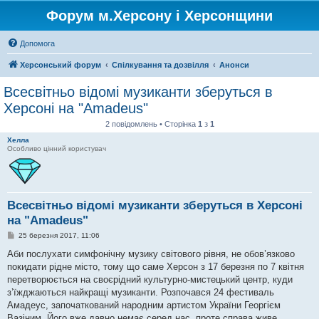
Форум м.Херсону і Херсонщини
Допомога
Херсонський форум
Спілкування та дозвілля
Анонси
Всесвітньо відомі музиканти зберуться в
Херсоні на "Amadeus"
2 повідомлень • Сторінка
1
з
1
Хелла
Особливо цінний користувач
Всесвітньо відомі музиканти зберуться в Херсоні
на "Amadeus"
П
25 березня 2017, 11:06
о
в
Аби послухати симфонічну музику світового рівня, не обов’язково
і
покидати рідне місто, тому що саме Херсон з 17 березня по 7 квітня
д
о
перетворюється на своєрідний культурно-мистецький центр, куди
м
з’їжджаються найкращі музиканти. Розпочався 24 фестиваль
л
е
Амадеус, започаткований народним артистом України Георгієм
н
Вазіним. Його вже давно немає серед нас, проте справа живе,