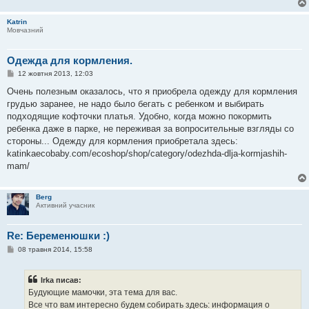
м
л
Katrin
е
Мовчазний
н
н
я
Одежда для кормления.
П
12 жовтня 2013, 12:03
о
в
Очень полезным оказалось, что я приобрела одежду для кормления
і
грудью заранее, не надо было бегать с ребенком и выбирать
д
о
подходящие кофточки платья. Удобно, когда можно покормить
м
ребенка даже в парке, не переживая за вопросительные взгляды со
л
е
стороны... Одежду для кормления приобретала здесь:
н
katinkaecobaby.com/ecoshop/shop/category/odezhda-dlja-kormjashih-
н
я
mam/
Berg
Активний учасник
Re: Беременюшки :)
П
08 травня 2014, 15:58
о
в
і
Irka писав:
д
о
Будующие мамочки, эта тема для вас.
м
Все что вам интересно будем собирать здесь: информация о
л