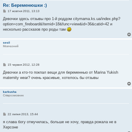
я
Re: Беременюшки :)
П
17 жовтня 2011, 13:13
о
в
Девочки здесь отзывы про 1-й роддом citymama.ks.ua/index.php?
і
option=com_fireboard&Itemid=18&func=view&id=36&catid=42 и
д
о
несколько рассказов про роды там
м
л
е
sesil
н
Мовчазний
н
я
П
15 червня 2012, 12:28
о
в
Девочки а кто-то покпал вещи для беременныо от Marina Yukish
і
maternity wear? очень красивые, хотелось бы отзывы
д
о
м
л
karkusha
е
Співрозмовник
н
н
я
П
22 липня 2013, 15:44
о
в
я слава богу отмучилась, больше не хочу, правда рожала не в
і
Херсоне
д
о