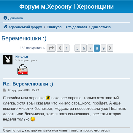
Форум м.Херсону і Херсонщини
Допомога
Херсонський форум
Спілкування та дозвілля
Для батьків
Беременюшки :)
Сторінка
8
з
9
1
5
6
7
8
9
Поперед.
Далі
162 повідомлень
…
Наталья
VIP користувач
Re: Беременюшки :)
П
10 грудня 2008, 15:24
о
в
Спасибки мои хорошие
пока все хорошо, только желтоватый
і
слегка, хотя врач сказала что ничего страшного, пройдет. А еще
д
о
немного животик беспокоит, медсестра посоветовала уже Плантекс
м
давать или Эспумизан, хотя я пока сомневаюсь, все-таки вторая
л
е
неделя только
н
н
я
Судя по тому, как трахает меня моя жизнь, пипец, я просто чертовски