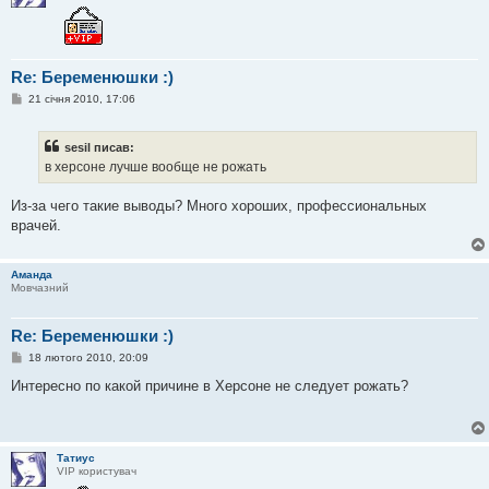
Re: Беременюшки :)
П
21 січня 2010, 17:06
о
в
і
sesil писав:
д
о
в херсоне лучше вообще не рожать
м
л
е
Из-за чего такие выводы? Много хороших, профессиональных
н
врачей.
н
я
Аманда
Мовчазний
Re: Беременюшки :)
П
18 лютого 2010, 20:09
о
в
Интересно по какой причине в Херсоне не следует рожать?
і
д
о
м
л
Татиус
е
VIP користувач
н
н