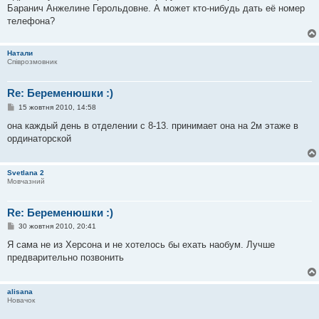
і
Баранич Анжелине Герольдовне. А может кто-нибудь дать её номер
д
о
телефона?
м
л
е
Натали
н
Співрозмовник
н
я
Re: Беременюшки :)
П
15 жовтня 2010, 14:58
о
в
она каждый день в отделении с 8-13. принимает она на 2м этаже в
і
ординаторской
д
о
м
л
Svetlana 2
е
Мовчазний
н
н
я
Re: Беременюшки :)
П
30 жовтня 2010, 20:41
о
в
Я сама не из Херсона и не хотелось бы ехать наобум. Лучше
і
предварительно позвонить
д
о
м
л
alisana
е
Новачок
н
н