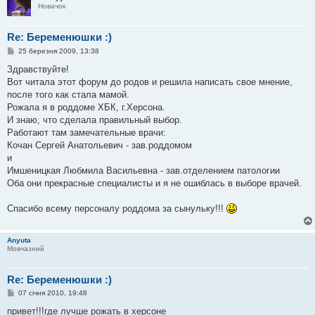
Новачок
Re: Беременюшки :)
П
25 березня 2009, 13:38
о
в
Здравствуйте!
і
Вот читала этот форум до родов и решила написать свое мнение,
д
о
после того как стала мамой.
м
Рожала я в роддоме ХБК, г.Херсона.
л
е
И знаю, что сделала правильный выбор.
н
Работают там замечательные врачи:
н
я
Кочан Сергей Анатольевич - зав.роддомом
и
Имшеницкая Любмила Васильевна - зав.отделением патологии
Оба они прекрасные специалисты и я не ошиблась в выборе врачей.
Спасибо всему персоналу роддома за сынульку!!!
Anyuta
Мовчазний
Re: Беременюшки :)
П
07 січня 2010, 19:48
о
в
привет!!!где лучше рожать в херсоне