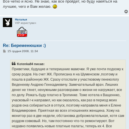
Все четко и ясно. Не знаю, как все пройдет, но буду наеяться на
лучшее, чего и Вам желаю.
Наталья
VIP користувач
Re: Беременюшки :)
П
15 грудня 2008, 11:34
о
в
і
Kotenka84 писав:
д
о
Приветики, будущие и теперишние мамочки. Я уже почти подхожу к
м
сроку родов. На счет ЖК. Прописана я на Шуменском ,поэтому и
л
е
пошла в районную ЖК. Сразу отослали у участковому гинекологу
н
Веденееву Андрею Геннадиевичу. Замечательный врач. Лишних
н
я
денег не тянет, ненужными разговорами о жизни не нагружает, все
по делу. Рожать буду платно в Тропинке. Тоже хотела к Ващеннко,
учасковый г-к направил, но как оказалось, как раз в период моих
родов она собираеться в отпуск, поэтому направила меня к Елене
Владимировне. Приятная во всех отношениях женщина. Хожу на
монитор раз в две недели, обстановка доброжелательная, хотя сам
роддом совковый. Но, там постоянно что-то ремонтируют. Вот
недавно появились новые платные палаты, теперь их 4. Все