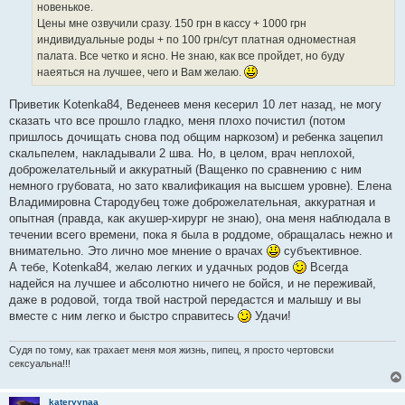
новенькое.
Цены мне озвучили сразу. 150 грн в кассу + 1000 грн
индивидуальные роды + по 100 грн/сут платная одноместная
палата. Все четко и ясно. Не знаю, как все пройдет, но буду
наеяться на лучшее, чего и Вам желаю.
Приветик Kotenka84, Веденеев меня кесерил 10 лет назад, не могу
сказать что все прошло гладко, меня плохо почистил (потом
пришлось дочищать снова под общим наркозом) и ребенка зацепил
скальпелем, накладывали 2 шва. Но, в целом, врач неплохой,
доброжелательный и аккуратный (Ващенко по сравнению с ним
немного грубовата, но зато квалификация на высшем уровне). Елена
Владимировна Стародубец тоже доброжелательная, аккуратная и
опытная (правда, как акушер-хирург не знаю), она меня наблюдала в
течении всего времени, пока я была в роддоме, обращалась нежно и
внимательно. Это лично мое мнение о врачах
субъективное.
А тебе, Kotenka84, желаю легких и удачных родов
Всегда
надейся на лучшее и абсолютно ничего не бойся, и не переживай,
даже в родовой, тогда твой настрой передастся и малышу и вы
вместе с ним легко и быстро справитесь
Удачи!
Судя по тому, как трахает меня моя жизнь, пипец, я просто чертовски
сексуальна!!!
kateryynaa