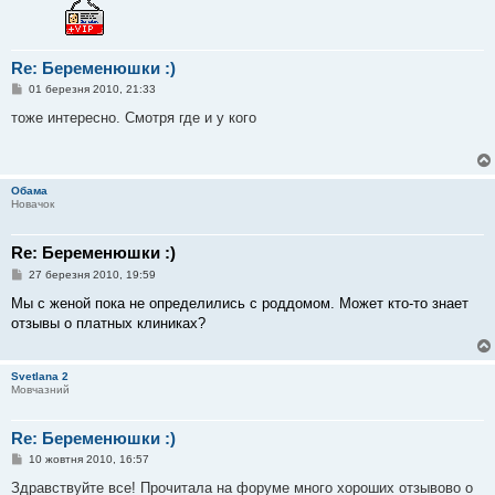
я
Re: Беременюшки :)
П
01 березня 2010, 21:33
о
в
тоже интересно. Смотря где и у кого
і
д
о
м
л
Обама
е
Новачок
н
н
я
Re: Беременюшки :)
П
27 березня 2010, 19:59
о
в
Мы с женой пока не определились с роддомом. Может кто-то знает
і
отзывы о платных клиниках?
д
о
м
л
Svetlana 2
е
Мовчазний
н
н
я
Re: Беременюшки :)
П
10 жовтня 2010, 16:57
о
в
Здравствуйте все! Прочитала на форуме много хороших отзывово о