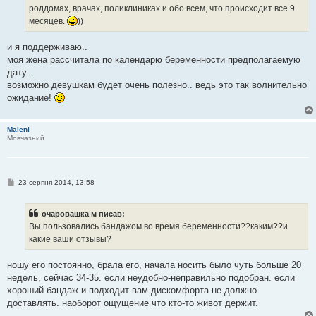
е
роддомах, врачах, поликлиниках и обо всем, что происходит все 9
н
месяцев.
))
н
я
и я поддерживаю..
моя жена рассчитала по календарю беременности предполагаемую
дату..
возможно девушкам будет очень полезно.. ведь это так волнительно
ожидание!
Maleni
Мовчазний
П
23 серпня 2014, 13:58
о
в
і
очаровашка м писав:
д
о
Вы пользовались бандажом во время беременности??каким??и
м
какие ваши отзывы?
л
е
н
ношу его постоянно, брала его, начала носить было чуть больше 20
н
я
недель, сейчас 34-35. если неудобно-неправильно подобран. если
хороший бандаж и подходит вам-дискомфорта не должно
доставлять. наоборот ощущение что кто-то живот держит.