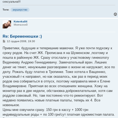
сексуальна!!!
Теги:
акушерство
Kotenka84
Мовчазний
Re: Беременюшки :)
П
12 грудня 2008, 19:30
о
в
Приветики, будущие и теперишние мамочки. Я уже почти подхожу к
і
сроку родов. На счет ЖК. Прописана я на Шуменском ,поэтому и
д
о
пошла в районную ЖК. Сразу отослали у участковому гинекологу
м
Веденееву Андрею Геннадиевичу. Замечательный врач. Лишних
л
е
денег не тянет, ненужными разговорами о жизни не нагружает, все по
н
делу. Рожать буду платно в Тропинке. Тоже хотела к Ващеннко,
н
я
учасковый г-к направил, но как оказалось, как раз в период моих
родов она собираеться в отпуск, поэтому направила меня к Елене
Владимировне. Приятная во всех отношениях женщина. Хожу на
монитор раз в две недели, обстановка доброжелательная, хотя сам
роддом совковый. Но, там постоянно что-то ремонтируют. Вот
недавно появились новые платные палаты, теперь их 4. Все
новенькое.
Цены мне озвучили сразу. 150 грн в кассу + 1000 грн
индивидуальные роды + по 100 грн/сут платная одноместная палата.