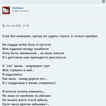
Любимая
Співрозмовник
П
08 січня 2007, 17:35
о
в
і
Стих без названия, прошу не судить строго, я только пробую:
д
о
м
На сердце моём боль и пустота
л
е
Мне надоело всюду ошибатся
н
Хочу быть маленькой... но жаль нельзя
н
я
И с детством нам приходится расстаться.
А "эта" жизнь - водоворот сует
Мне страшно в ней...
Я задыхаюсь
Как жаль - назад дороги нет...
И с неудачами я вновь смиряюсь!
Я многое хотела изменить...
Но знаю от проблем не убегают
Но можно взять и всё забыть
Хотя такое врятли забывают...