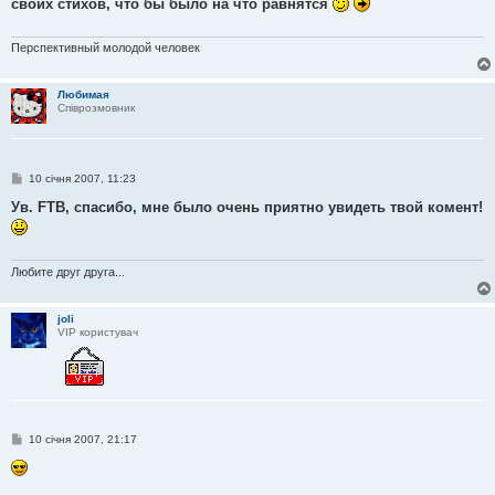
своих стихов, что бы было на что равнятся
д
о
м
л
Перспективный молодой человек
е
н
н
Любимая
я
Співрозмовник
П
10 січня 2007, 11:23
о
в
Ув. FTB, спасибо, мне было очень приятно увидеть твой комент!
і
д
о
м
л
Любите друг друга...
е
н
н
joli
я
VIP користувач
П
10 січня 2007, 21:17
о
в
і
д