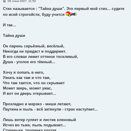
П
09 січня 2007, 11:50
о
в
Стих называется : "Тайна души". Это первый мой стих... судите
і
по всей строгойсти, буду учится
д
о
м
И так...
л
е
н
Тайна души
н
я
Он парень серьёзный, весёлый,
Никогда не придаст и поддержит.
В его словах лежит оттенок тоскливый,
Душа - уголок его тёмный...
Хочу я попать в него,
Узнать как там и что там,
Что там таится, что он скрывает
Может зверь, может ужас,
И вот он дверь открывает...
Прохладно и мерзко - миши летают,
Паутина и пыль - всё затянули - страх наступает...
Лишь ветер гуляет и листик кленовый
Исчез во тьме, пыль подымает...
Ступеньки, тропинка крутая,