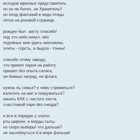
исходов мрачных представитель.
но он не Ангел, не Хранитель!!
он плод фантазий в виде птицы,
пятно на розовой странице.
рожден был. аисту спасибо!
под это небо кинул, ибо
подобных мне здесь миллионы,
элиты - горсть, а быдла - тонны!
спасибо этому заводу,
что принял парня на работу.
пришел без опыта салага,
ни боевых наград, ни флага.
нужна ль семья? к чему стремиться?
взлететь на миг и покружиться?
начать КАК с чистого листа
счастливой паре без гнезда?
и все в порядке у элиты:
рты широки, и морды сыты.
но скоро выборы! что дальше?
не захлебнуться б в море фальши!