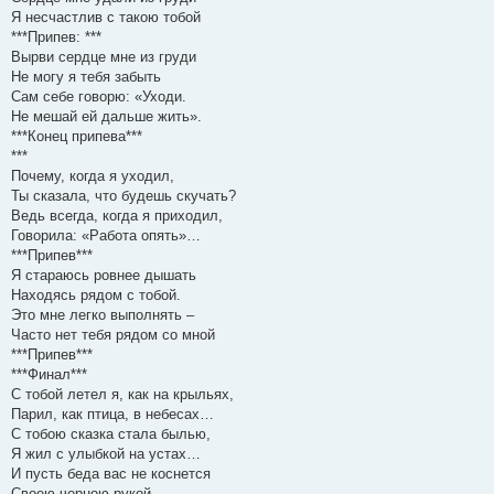
н
я
Я несчастлив с такою тобой
***Припев: ***
Вырви сердце мне из груди
Не могу я тебя забыть
Сам себе говорю: «Уходи.
Не мешай ей дальше жить».
***Конец припева***
***
Почему, когда я уходил,
Ты сказала, что будешь скучать?
Ведь всегда, когда я приходил,
Говорила: «Работа опять»…
***Припев***
Я стараюсь ровнее дышать
Находясь рядом с тобой.
Это мне легко выполнять –
Часто нет тебя рядом со мной
***Припев***
***Финал***
С тобой летел я, как на крыльях,
Парил, как птица, в небесах…
С тобою сказка стала былью,
Я жил с улыбкой на устах…
И пусть беда вас не коснется
Своею черною рукой,