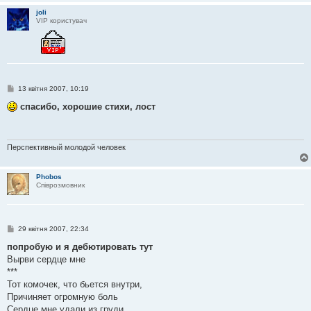
joli
VIP користувач
П
13 квітня 2007, 10:19
о
в
спасибо, хорошие стихи, лост
і
д
о
м
л
Перспективный молодой человек
е
н
н
Phobos
я
Співрозмовник
П
29 квітня 2007, 22:34
о
в
попробую и я дебютировать тут
і
Вырви сердце мне
д
о
***
м
Тот комочек, что бьется внутри,
л
е
Причиняет огромную боль
н
Сердце мне удали из груди