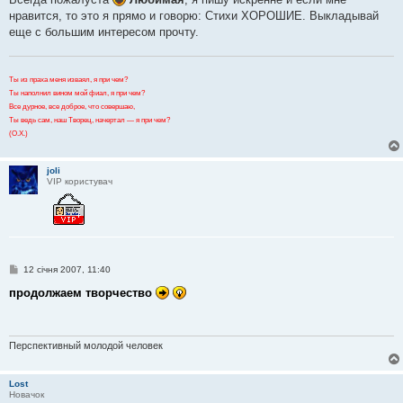
нравится, то это я прямо и говорю: Стихи ХОРОШИЕ. Выкладывай
еще с большим интересом прочту.
Ты из праха меня изваял, я при чем?
Ты наполнил вином мой фиал, я при чем?
Все дурное, все доброе, что совершаю,
Ты ведь сам, наш Творец, начертал — я при чем?
(О.Х.)
joli
VIP користувач
П
12 січня 2007, 11:40
о
в
продолжаем творчество
і
д
о
м
л
Перспективный молодой человек
е
н
н
Lost
я
Новачок