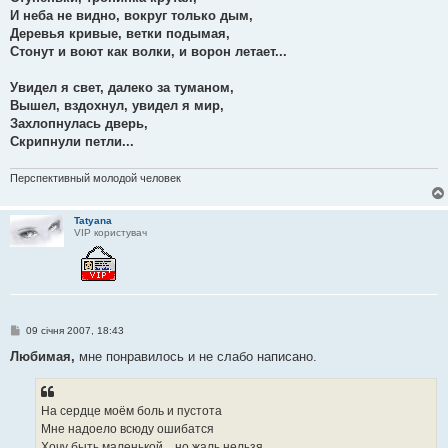
И неба не видно, вокруг только дым,
Деревья кривые, ветки подымая,
Стонут и воют как волки, и ворон летает...
Увидел я свет, далеко за туманом,
Вышел, вздохнул, увидел я мир,
Захлопнулась дверь,
Скрипнули петли...
Перспективный молодой человек
Tatyana
VIP користувач
П
09 січня 2007, 18:43
о
в
Любимая,
мне понравилось и не слабо написано.
і
д
о
м
На сердце моём боль и пустота
л
е
Мне надоело всюду ошибатся
н
Хочу быть маленькой... но жаль нельзя