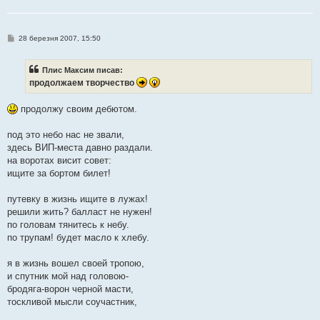
П
28 березня 2007, 15:50
о
в
і
Плис Максим писав:
д
о
продолжаем творчество
м
л
е
продолжу своим дебютом.
н
н
я
под это небо нас не звали,
здесь ВИП-места давно раздали.
на воротах висит совет:
ищите за бортом билет!
путевку в жизнь ищите в лужах!
решили жить? балласт не нужен!
по головам тянитесь к небу.
по трупам! будет масло к хлебу.
я в жизнь вошел своей тропою,
и спутник мой над головою-
бродяга-ворон черной масти,
тоскливой мысли соучастник,