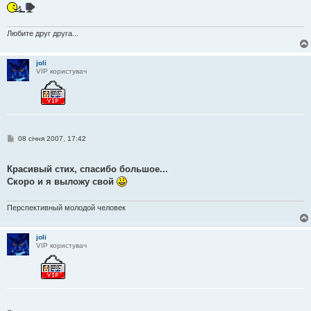
Любите друг друга...
joli
VIP користувач
П
08 січня 2007, 17:42
о
в
і
Красивый стих, спасибо большое...
д
о
Скоро и я выложу свой
м
л
е
Перспективный молодой человек
н
н
я
joli
VIP користувач