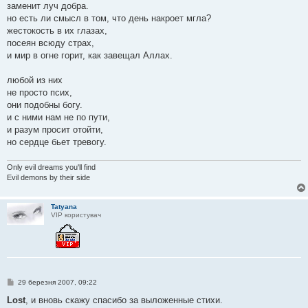
заменит луч добра.
но есть ли смысл в том, что день накроет мгла?
жестокость в их глазах,
посеян всюду страх,
и мир в огне горит, как завещал Аллах.
любой из них
не просто псих,
они подобны богу.
и с ними нам не по пути,
и разум просит отойти,
но сердце бьет тревогу.
Only evil dreams you'll find
Evil demons by their side
Tatyana
VIP користувач
П
29 березня 2007, 09:22
о
в
Lost
, и вновь скажу спасибо за выложенные стихи.
і