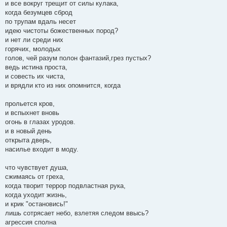
и все вокруг трещит от силы кулака,
н
я
когда безумцев сброд
по трупам вдаль несет
идею чистоты божественных пород?
и нет ли среди них
горячих, молодых
голов, чей разум полон фантазий,грез пустых?
ведь истина проста,
и совесть их чиста,
и врядли кто из них опомнится, когда
прольется кров,
и вспыхнет вновь
огонь в глазах уродов.
и в новый день
открыта дверь,
насилье входит в моду.
что чувствует душа,
сжимаясь от греха,
когда творит террор подвластная рука,
когда уходит жизнь,
и крик "остановись!"
лишь сотрясает небо, взлетяя следом ввысь?
агрессия сполна