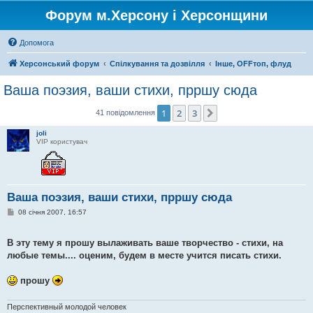
Форум м.Херсону і Херсонщини
Допомога
Херсонський форум
Спілкування та дозвілля
Інше, OFFтоп, флуд
Ваша поэзия, ваши стихи, прршу сюда
1
2
3
Далі
41 повідомлення
joli
VIP користувач
Ваша поэзия, ваши стихи, прршу сюда
П
08 січня 2007, 16:57
о
в
і
В эту тему я прошу вылаживать ваше творчество - стихи, на
д
о
любые темы.... оценим, будем в месте учится писать стихи.
м
л
е
прошу
н
н
я
Перспективный молодой человек