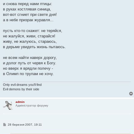
и снова перед нами птицы:
в руках костлявая синица,
вот-вот сгниет при свете дня!
а в небе призрак журавля...
пусть кто-то скажет: не теряйся,
не жалуйся, живи, старайся!
живу, не жалуюсь, стараюсь,
в дерьме увидеть жизнь пытаюсь.
не всем найти наверх дорогу,
и долог путь от червя к Богу.
но вверх я врядли полечу -
в Олимп по трупам не хочу.
Only evil dreams you'll find
Evil demons by their side
admin
Адміністратор форуму
П
28 березня 2007, 19:11
о
в