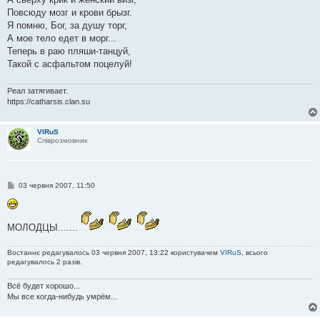
Повсюду мозг и крови брызг.
Я помню, Бог, за душу торг,
А мое тело едет в морг...
Теперь в раю пляши-танцуй,
Такой с асфальтом поцелуй!
Реал затягивает.
https://catharsis.clan.su
VIRuS
Співрозмовник
П
03 червня 2007, 11:50
о
в
і
д
МОЛОДЦЫ.......
о
м
л
Востаннє редагувалось 03 червня 2007, 13:22 користувачем
VIRuS
, всього
е
редагувалось 2 разів.
н
н
я
Всё будет хорошо...
Мы все когда-нибудь умрём...