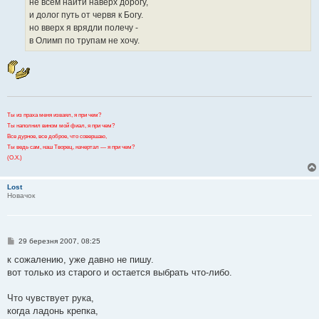
не всем найти наверх дорогу,
н
и долог путь от червя к Богу.
н
я
но вверх я врядли полечу -
в Олимп по трупам не хочу.
Ты из праха меня изваял, я при чем?
Ты наполнил вином мой фиал, я при чем?
Все дурное, все доброе, что совершаю,
Ты ведь сам, наш Творец, начертал — я при чем?
(О.Х.)
Lost
Новачок
П
29 березня 2007, 08:25
о
в
к сожалению, уже давно не пишу.
і
вот только из старого и остается выбрать что-либо.
д
о
м
Что чувствует рука,
л
е
когда ладонь крепка,
н