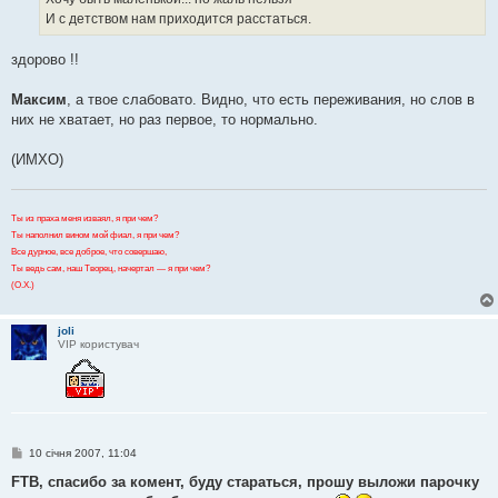
н
я
И с детством нам приходится расстаться.
здорово !!
Максим
, а твое слабовато. Видно, что есть переживания, но слов в
них не хватает, но раз первое, то нормально.
(ИМХО)
Ты из праха меня изваял, я при чем?
Ты наполнил вином мой фиал, я при чем?
Все дурное, все доброе, что совершаю,
Ты ведь сам, наш Творец, начертал — я при чем?
(О.Х.)
joli
VIP користувач
П
10 січня 2007, 11:04
о
в
FTB, спасибо за комент, буду стараться, прошу выложи парочку
і