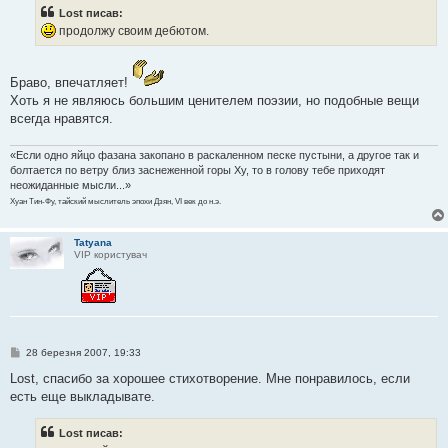
і
Lost писав:
д
о
продолжу своим дебютом.
м
л
е
н
Браво, впечатляет!
н
Хоть я не являюсь большим ценителем поэзии, но подобные вещи
я
всегда нравятся.
«Если одно яйцо фазана закопано в раскаленном песке пустыни, а другое так и
болтается по ветру близ заснеженной горы Ху, то в голову тебе приходят
неожиданные мысли...»
Хуан Тин-Фу, тайский мыслитель эпохи Дзян, VI век до н.э.
Tatyana
VIP користувач
П
28 березня 2007, 19:33
о
в
Lost, спасибо за хорошее стихотворение. Мне понравилось, если
і
есть еще выкладывате.
д
о
м
Lost писав:
л
е