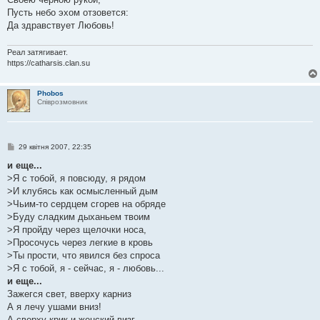
Пусть небо эхом отзовется:
Да здравствует Любовь!
Реал затягивает.
https://catharsis.clan.su
Phobos
Співрозмовник
П
29 квітня 2007, 22:35
о
в
и еще...
і
>Я с тобой, я повсюду, я рядом
д
о
>И клубясь как осмысленный дым
м
>Чьим-то сердцем сгорев на обряде
л
е
>Буду сладким дыханьем твоим
н
>Я пройду через щелочки носа,
н
я
>Просочусь через легкие в кровь
>Ты прости, что явился без спроса
>Я с тобой, я - сейчас, я - любовь...
и еще...
Зажегся свет, вверху карниз
А я лечу ушами вниз!
А сверху крик и женский визг,