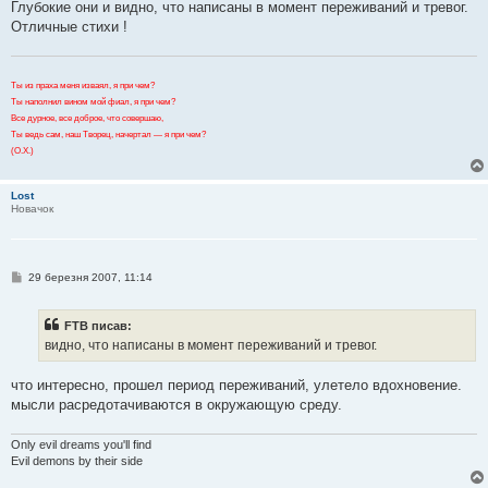
Глубокие они и видно, что написаны в момент переживаний и тревог.
д
о
Отличные стихи !
м
л
е
н
Ты из праха меня изваял, я при чем?
н
я
Ты наполнил вином мой фиал, я при чем?
Все дурное, все доброе, что совершаю,
Ты ведь сам, наш Творец, начертал — я при чем?
(О.Х.)
Lost
Новачок
П
29 березня 2007, 11:14
о
в
і
FTB писав:
д
о
видно, что написаны в момент переживаний и тревог.
м
л
е
что интересно, прошел период переживаний, улетело вдохновение.
н
мысли расредотачиваются в окружающую среду.
н
я
Only evil dreams you'll find
Evil demons by their side