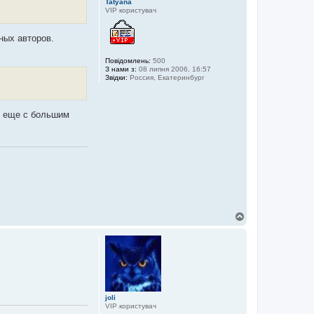
Tatyana
VIP користувач
тных авторов.
Повідомлень:
500
З нами з:
08 липня 2006, 16:57
Звідки:
Россия, Екатеринбург
й еще с большим
Д
о
г
о
р
и
joli
VIP користувач