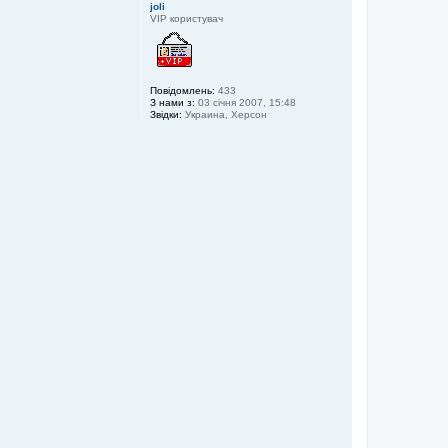
joli
VIP користувач
Повідомлень:
433
З нами з:
03 січня 2007, 15:48
Звідки:
Украина, Херсон