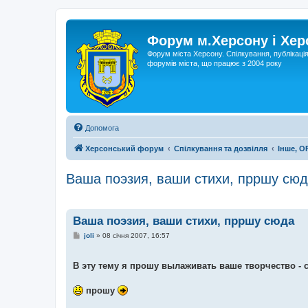
Форум м.Херсону і Хе
Форум міста Херсону. Спілкування, публікаці
форумів міста, що працює з 2004 року
Допомога
Херсонський форум
Спілкування та дозвілля
Інше, O
Ваша поэзия, ваши стихи, прршу сю
Ваша поэзия, ваши стихи, прршу сюда
П
joli
»
08 січня 2007, 16:57
о
в
і
В эту тему я прошу вылаживать ваше творчество - с
д
о
м
прошу
л
е