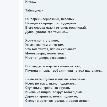
о
И так...
м
л
е
Тайна души
н
н
я
Он парень серьёзный, весёлый,
Никогда не придаст и поддержит.
В его словах лежит оттенок тоскливый,
Душа - уголок его тёмный...
Хочу я попать в него,
Узнать как там и что там,
Что там таится, что он скрывает
Может зверь, может ужас,
И вот он дверь открывает...
Прохладно и мерзко - миши летают,
Паутина и пыль - всё затянули - страх наступает...
Лишь ветер гуляет и листик кленовый
Исчез во тьме, пыль подымает...
Ступеньки, тропинка крутая,
И неба не видно, вокруг только дым,
Деревья кривые, ветки подымая,
Стонут и воют как волки, и ворон летает...