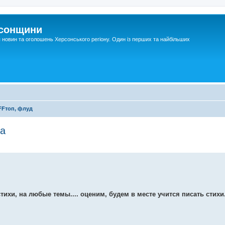
рсонщини
я новин та оголошень Херсонського регіону. Один із перших та найбільших
FFтоп, флуд
да
тихи, на любые темы.... оценим, будем в месте учится писать стихи