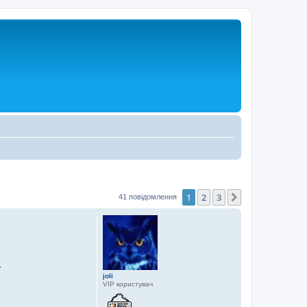
1
2
3
Далі
41 повідомлення
.
joli
VIP користувач