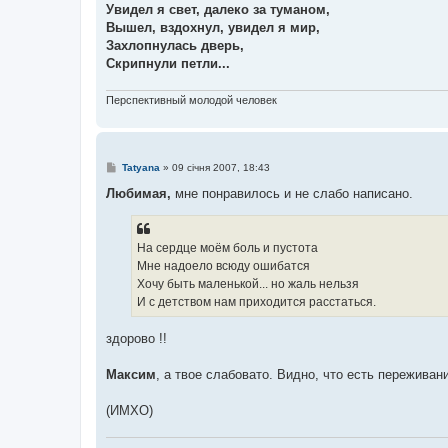
Увидел я свет, далеко за туманом,
Вышел, вздохнул, увидел я мир,
Захлопнулась дверь,
Скрипнули петли...
Перспективный молодой человек
П
Tatyana
»
09 січня 2007, 18:43
о
в
Любимая,
мне понравилось и не слабо написано.
і
д
о
м
На сердце моём боль и пустота
л
е
Мне надоело всюду ошибатся
н
Хочу быть маленькой... но жаль нельзя
н
я
И с детством нам приходится расстаться.
здорово !!
Максим
, а твое слабовато. Видно, что есть переживани
(ИМХО)