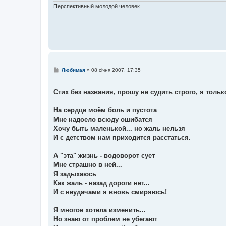
н
Перспективный молодой человек
н
я
П
Любимая
»
08 січня 2007, 17:35
о
в
і
Стих без названия, прошу не судить строго, я толь
д
о
м
На сердце моём боль и пустота
л
е
Мне надоело всюду ошибатся
н
Хочу быть маленькой... но жаль нельзя
н
я
И с детством нам приходится расстаться.
А "эта" жизнь - водоворот сует
Мне страшно в ней...
Я задыхаюсь
Как жаль - назад дороги нет...
И с неудачами я вновь смиряюсь!
Я многое хотела изменить...
Но знаю от проблем не убегают