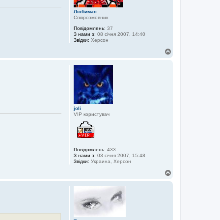
Любимая
Співрозмовник
Повідомлень:
37
З нами з:
08 січня 2007, 14:40
Звідки:
Херсон
Д
о
г
о
р
и
joli
VIP користувач
Повідомлень:
433
З нами з:
03 січня 2007, 15:48
Звідки:
Украина, Херсон
Д
о
г
о
р
и