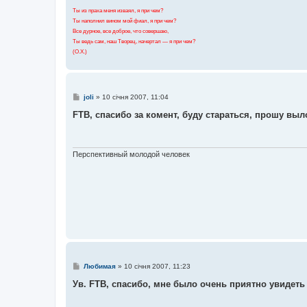
Ты из праха меня изваял, я при чем?
Ты наполнил вином мой фиал, я при чем?
Все дурное, все доброе, что совершаю,
Ты ведь сам, наш Творец, начертал — я при чем?
(О.Х.)
П
joli
»
10 січня 2007, 11:04
о
в
FTB, спасибо за комент, буду стараться, прошу вы
і
д
о
м
л
Перспективный молодой человек
е
н
н
я
П
Любимая
»
10 січня 2007, 11:23
о
в
Ув. FTB, спасибо, мне было очень приятно увидеть
і
д
о