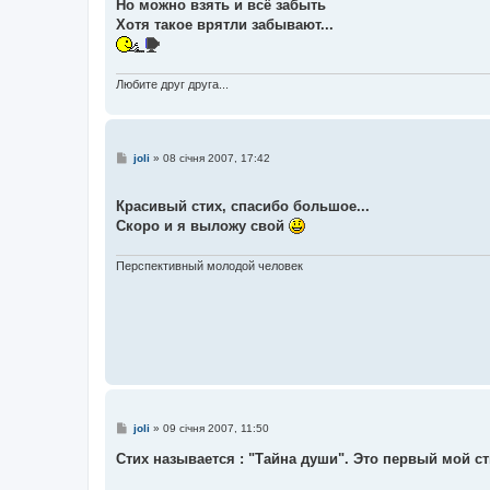
Но можно взять и всё забыть
Хотя такое врятли забывают...
Любите друг друга...
П
joli
»
08 січня 2007, 17:42
о
в
і
Красивый стих, спасибо большое...
д
о
Скоро и я выложу свой
м
л
е
Перспективный молодой человек
н
н
я
П
joli
»
09 січня 2007, 11:50
о
в
Стих называется : "Тайна души". Это первый мой сти
і
д