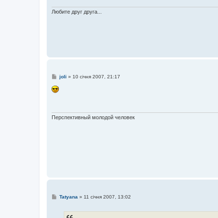
м
л
Любите друг друга...
е
н
н
я
П
joli
»
10 січня 2007, 21:17
о
в
і
д
о
м
л
Перспективный молодой человек
е
н
н
я
П
Tatyana
»
11 січня 2007, 13:02
о
в
і