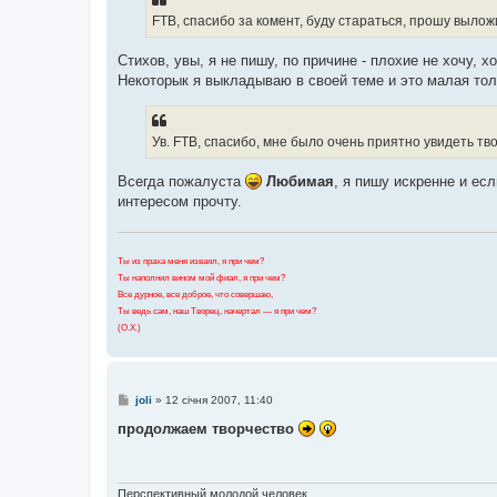
д
о
FTB, спасибо за комент, буду стараться, прошу вылож
м
л
е
Стихов, увы, я не пишу, по причине - плохие не хочу, 
н
Некоторык я выкладываю в своей теме и это малая тол
н
я
Ув. FTB, спасибо, мне было очень приятно увидеть тв
Всегда пожалуста
Любимая
, я пишу искренне и е
интересом прочту.
Ты из праха меня изваял, я при чем?
Ты наполнил вином мой фиал, я при чем?
Все дурное, все доброе, что совершаю,
Ты ведь сам, наш Творец, начертал — я при чем?
(О.Х.)
П
joli
»
12 січня 2007, 11:40
о
в
продолжаем творчество
і
д
о
м
л
Перспективный молодой человек