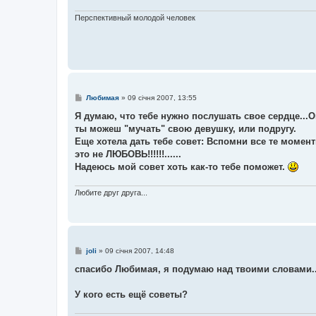
н
н
Перспективный молодой человек
я
П
Любимая
»
09 січня 2007, 13:55
о
в
Я думаю, что тебе нужно послушать свое сердце...О
і
ты можеш "мучать" свою девушку, или подругу.
д
о
Еще хотела дать тебе совет: Вспомни все те момент
м
это не ЛЮБОВЬ!!!!!!......
л
е
Надеюсь мой совет хоть как-то тебе поможет.
н
н
я
Любите друг друга...
П
joli
»
09 січня 2007, 14:48
о
в
спасибо Любимая, я подумаю над твоими словами..
і
д
о
У кого есть ещё советы?
м
л