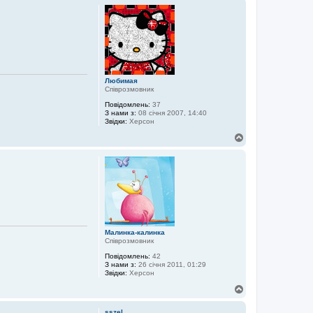
г
о
р
и
Любимая
Співрозмовник
Повідомлень:
37
З нами з:
08 січня 2007, 14:40
Звідки:
Херсон
Д
о
г
о
р
и
Малинка-калинка
Співрозмовник
Повідомлень:
42
З нами з:
26 січня 2011, 01:29
Звідки:
Херсон
Д
о
г
sszel