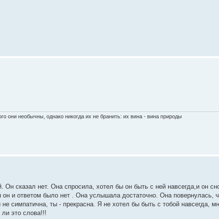
го они необычны, однако никогда их не бранить: их вина - вина природы
 Он сказал нет. Она спросила, хотел бы он быть с ней навсегда,и он сно
ы он и ответом было нет . Она услышала достаточно. Она повернулась, 
ы не симпатична, ты - прекрасна. Я не хотел бы быть с тобой навсегда, 
ли это слова!!!