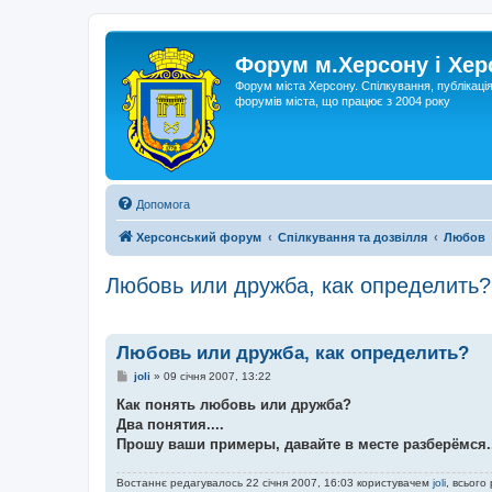
Форум м.Херсону і Хе
Форум міста Херсону. Спілкування, публікаці
форумів міста, що працює з 2004 року
Допомога
Херсонський форум
Спілкування та дозвілля
Любов
Любовь или дружба, как определить?
Любовь или дружба, как определить?
П
joli
»
09 січня 2007, 13:22
о
в
Как понять любовь или дружба?
і
Два понятия....
д
о
Прошу ваши примеры, давайте в месте разберёмся..
м
л
е
Востаннє редагувалось 22 січня 2007, 16:03 користувачем
joli
, всього