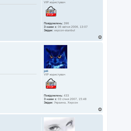
VIP користувач
Повідомлень:
396
З нами з:
06 квітня 2006, 13:07
Звідки:
xepcon-stanbul
Д
о
г
о
р
и
joli
VIP користувач
Повідомлень:
433
З нами з:
03 січня 2007, 15:48
Звідки:
Украина, Херсон
Д
о
г
о
р
и