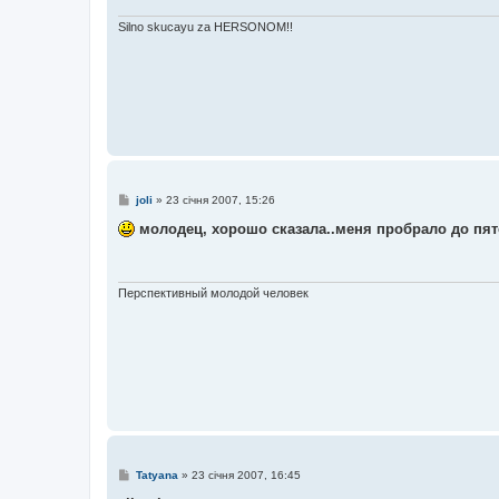
е
н
Silno skucayu za HERSONOM!!
н
я
П
joli
»
23 січня 2007, 15:26
о
в
молодец, хорошо сказала..меня пробрало до пят
і
д
о
м
л
Перспективный молодой человек
е
н
н
я
П
Tatyana
»
23 січня 2007, 16:45
о