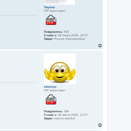
Tatyana
VIP користувач
Повідомлень:
500
З нами з:
08 липня 2006, 16:57
Звідки:
Россия, Екатеринбург
Д
о
г
о
р
и
viktoriya
VIP користувач
Повідомлень:
396
З нами з:
06 квітня 2006, 13:07
Звідки:
xepcon-stanbul
Д
о