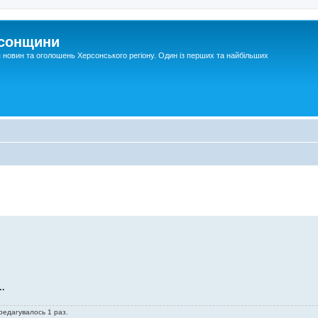
рсонщини
я новин та оголошень Херсонського регіону. Один із перших та найбільших
.
 редагувалось 1 раз.