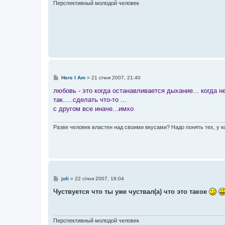
е
Перспективный молодой человек
н
н
я
П
Here I Am
»
21 січня 2007, 21:40
о
в
любовь - это когда останавливается дыхание... когда н
і
так.....сделать что-то ...
д
о
с другом все иначе...имхо
м
л
е
Разве человек властен над своими вкусами? Надо понять тех, у ко
н
н
я
П
joli
»
22 січня 2007, 16:04
о
в
Чуствуется что ты уже чуствал(а) что это такое
і
д
о
м
л
Перспективный молодой человек