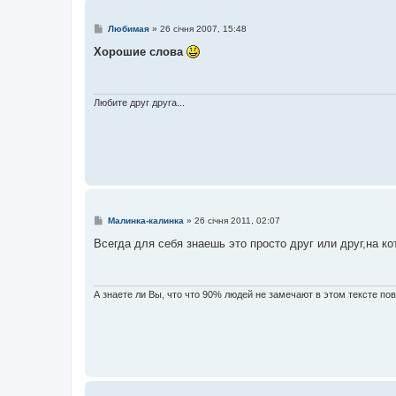
П
Любимая
»
26 січня 2007, 15:48
о
в
Хорошие слова
і
д
о
м
л
Любите друг друга...
е
н
н
я
П
Малинка-калинка
»
26 січня 2011, 02:07
о
в
Всегда для себя знаешь это просто друг или друг,на к
і
д
о
м
л
А знаете ли Вы, что что 90% людей не замечают в этом тексте по
е
н
н
я