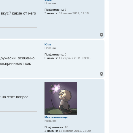
о
Новачок
р
Повідомлень:
7
и
 вкус? какие от него
З нами з:
07 липня 2011, 11:10
Д
о
г
Kitty
о
Новачок
р
Повідомлень:
6
и
дружески, особенно,
З нами з:
17 серпня 2011, 09:03
 воспринимает как
Д
о
г
о
р
и
 на этот вопрос.
Мечтательница
Новачок
Повідомлень:
18
З нами з:
13 жовтня 2011, 23:29