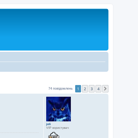
1
2
3
4
Далі
74 повідомлень
joli
VIP користувач