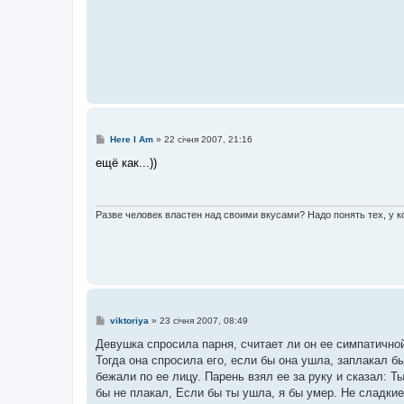
е
н
н
я
П
Here I Am
»
22 січня 2007, 21:16
о
в
ещё как...))
і
д
о
м
л
Разве человек властен над своими вкусами? Надо понять тех, у ко
е
н
н
я
П
viktoriya
»
23 січня 2007, 08:49
о
в
Девушка спросила парня, считает ли он ее симпатичной.
і
Тогда она спросила его, если бы она ушла, заплакал б
д
о
бежали по ее лицу. Парень взял ее за руку и сказал: Т
м
бы не плакал, Если бы ты ушла, я бы умер. Не сладкие 
л