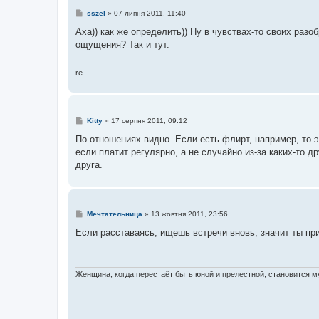
П
sszel
»
07 липня 2011, 11:40
о
в
Аха)) как же определить)) Ну в чувствах-то своих разоб
і
ощущения? Так и тут.
д
о
м
л
re
е
н
н
я
П
Kitty
»
17 серпня 2011, 09:12
о
в
По отношениях видно. Если есть флирт, например, то э
і
если платит регулярно, а не случайно из-за каких-то д
д
о
друга.
м
л
е
н
н
П
я
Мечтательница
»
13 жовтня 2011, 23:56
о
в
Если расставаясь, ищешь встречи вновь, значит ты пр
і
д
о
м
л
Женщина, когда перестаёт быть юной и прелестной, становится му
е
н
н
я