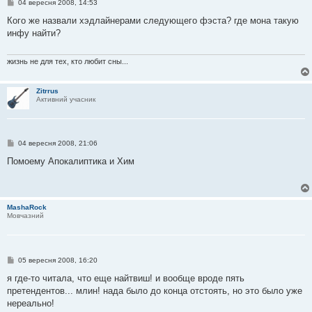
П
04 вересня 2008, 14:53
о
в
Кого же назвали хэдлайнерами следующего фэста? где мона такую
і
инфу найти?
д
о
м
л
жизнь не для тех, кто любит сны...
е
н
н
Zitrrus
я
Активний учасник
П
04 вересня 2008, 21:06
о
в
Помоему Апокалиптика и Хим
і
д
о
м
л
MashaRock
е
Мовчазний
н
н
я
П
05 вересня 2008, 16:20
о
в
я где-то читала, что еще найтвиш! и вообще вроде пять
і
претендентов... млин! нада было до конца отстоять, но это было уже
д
о
нереально!
м