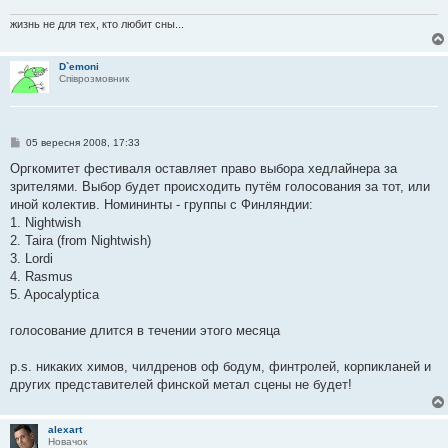
л
е
жизнь не для тех, кто любит сны...
н
н
я
D`emoni
Співрозмовник
П
05 вересня 2008, 17:33
о
в
Оргкомитет фестиваля оставляет право выбора хедлайнера за
і
зрителями. Выбор будет происходить путём голосования за тот, или
д
о
иной колектив. Номининты - группы с Финляндии:
м
1. Nightwish
л
е
2. Taira (from Nightwish)
н
3. Lordi
н
я
4. Rasmus
5. Apocalyptica
голосование длится в течении этого месяца
p.s. никаких химов, чилдренов оф бодум, финтролей, корпикланей и
других представителей финской метал сцены не будет!
alexart
Новачок