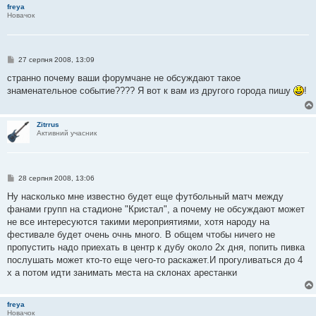
л
freya
е
Новачок
н
н
я
П
27 серпня 2008, 13:09
о
в
странно почему ваши форумчане не обсуждают такое
і
знаменательное событие???? Я вот к вам из другого города пишу
!
д
о
м
л
Zitrrus
е
Активний учасник
н
н
я
П
28 серпня 2008, 13:06
о
в
Ну насколько мне известно будет еще футбольный матч между
і
фанами групп на стадионе "Кристал", а почему не обсуждают может
д
о
не все интересуются такими мероприятиями, хотя народу на
м
фестивале будет очень очнь много. В общем чтобы ничего не
л
е
пропустить надо приехать в центр к дубу около 2х дня, попить пивка
н
послушать может кто-то еще чего-то раскажет.И прогуливаться до 4
н
я
х а потом идти занимать места на склонах арестанки
freya
Новачок