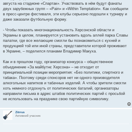
августа на стадионе «Спартак». Участвовать в нём будут фанаты
двух зарубежных групп – «Pain» и «Within Temptation». Как сообщили
в пресс-центре фестиваля, эти клубы серьезно подошли к турниру и
даже заказали футбольную форму.
- Чтобы показать многонациональность Херсонской области и
Украины в целом, планируется установить вдоль аллей парка Славы
палатки, где все желающие смогли бы познакомиться с кухней и
продукцией той или иной страны, представители которой проживают
в Украине, – поделился планами Владимир Макуха.
Как и в прошлом году, организатор конкурса – общественное
объединение «За майбутнє Херсона» – не отходит от
принципиальной позиции мероприятия: «Без политики, спиртного и
табака». Поэтому среди спонсоров нет ни одного производителя
алкогольных напитков и табачных изделий. А чтобы зрители смогли
хоть немного отдохнуть от политических баталий, организаторы
направили письма в адрес штабов политических партий с просьбой
не использовать на празднике свою партийную символику.
Zitrrus
Активний учасник