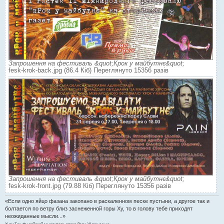
Запрошення на фестиваль &quot;Крок у майбутнє&quot;
fesk-krok-back.jpg (86.4 Кіб) Переглянуто 15356 разів
Запрошення на фестиваль &quot;Крок у майбутнє&quot;
fesk-krok-front.jpg (79.88 Кіб) Переглянуто 15356 разів
«Если одно яйцо фазана закопано в раскаленном песке пустыни, а другое так и
болтается по ветру близ заснеженной горы Ху, то в голову тебе приходят
неожиданные мысли...»