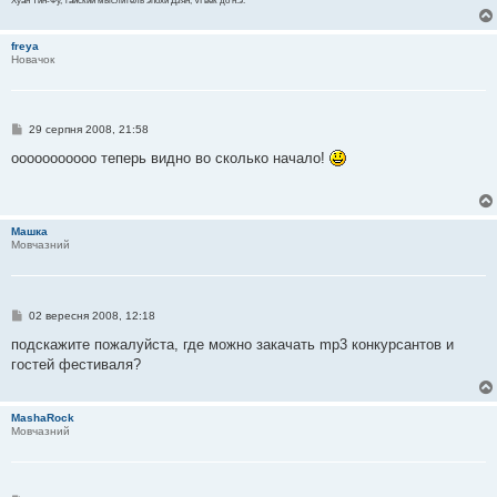
Хуан Тин-Фу, тайский мыслитель эпохи Дзян, VI век до н.э.
freya
Новачок
П
29 серпня 2008, 21:58
о
в
ооооооооооо теперь видно во сколько начало!
і
д
о
м
л
Машка
е
Мовчазний
н
н
я
П
02 вересня 2008, 12:18
о
в
подскажите пожалуйста, где можно закачать mp3 конкурсантов и
і
гостей фестиваля?
д
о
м
л
MashaRock
е
Мовчазний
н
н
я