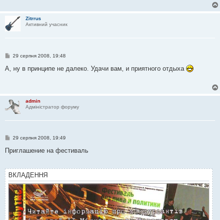
о
м
л
Zitrrus
е
Активний учасник
н
н
я
П
29 серпня 2008, 19:48
о
в
А, ну в принципе не далеко. Удачи вам, и приятного отдыха
і
д
о
м
л
admin
е
Адміністратор форуму
н
н
я
П
29 серпня 2008, 19:49
о
в
Приглашение на фестиваль
і
д
о
м
ВКЛАДЕННЯ
л
е
н
н
я