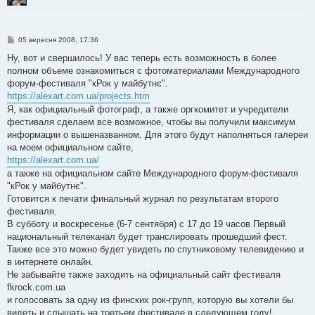
П
05 вересня 2008, 17:36
о
в
Ну, вот и свершилось! У вас теперь есть возможность в более
і
полном объеме ознакомиться с фотоматериалами Международного
д
о
форум-фестиваля "кРок у майбутнє".
м
https://alexart.com.ua/projects.htm
л
е
Я, как официальный фотограф, а также оргкомитет и учредители
н
фестиваля сделаем все возможное, чтобы вы получили максимум
н
я
информации о вышеназванном. Для этого будут наполняться галереи
на моем официальном сайте,
https://alexart.com.ua/
а также на официальном сайте Международного форум-фестиваля
"кРок у майбутнє".
Готовится к печати финальный журнал по результатам второго
фестиваля.
В субботу и воскресенье (6-7 сентября) с 17 до 19 часов Первый
национальный телеканал будет транслировать прошедший фест.
Также все это можно будет увидеть по спутниковому телевидению и
в интернете онлайн.
Не забывайте также заходить на официальный сайт фестиваля
fkrock.com.ua
и голосовать за одну из финских рок-групп, которую вы хотели бы
видеть и слышать на третьем фестивале в следующем году!