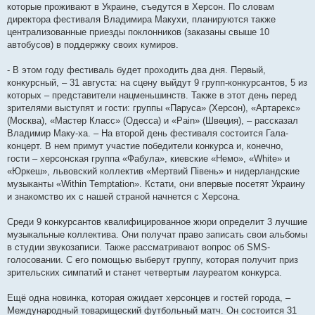
которые проживают в Украине, съедутся в Херсон. По словам
директора фестиваля Владимира Макухи, планируются также
централизованные приезды поклонников (заказаны свыше 10
автобусов) в поддержку своих кумиров.
- В этом году фестиваль будет проходить два дня. Первый,
конкурсный, – 31 августа: на сцену выйдут 9 групп-конкурсантов, 5 из
которых – представители нацменьшинств. Также в этот день перед
зрителями выступят и гости: группы «Паруса» (Херсон), «Артарекс»
(Москва), «Мастер Класс» (Одесса) и «Pain» (Швеция), – рассказал
Владимир Маку-ха. – На второй день фестиваля состоится Гала-
концерт. В нем примут участие победители конкурса и, конечно,
гости – херсонская группа «Фабула», киевские «Немо», «White» и
«Юркеш», львовский коллектив «Мертвий Півень» и нидерландские
музыканты «Within Temptation». Кстати, они впервые посетят Украину
и знакомство их с нашей страной начнется с Херсона.
Среди 9 конкурсантов квалифицированное жюри определит 3 лучшие
музыкальные коллектива. Они получат право записать свои альбомы
в студии звукозаписи. Также рассматривают вопрос об SMS-
голосовании. С его помощью выберут группу, которая получит приз
зрительских симпатий и станет четвертым лауреатом конкурса.
Ещё одна новинка, которая ожидает херсонцев и гостей города, –
Международный товарищеский футбольный матч. Он состоится 31