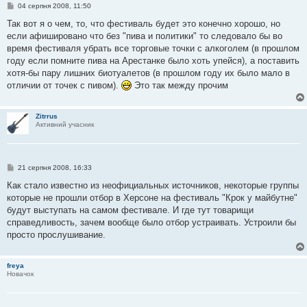
П
04 серпня 2008, 11:50
о
в
Так вот я о чем, то, что фестиваль будет это конечно хорошо, но
і
если афишировано что без "пива и политики" то следовало бы во
д
о
время фестиваля убрать все торговые точки с алкоголем (в прошлом
м
году если помните пива на Арестанке было хоть упейся), а поставить
л
е
хотя-бы пару лишних биотуалетов (в прошлом году их было мало в
н
отличии от точек с пивом).
Это так между прочим
н
я
Zitrrus
Активний учасник
П
21 серпня 2008, 16:33
о
в
Как стало известно из неофициальных источников, некоторые группы
і
которые не прошли отбор в Херсоне на фестиваль "Крок у майбутне"
д
о
будут выступать на самом фестивале. И где тут товарищи
м
справедливость, зачем вообще было отбор устраивать. Устроили бы
л
е
просто прослушивание.
н
н
я
freya
Новачок