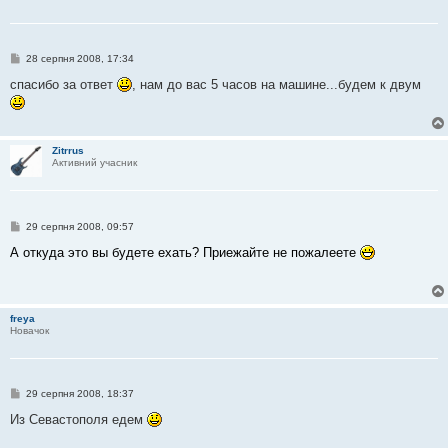
П
28 серпня 2008, 17:34
о
в
спасибо за ответ
, нам до вас 5 часов на машине...будем к двум
і
д
о
м
л
Zitrrus
е
Активний учасник
н
н
я
П
29 серпня 2008, 09:57
о
в
А откуда это вы будете ехать? Приежайте не пожалеете
і
д
о
м
л
freya
е
Новачок
н
н
я
П
29 серпня 2008, 18:37
о
в
Из Севастополя едем
і
д