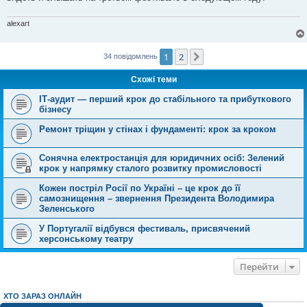
alexart
1
2
Далі
34 повідомлень
Схожі теми
ІТ-аудит — перший крок до стабільного та прибуткового
бізнесу
Ремонт тріщин у стінах і фундаменті: крок за кроком
Сонячна електростанція для юридичних осіб: Зелений
крок у напрямку сталого розвитку промисловості
Кожен постріл Росії по Україні – це крок до її
самознищення – звернення Президента Володимира
Зеленського
У Португалії відбувся фестиваль, присвячений
херсонському театру
Перейти
ХТО ЗАРАЗ ОНЛАЙН