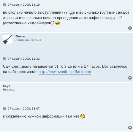
П
27 серпня 2008, 12:19
о
в
во сколько начало выступления??? Где и во сколько группые сажают
і
деревья и во сколько начало проведения автографсессии групп?
д
о
(естественно хедлайнеров)?
м
л
е
н
Zitrrus
н
Активний учасник
я
П
27 серпня 2008, 12:32
о
в
Сам фестиваль начинается 31 го в 16 или в 17 часов. Вот ссылочко
і
на сайт фестиваля
http://newfavorite.net/krok.htm
д
о
м
л
freya
е
Новачок
н
н
я
П
27 серпня 2008, 13:07
о
в
к сожалению нужной информации там нет
і
д
о
м