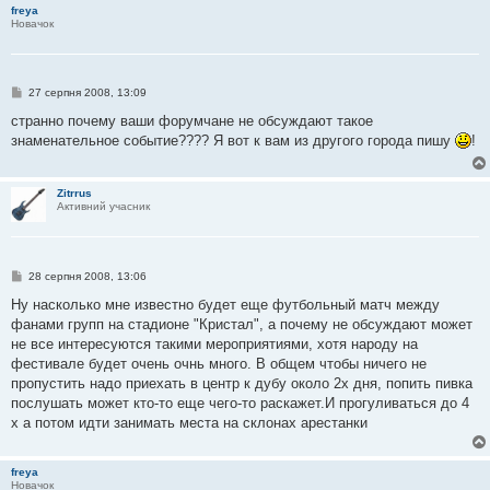
л
freya
е
Новачок
н
н
я
П
27 серпня 2008, 13:09
о
в
странно почему ваши форумчане не обсуждают такое
і
знаменательное событие???? Я вот к вам из другого города пишу
!
д
о
м
л
Zitrrus
е
Активний учасник
н
н
я
П
28 серпня 2008, 13:06
о
в
Ну насколько мне известно будет еще футбольный матч между
і
фанами групп на стадионе "Кристал", а почему не обсуждают может
д
о
не все интересуются такими мероприятиями, хотя народу на
м
фестивале будет очень очнь много. В общем чтобы ничего не
л
е
пропустить надо приехать в центр к дубу около 2х дня, попить пивка
н
послушать может кто-то еще чего-то раскажет.И прогуливаться до 4
н
я
х а потом идти занимать места на склонах арестанки
freya
Новачок