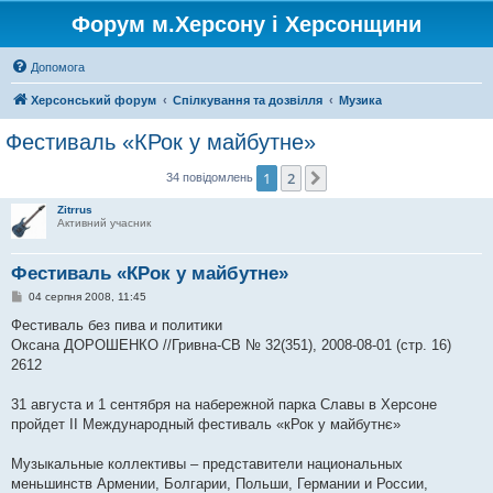
Форум м.Херсону і Херсонщини
Допомога
Херсонський форум
Спілкування та дозвілля
Музика
Фестиваль «КРок у майбутне»
1
2
Далі
34 повідомлень
Zitrrus
Активний учасник
Фестиваль «КРок у майбутне»
П
04 серпня 2008, 11:45
о
в
Фестиваль без пива и политики
і
Оксана ДОРОШЕНКО //Гривна-СВ № 32(351), 2008-08-01 (стр. 16)
д
о
2612
м
л
е
31 августа и 1 сентября на набережной парка Славы в Херсоне
н
пройдет II Международный фестиваль «кРок у майбутнє»
н
я
Музыкальные коллективы – представители национальных
меньшинств Армении, Болгарии, Польши, Германии и России,