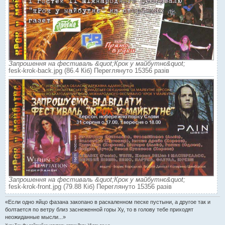
Запрошення на фестиваль &quot;Крок у майбутнє&quot;
fesk-krok-back.jpg (86.4 Кіб) Переглянуто 15356 разів
Запрошення на фестиваль &quot;Крок у майбутнє&quot;
fesk-krok-front.jpg (79.88 Кіб) Переглянуто 15356 разів
«Если одно яйцо фазана закопано в раскаленном песке пустыни, а другое так и
болтается по ветру близ заснеженной горы Ху, то в голову тебе приходят
неожиданные мысли...»