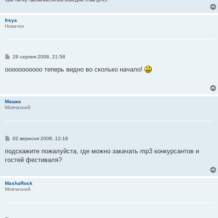
Хуан Тин-Фу, тайский мыслитель эпохи Дзян, VI век до н.э.
freya
Новачок
П
29 серпня 2008, 21:58
о
в
ооооооооооо теперь видно во сколько начало!
і
д
о
м
л
Машка
е
Мовчазний
н
н
я
П
02 вересня 2008, 12:18
о
в
подскажите пожалуйста, где можно закачать mp3 конкурсантов и
і
гостей фестиваля?
д
о
м
л
MashaRock
е
Мовчазний
н
н
я