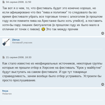
П
04 серпня 2008, 11:50
о
в
Так вот я о чем, то, что фестиваль будет это конечно хорошо, но
і
если афишировано что без "пива и политики" то следовало бы во
д
о
время фестиваля убрать все торговые точки с алкоголем (в прошлом
м
году если помните пива на Арестанке было хоть упейся), а поставить
л
е
хотя-бы пару лишних биотуалетов (в прошлом году их было мало в
н
отличии от точек с пивом).
Это так между прочим
н
я
Zitrrus
Активний учасник
П
21 серпня 2008, 16:33
о
в
Как стало известно из неофициальных источников, некоторые группы
і
которые не прошли отбор в Херсоне на фестиваль "Крок у майбутне"
д
о
будут выступать на самом фестивале. И где тут товарищи
м
справедливость, зачем вообще было отбор устраивать. Устроили бы
л
е
просто прослушивание.
н
н
я
freya
Новачок