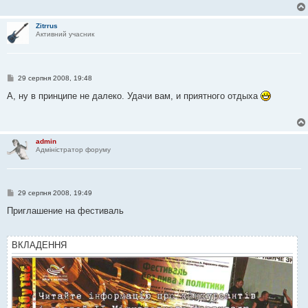
о
м
л
Zitrrus
е
Активний учасник
н
н
я
П
29 серпня 2008, 19:48
о
в
А, ну в принципе не далеко. Удачи вам, и приятного отдыха
і
д
о
м
л
admin
е
Адміністратор форуму
н
н
я
П
29 серпня 2008, 19:49
о
в
Приглашение на фестиваль
і
д
о
м
ВКЛАДЕННЯ
л
е
н
н
я