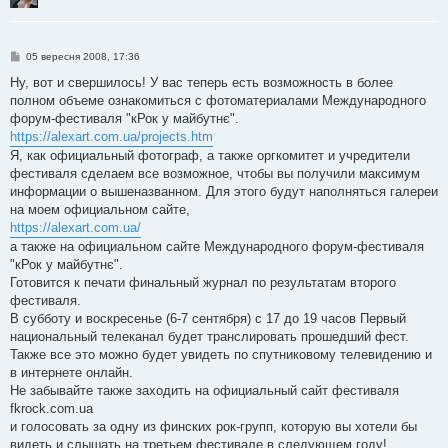
П
05 вересня 2008, 17:36
о
в
Ну, вот и свершилось! У вас теперь есть возможность в более
і
полном объеме ознакомиться с фотоматериалами Международного
д
о
форум-фестиваля "кРок у майбутнє".
м
https://alexart.com.ua/projects.htm
л
е
Я, как официальный фотограф, а также оргкомитет и учредители
н
фестиваля сделаем все возможное, чтобы вы получили максимум
н
я
информации о вышеназванном. Для этого будут наполняться галереи
на моем официальном сайте,
https://alexart.com.ua/
а также на официальном сайте Международного форум-фестиваля
"кРок у майбутнє".
Готовится к печати финальный журнал по результатам второго
фестиваля.
В субботу и воскресенье (6-7 сентября) с 17 до 19 часов Первый
национальный телеканал будет транслировать прошедший фест.
Также все это можно будет увидеть по спутниковому телевидению и
в интернете онлайн.
Не забывайте также заходить на официальный сайт фестиваля
fkrock.com.ua
и голосовать за одну из финских рок-групп, которую вы хотели бы
видеть и слышать на третьем фестивале в следующем году!