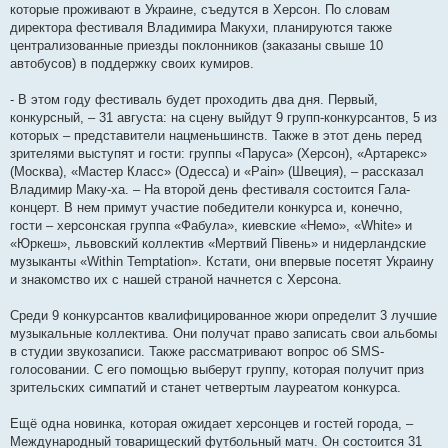
которые проживают в Украине, съедутся в Херсон. По словам
директора фестиваля Владимира Макухи, планируются также
централизованные приезды поклонников (заказаны свыше 10
автобусов) в поддержку своих кумиров.
- В этом году фестиваль будет проходить два дня. Первый,
конкурсный, – 31 августа: на сцену выйдут 9 групп-конкурсантов, 5 из
которых – представители нацменьшинств. Также в этот день перед
зрителями выступят и гости: группы «Паруса» (Херсон), «Артарекс»
(Москва), «Мастер Класс» (Одесса) и «Pain» (Швеция), – рассказал
Владимир Маку-ха. – На второй день фестиваля состоится Гала-
концерт. В нем примут участие победители конкурса и, конечно,
гости – херсонская группа «Фабула», киевские «Немо», «White» и
«Юркеш», львовский коллектив «Мертвий Півень» и нидерландские
музыканты «Within Temptation». Кстати, они впервые посетят Украину
и знакомство их с нашей страной начнется с Херсона.
Среди 9 конкурсантов квалифицированное жюри определит 3 лучшие
музыкальные коллектива. Они получат право записать свои альбомы
в студии звукозаписи. Также рассматривают вопрос об SMS-
голосовании. С его помощью выберут группу, которая получит приз
зрительских симпатий и станет четвертым лауреатом конкурса.
Ещё одна новинка, которая ожидает херсонцев и гостей города, –
Международный товарищеский футбольный матч. Он состоится 31