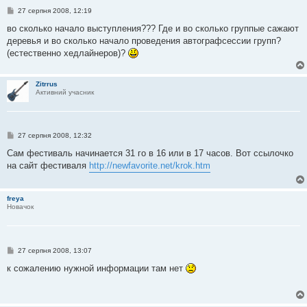
П
27 серпня 2008, 12:19
о
в
во сколько начало выступления??? Где и во сколько группые сажают
і
деревья и во сколько начало проведения автографсессии групп?
д
о
(естественно хедлайнеров)?
м
л
е
н
Zitrrus
н
Активний учасник
я
П
27 серпня 2008, 12:32
о
в
Сам фестиваль начинается 31 го в 16 или в 17 часов. Вот ссылочко
і
на сайт фестиваля
http://newfavorite.net/krok.htm
д
о
м
л
freya
е
Новачок
н
н
я
П
27 серпня 2008, 13:07
о
в
к сожалению нужной информации там нет
і
д
о
м