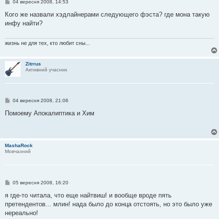
П
04 вересня 2008, 14:53
о
в
Кого же назвали хэдлайнерами следующего фэста? где мона такую
і
инфу найти?
д
о
м
л
жизнь не для тех, кто любит сны...
е
н
н
Zitrrus
я
Активний учасник
П
04 вересня 2008, 21:06
о
в
Помоему Апокалиптика и Хим
і
д
о
м
л
MashaRock
е
Мовчазний
н
н
я
П
05 вересня 2008, 16:20
о
в
я где-то читала, что еще найтвиш! и вообще вроде пять
і
претендентов... млин! нада было до конца отстоять, но это было уже
д
о
нереально!
м