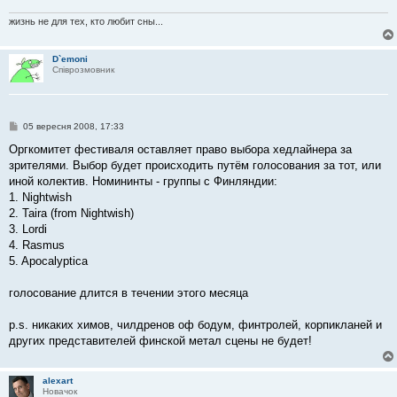
л
е
жизнь не для тех, кто любит сны...
н
н
я
D`emoni
Співрозмовник
П
05 вересня 2008, 17:33
о
в
Оргкомитет фестиваля оставляет право выбора хедлайнера за
і
зрителями. Выбор будет происходить путём голосования за тот, или
д
о
иной колектив. Номининты - группы с Финляндии:
м
1. Nightwish
л
е
2. Taira (from Nightwish)
н
3. Lordi
н
я
4. Rasmus
5. Apocalyptica
голосование длится в течении этого месяца
p.s. никаких химов, чилдренов оф бодум, финтролей, корпикланей и
других представителей финской метал сцены не будет!
alexart
Новачок