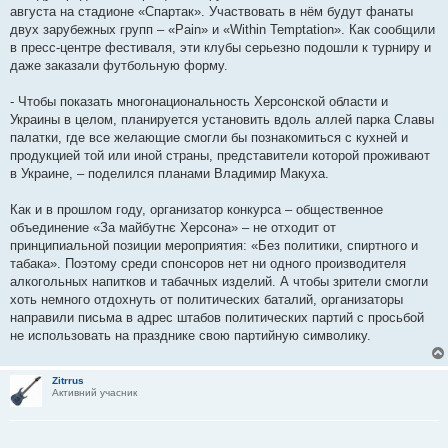
августа на стадионе «Спартак». Участвовать в нём будут фанаты
двух зарубежных групп – «Pain» и «Within Temptation». Как сообщили
в пресс-центре фестиваля, эти клубы серьезно подошли к турниру и
даже заказали футбольную форму.
- Чтобы показать многонациональность Херсонской области и
Украины в целом, планируется установить вдоль аллей парка Славы
палатки, где все желающие смогли бы познакомиться с кухней и
продукцией той или иной страны, представители которой проживают
в Украине, – поделился планами Владимир Макуха.
Как и в прошлом году, организатор конкурса – общественное
объединение «За майбутнє Херсона» – не отходит от
принципиальной позиции мероприятия: «Без политики, спиртного и
табака». Поэтому среди спонсоров нет ни одного производителя
алкогольных напитков и табачных изделий. А чтобы зрители смогли
хоть немного отдохнуть от политических баталий, организаторы
направили письма в адрес штабов политических партий с просьбой
не использовать на празднике свою партийную символику.
Zitrrus
Активний учасник