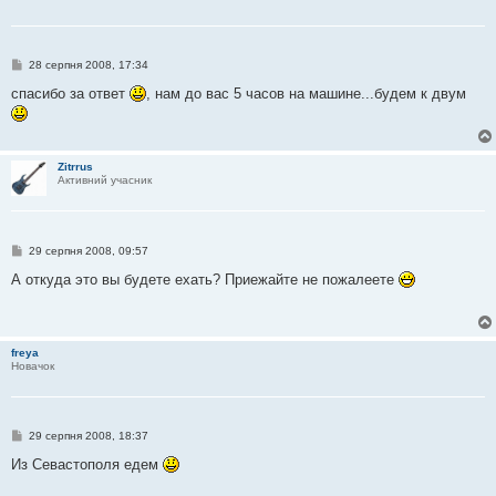
П
28 серпня 2008, 17:34
о
в
спасибо за ответ
, нам до вас 5 часов на машине...будем к двум
і
д
о
м
л
Zitrrus
е
Активний учасник
н
н
я
П
29 серпня 2008, 09:57
о
в
А откуда это вы будете ехать? Приежайте не пожалеете
і
д
о
м
л
freya
е
Новачок
н
н
я
П
29 серпня 2008, 18:37
о
в
Из Севастополя едем
і
д