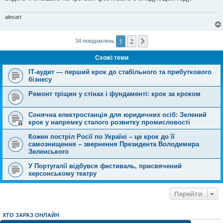
alexart
1
2
Далі
34 повідомлень
Схожі теми
ІТ-аудит — перший крок до стабільного та прибуткового
бізнесу
Ремонт тріщин у стінах і фундаменті: крок за кроком
Сонячна електростанція для юридичних осіб: Зелений
крок у напрямку сталого розвитку промисловості
Кожен постріл Росії по Україні – це крок до її
самознищення – звернення Президента Володимира
Зеленського
У Португалії відбувся фестиваль, присвячений
херсонському театру
Перейти
ХТО ЗАРАЗ ОНЛАЙН