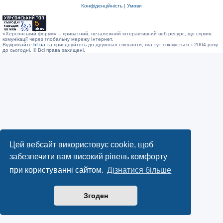
Конфіденційність
|
Умови
«Херсонський форум» – приватний, незалежний інтерактивний веб-ресурс, що сприяє
комунікації через глобальну мережу Інтернет.
Відкривайте
hf.ua
та приєднуйтесь до дружньої спільноти, яка тут спілкується з 2004 року
до сьогодні. © Всі права захищені.
Цей вебсайт використовує cookie, щоб
забезпечити вам високий рівень комфорту
при користуванні сайтом.
Дізнатися більше
Згоден