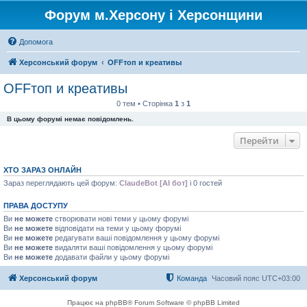
Форум м.Херсону і Херсонщини
Допомога
Херсонський форум
OFFтоп и креативы
OFFтоп и креативы
0 тем • Сторінка
1
з
1
В цьому форумі немає повідомлень.
Перейти
ХТО ЗАРАЗ ОНЛАЙН
Зараз переглядають цей форум:
ClaudeBot [AI бот]
і 0 гостей
ПРАВА ДОСТУПУ
Ви
не можете
створювати нові теми у цьому форумі
Ви
не можете
відповідати на теми у цьому форумі
Ви
не можете
редагувати ваші повідомлення у цьому форумі
Ви
не можете
видаляти ваші повідомлення у цьому форумі
Ви
не можете
додавати файли у цьому форумі
Херсонський форум
Команда
Часовий пояс
UTC+03:00
Працює на phpBB® Forum Software © phpBB Limited