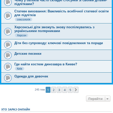
Чому у батьків часто складні стосунки зі своїми дітьми-
підлітками?
Статеве виховання: Важливість всебічної статевої освіти
для підлітків
сексологія
Херсонські діти зможуть знову поспілкуватись з
українськими полярниками
Херсон
Діти без супроводу: ключові повідомлення та поради
Детские песенки
Где найти костюм динозавра в Киеве?
Київ
Одежда для девочек
1
2
3
4
5
Далі
245 тем
Перейти
ХТО ЗАРАЗ ОНЛАЙН