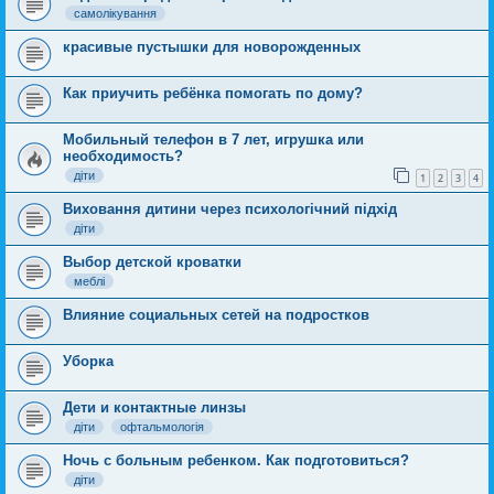
самолікування
красивые пустышки для новорожденных
Как приучить ребёнка помогать по дому?
Мобильный телефон в 7 лет, игрушка или
необходимость?
діти
1
2
3
4
Виховання дитини через психологічний підхід
діти
Выбор детской кроватки
меблі
Влияние социальных сетей на подростков
Уборка
Дети и контактные линзы
діти
офтальмологія
Ночь с больным ребенком. Как подготовиться?
діти