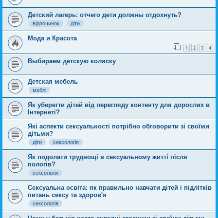
Детский лагерь: отчего дети должны отдохнуть?
відпочинок
діти
Мода и Красота
1
2
3
4
Выбираем детскую коляску
Детская мебель
меблі
Як уберегти дітей від перегляду контенту для дорослих в
Інтернеті?
Які аспекти сексуальності потрібно обговорити зі своїми
дітьми?
діти
сексологія
Як подолати труднощі в сексуальному житті після
пологів?
сексологія
Сексуальна освіта: як правильно навчати дітей і підлітків
питань сексу та здоров'я
сексологія