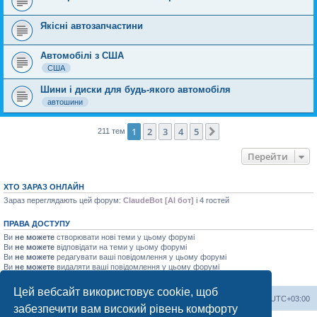
Якісні автозапчастини
Автомобілі з США
США
Шини і диски для будь-якого автомобіля
автошини
1
2
3
4
5
Далі
211 тем
Перейти
ХТО ЗАРАЗ ОНЛАЙН
Зараз переглядають цей форум:
ClaudeBot [AI бот]
і 4 гостей
ПРАВА ДОСТУПУ
Ви
не можете
створювати нові теми у цьому форумі
Ви
не можете
відповідати на теми у цьому форумі
Ви
не можете
редагувати ваші повідомлення у цьому форумі
Ви
не можете
видаляти ваші повідомлення у цьому форумі
Ви
не можете
додавати файли у цьому форумі
Цей вебсайт використовує cookie, щоб
Херсонський форум
Команда
Часовий пояс
UTC+03:00
забезпечити вам високий рівень комфорту