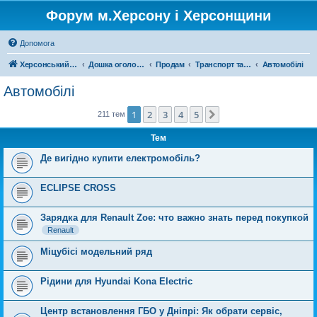
Форум м.Херсону і Херсонщини
Допомога
Херсонський форум
Дошка оголошень
Продам
Транспорт та запчастини
Автомобілі
Автомобілі
1
2
3
4
5
Далі
211 тем
Тем
Де вигідно купити електромобіль?
ECLIPSE CROSS
Зарядка для Renault Zoe: что важно знать перед покупкой
Renault
Міцубісі модельний ряд
Рідини для Hyundai Kona Electric
Центр встановлення ГБО у Дніпрі: Як обрати сервіс,