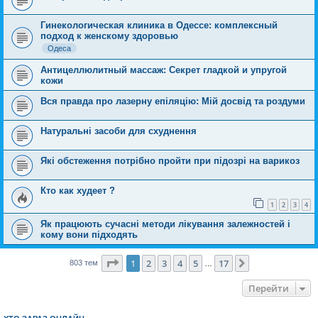
Гинекологическая клиника в Одессе: комплексный
подход к женскому здоровью
Одеса
Антицеллюлитный массаж: Секрет гладкой и упругой
кожи
Вся правда про лазерну епіляцію: Мій досвід та роздуми
Натуральні засоби для схуднення
Які обстеження потрібно пройти при підозрі на варикоз
Кто как худеет ?
1
2
3
4
Як працюють сучасні методи лікування залежностей і
кому вони підходять
Сторінка
1
з
17
1
2
3
4
5
17
Далі
803 тем
…
Перейти