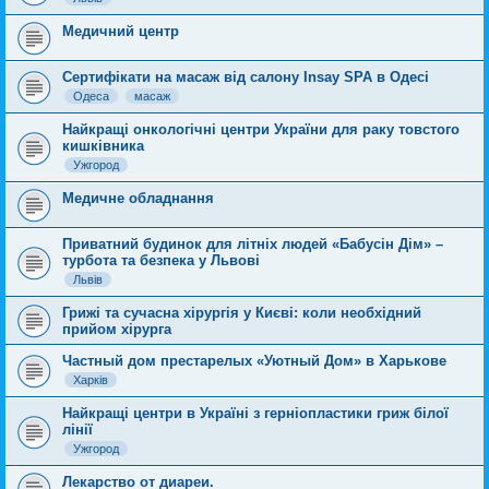
Медичний центр
Сертифікати на масаж від салону Insay SPA в Одесі
Одеса
масаж
Найкращі онкологічні центри України для раку товстого
кишківника
Ужгород
Медичне обладнання
Приватний будинок для літніх людей «Бабусін Дім» –
турбота та безпека у Львові
Львів
Грижі та сучасна хірургія у Києві: коли необхідний
прийом хірурга
Частный дом престарелых «Уютный Дом» в Харькове
Харків
Найкращі центри в Україні з герніопластики гриж білої
лінії
Ужгород
Лекарство от диареи.