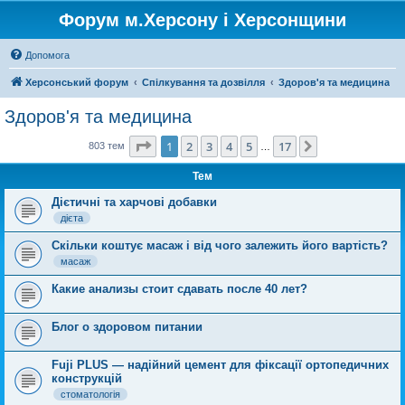
Форум м.Херсону і Херсонщини
Допомога
Херсонський форум
Спілкування та дозвілля
Здоров'я та медицина
Здоров'я та медицина
Сторінка
1
з
17
1
2
3
4
5
17
Далі
803 тем
…
Тем
Дієтичні та харчові добавки
дієта
Скільки коштує масаж і від чого залежить його вартість?
масаж
Какие анализы стоит сдавать после 40 лет?
Блог о здоровом питании
Fuji PLUS — надійний цемент для фіксації ортопедичних
конструкцій
стоматологія