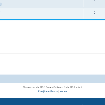
0
д
%
0
Працює на phpBB® Forum Software © phpBB Limited
Конфіденційність
|
Умови
с, що сприяє комунікації через глобальну мережу Інтернет.