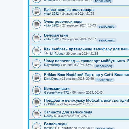
велосипед
Качественные велотовары
viktor1982
»
24 жовтня 2024, 21:15
Электровелосипеды
viktor1982
»
27 вересня 2024, 15:43
велосипед
Веломагазин
viktor1982
»
20 вересня 2024, 22:37
велосипед
Как выбрать правильную велофару для ваш
Mr.Robot
»
20 серпня 2024, 21:35
Чому велосипед — транспорт майбутнього. Е
RayHerling
»
04 липня 2024, 12:59
велосипед
Frikke: Ваш Надійний Партнер у Світі Велоси
DimaDima
»
21 жовтня 2023, 20:59
велосипед
Велозапчасти
GeorgeMayer772
»
06 липня 2023, 00:46
Придбайте велосумку Motozilla вже сьогодні!
ira19840
»
23 березня 2023, 12:01
Запчасти для велосипеда
Roody
»
04 лютого 2023, 23:49
Велосипеды
maxxxi
»
11 листопада 2020, 09:16