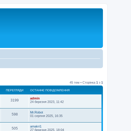
45 тем • Сторінка
1
з
1
ПЕРЕГЛЯДИ
ОСТАННЄ ПОВІДОМЛЕННЯ
admin
3199
24 березня 2023, 11:42
Mr.Robot
598
01 серпня 2025, 16:35
amakri1
505
27 березня 2025, 18:04