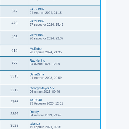
viktor1982
547
24 жовтня 2024, 21:15
viktor1982
479
27 вересня 2024, 15:43
viktor1982
496
20 вересня 2024, 22:37
Mr.Robot
615
20 серпня 2024, 21:35
RayHerling
866
04 липня 2024, 12:59
DimaDima
3315
21 жовтня 2023, 20:59
GeorgeMayer772
2212
06 липня 2023, 00:46
ira19840
2766
23 березня 2023, 12:01
Roody
2856
04 лютого 2023, 23:49
tefanga
3528
19 серпня 2021, 02:31