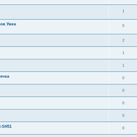
1
ров Умка
0
2
1
1
течка
0
0
0
0
M-SH51
0