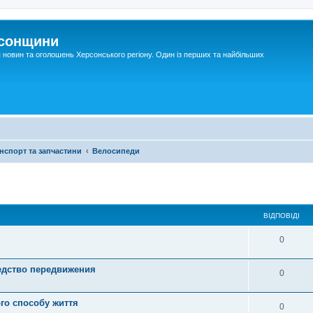
рсонщини
я новин та оголошень Херсонського регіону. Один із перших та найбільших
нспорт та запчастини
Велосипеди
ВІДПОВІДІ
0
едство передвижения
0
го способу життя
0