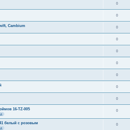
0
0
Swift, Cambium
0
0
0
0
0
й
0
0
юймов 16-TZ-005
0
ед
041 белый с розовым
0
ед