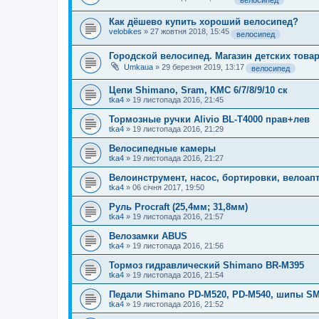
велосипед
Как дёшево купить хороший велосипед?
velobikes
»
27 жовтня 2018, 15:45
велосипед
Городской велосипед. Магазин детских това
Umkaua
»
29 березня 2019, 13:17
велосипед
Цепи Shimano, Sram, KMC 6/7/8/9/10 ск
tka4
»
19 листопада 2016, 21:45
Тормозные ручки Alivio BL-T4000 прав+лев
tka4
»
19 листопада 2016, 21:29
Велосипедные камеры
tka4
»
19 листопада 2016, 21:27
Велоинструмент, насос, бортировки, велоап
tka4
»
06 січня 2017, 19:50
Руль Procraft (25,4мм; 31,8мм)
tka4
»
19 листопада 2016, 21:57
Велозамки ABUS
tka4
»
19 листопада 2016, 21:56
Тормоз гидравлический Shimano BR-M395
tka4
»
19 листопада 2016, 21:54
Педали Shimano PD-M520, PD-M540, шипы S
tka4
»
19 листопада 2016, 21:52