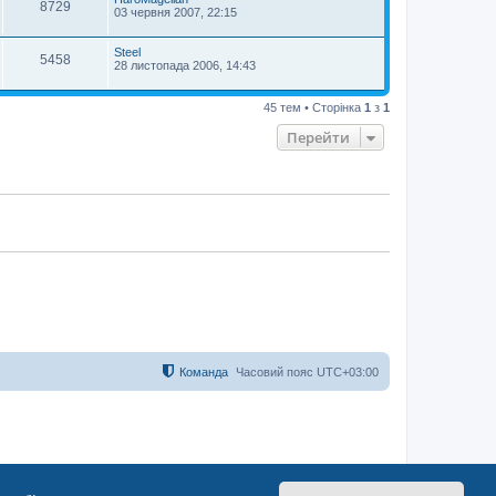
8729
03 червня 2007, 22:15
Steel
5458
28 листопада 2006, 14:43
45 тем • Сторінка
1
з
1
Перейти
Команда
Часовий пояс
UTC+03:00