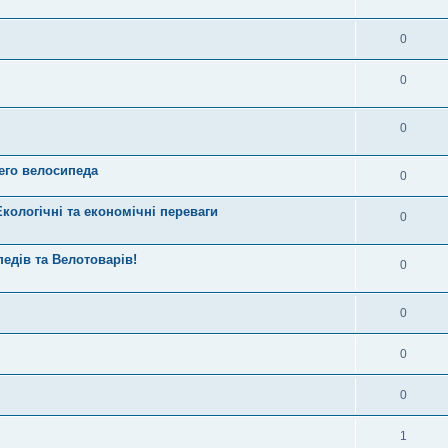
0
0
0
его велосипеда
0
кологічні та економічні переваги
0
педів та Велотоварів!
0
0
0
0
1