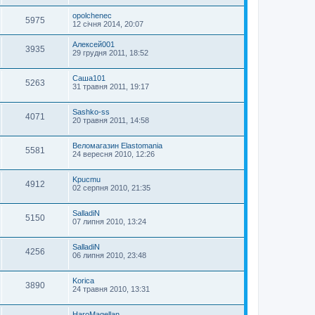
opolchenec
5975
12 січня 2014, 20:07
Алексей001
3935
29 грудня 2011, 18:52
Саша101
5263
31 травня 2011, 19:17
Sashko-ss
4071
20 травня 2011, 14:58
Веломагазин Elastomania
5581
24 вересня 2010, 12:26
Kpucmu
4912
02 серпня 2010, 21:35
SalladiN
5150
07 липня 2010, 13:24
SalladiN
4256
06 липня 2010, 23:48
Korica
3890
24 травня 2010, 13:31
HaroMagellan