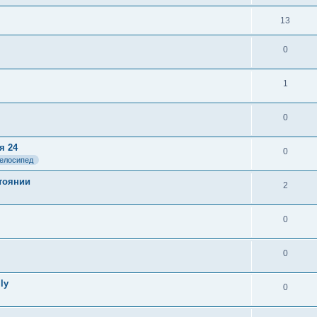
13
0
1
0
я 24
0
елосипед
тоянии
2
0
0
ly
0