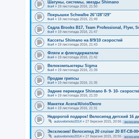
Шатуны, системы, звезды Shimano
tka4
»
19 листопада 2016, 21:50
Покрышки Schwalbe 26''/28''/29''
tka4
»
19 листопада 2016, 21:49
Седла Brooks B17, Team Professional, Flyer, 
tka4
»
19 листопада 2016, 21:47
Кассеты Shimano на 8/9/10 скоростей
tka4
»
19 листопада 2016, 21:43
Фляги и флягодержатели
tka4
»
19 листопада 2016, 21:42
Велокомпьютеры Sigma
tka4
»
19 листопада 2016, 21:39
Продам грипсы
tka4
»
19 листопада 2016, 21:35
Задние перекидки Shimano 8- 9- 10- скоросте
tka4
»
19 листопада 2016, 21:33
Манетки Acera/Alivio/Deore
tka4
»
19 листопада 2016, 21:31
Недорогой подарок! Велосипед детский 16 д
autovelomoto2014
»
27 березня 2015, 20:56
велосип
Эксклюзив! Велосипед 20 сruiser 20 BT-CB-0
autovelomoto2014
»
27 березня 2015, 20:55
велосип