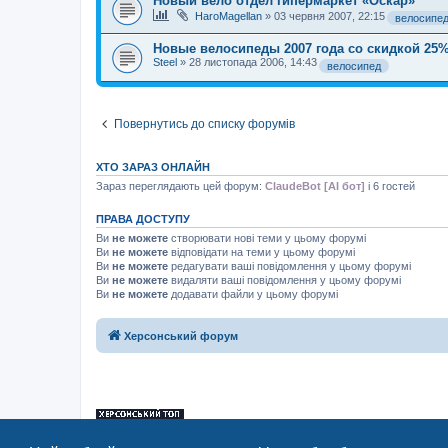
Новый вело отдел гипермаркет «Оскар»
HaroMagellan
»
03 червня 2007, 22:15
велосипе
Новые велосипеды 2007 года со скидкой 25
Steel
»
28 листопада 2006, 14:43
велосипед
Повернутись до списку форумів
ХТО ЗАРАЗ ОНЛАЙН
Зараз переглядають цей форум:
ClaudeBot [AI бот]
і 6 гостей
ПРАВА ДОСТУПУ
Ви
не можете
створювати нові теми у цьому форумі
Ви
не можете
відповідати на теми у цьому форумі
Ви
не можете
редагувати ваші повідомлення у цьому форумі
Ви
не можете
видаляти ваші повідомлення у цьому форумі
Ви
не можете
додавати файли у цьому форумі
Херсонський форум
«Херсонський форум» – приватний, незалежний інтерактивний веб-ресур