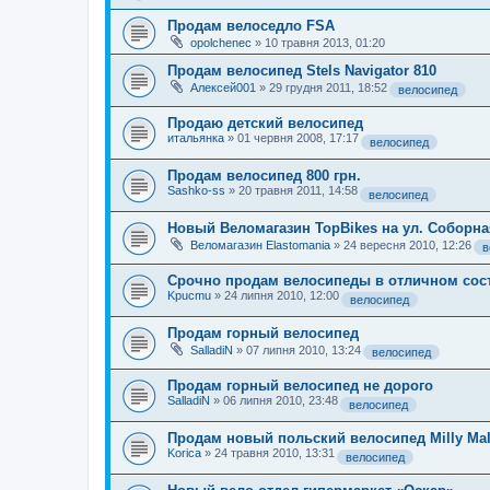
Продам велоседло FSA
opolchenec
»
10 травня 2013, 01:20
Продам велосипед Stels Navigator 810
Алексей001
»
29 грудня 2011, 18:52
велосипед
Продаю детский велосипед
итальянка
»
01 червня 2008, 17:17
велосипед
Продам велосипед 800 грн.
Sashko-ss
»
20 травня 2011, 14:58
велосипед
Новый Веломагазин TopBikes на ул. Соборна
Веломагазин Elastomania
»
24 вересня 2010, 12:26
в
Срочно продам велосипеды в отличном сос
Kpucmu
»
24 липня 2010, 12:00
велосипед
Продам горный велосипед
SalladiN
»
07 липня 2010, 13:24
велосипед
Продам горный велосипед не дорого
SalladiN
»
06 липня 2010, 23:48
велосипед
Продам новый польский велосипед Milly Mal
Korica
»
24 травня 2010, 13:31
велосипед