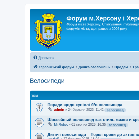
Форум м.Херсону і Хе
Форум міста Херсону. Спілкування, публікаці
форумів міста, що працює з 2004 року
Допомога
Херсонський форум
Дошка оголошень
Продам
Тра
Велосипеди
ТЕМ
Поради щодо купівлі б/в велосипеда
admin
»
24 березня 2023, 11:42
велосипед
Шоссейный велосипед как стиль жизни и ср
Mr.Robot
»
01 серпня 2025, 16:35
велосипед
Дитячі велосипеди – Перші кроки до активно
amakri1
»
27 березня 2025, 18:04